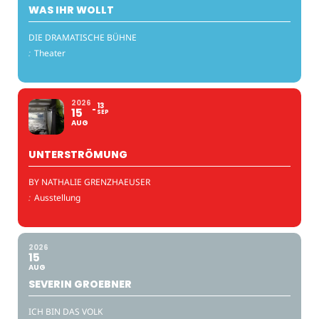
WAS IHR WOLLT
DIE DRAMATISCHE BÜHNE
:
Theater
2026
13
15
SEP
AUG
UNTERSTRÖMUNG
BY NATHALIE GRENZHAEUSER
:
Ausstellung
2026
15
AUG
SEVERIN GROEBNER
ICH BIN DAS VOLK