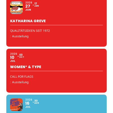
2026
17
27
JAN
JUN
KATHARINA GREVE
QUALITÄTSIDEEN SEIT 1972
:
Ausstellung
2026
03
10
OCT
JUL
WOMEN* & TYPE
CALL FOR FLAGS
:
Ausstellung
2026
30
16
AUG
JUL