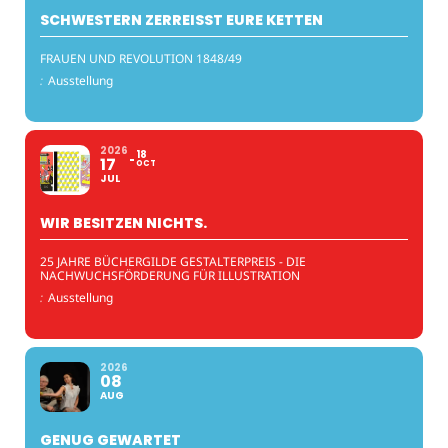
SCHWESTERN ZERREISST EURE KETTEN
FRAUEN UND REVOLUTION 1848/49
:
Ausstellung
2026
18
17
OCT
JUL
WIR BESITZEN NICHTS.
25 JAHRE BÜCHERGILDE GESTALTERPREIS - DIE
NACHWUCHSFÖRDERUNG FÜR ILLUSTRATION
:
Ausstellung
2026
08
AUG
GENUG GEWARTET