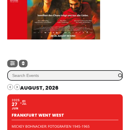
AUGUST, 2026
2025
01
27
JUL
JUN
FRANKFURT WENT WEST
MICKEY BOHNACKER: FOTOGRAFIEN 1945-1965