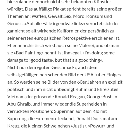
hierzulande dennoch nicht sehr bekannten Künstler
würdigt. Das auffällige Plakat spricht bereits seine großen
Themen an: Waffen, Gewalt, Sex, Mord, Konsum und
Genuss. »Auf alle Fälle irgendwie links« verortet sich der
gar nicht so alt wirkende Kalifornier, der persönlich zu
seiner ersten europäischen Retrospektive erschienen ist.
Eher anarchistisch wirkt auch seine Malerei, und ob man
sie »Bad Painting« nennt, ist ihm egal. »I’m doing some
damage to ›good taste‹, but that’s a good thing«.
Nicht nur dem »guten Geschmack«, auch dem
selbstgefälligen herrschenden Bild der USA tut er Einiges
an. So werden seine Bilder von den 60er Jahren an explizit
politisch und ihm nicht unbedingt Ruhm und Ehre zuteil:
Vietnam, der grinsende Ronald Reagan, George Bush in
Abu Ghraib, und immer wieder die Superhelden in
verrückten Positionen: Superman auf dem Klo mit
Superdog, die Exremente leckend, Donald Duck mal am
Kreuz, die kleinen Schweinchen »Justis«, »Powur« und