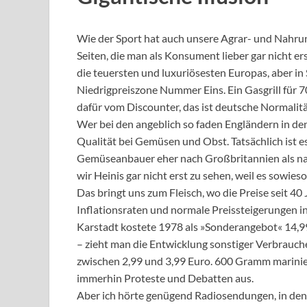
Wie der Sport hat auch unsere Agrar- und Nahru
Seiten, die man als Konsument lieber gar nicht e
die teuersten und luxuriösesten Europas, aber in 
Niedrigpreiszone Nummer Eins. Ein Gasgrill für 
dafür vom Discounter, das ist deutsche Normalitä
Wer bei den angeblich so faden Engländern in den
Qualität bei Gemüsen und Obst. Tatsächlich ist e
Gemüseanbauer eher nach Großbritannien als n
wir Heinis gar nicht erst zu sehen, weil es sowies
Das bringt uns zum Fleisch, wo die Preise seit 40 
Inflationsraten und normale Preissteigerungen in
Karstadt kostete 1978 als »Sonderangebot« 14,99
– zieht man die Entwicklung sonstiger Verbrauche
zwischen 2,99 und 3,99 Euro. 600 Gramm marinier
immerhin Proteste und Debatten aus.
Aber ich hörte genügend Radiosendungen, in denen