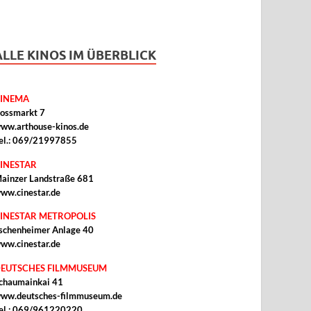
ALLE KINOS IM ÜBERBLICK
INEMA
ossmarkt 7
ww.arthouse-kinos.de
el.: 069/21997855
INESTAR
ainzer Landstraße 681
ww.cinestar.de
INESTAR METROPOLIS
schenheimer Anlage 40
ww.cinestar.de
EUTSCHES FILMMUSEUM
chaumainkai 41
ww.deutsches-filmmuseum.de
el.: 069/961220220