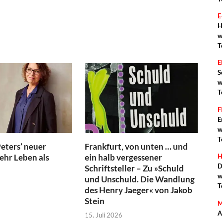
E
H
w
T
S
w
T
F
E
w
T
eters’ neuer
Frankfurt, von unten … und
hr Leben als
ein halb vergessener
H
D
Schriftsteller – Zu »Schuld
w
und Unschuld. Die Wandlung
T
des Henry Jaeger« von Jakob
Stein
M
A
15. Juli 2026