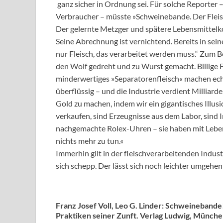
ganz sicher in Ordnung sei. Für solche Reporter – 
Verbraucher – müsste »Schweinebande. Der Fleisc
Der gelernte Metzger und spätere Lebensmittelkon
Seine Abrechnung ist vernichtend. Bereits in seiner
nur Fleisch, das verarbeitet werden muss.“ Zum Be
den Wolf gedreht und zu Wurst gemacht. Billige F
minderwertiges »Separatorenfleisch« machen echt
überflüssig – und die Industrie verdient Milliarde
Gold zu machen, indem wir ein gigantisches Illu
verkaufen, sind Erzeugnisse aus dem Labor, sind
nachgemachte Rolex-Uhren – sie haben mit Lebe
nichts mehr zu tun.«
Immerhin gilt in der fleischverarbeitenden Indust
sich schepp. Der lässt sich noch leichter umgehe
Franz Josef Voll, Leo G. Linder: Schweinebande
Praktiken seiner Zunft. Verlag Ludwig, Münche