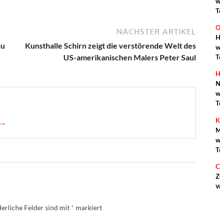
w
T
O
NÄCHSTER ARTIKEL
H
nu
Kunsthalle Schirn zeigt die verstörende Welt des
w
US-amerikanischen Malers Peter Saul
T
H
N
w
T
K
 →
M
w
T
C
Z
w
erliche Felder sind mit
*
markiert