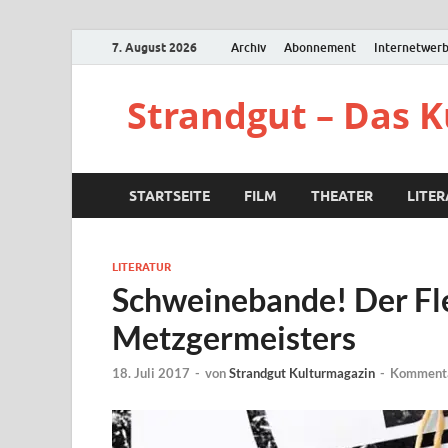
7. August 2026
Archiv
Abonnement
Internetwer
Strandgut – Das 
STARTSEITE
FILM
THEATER
LITE
LITERATUR
Schweinebande! Der Fle
Metzgermeisters
18. Juli 2017
-
von
Strandgut Kulturmagazin
-
Kommenta