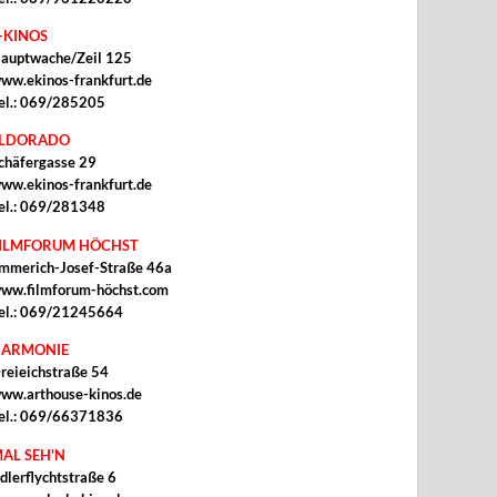
-KINOS
auptwache/Zeil 125
ww.ekinos-frankfurt.de
el.: 069/285205
ELDORADO
chäfergasse 29
ww.ekinos-frankfurt.de
el.: 069/281348
ILMFORUM HÖCHST
mmerich-Josef-Straße 46a
ww.filmforum-höchst.com
el.: 069/21245664
ARMONIE
reieichstraße 54
ww.arthouse-kinos.de
el.: 069/66371836
AL SEH'N
dlerflychtstraße 6