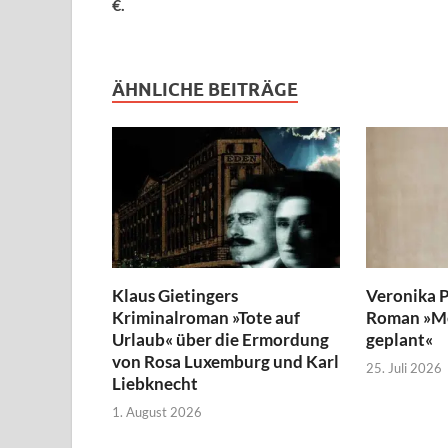
€.
ÄHNLICHE BEITRÄGE
Klaus Gietingers
Veronika P
Kriminalroman »Tote auf
Roman »Me
Urlaub« über die Ermordung
geplant«
von Rosa Luxemburg und Karl
25. Juli 2026
Liebknecht
1. August 2026