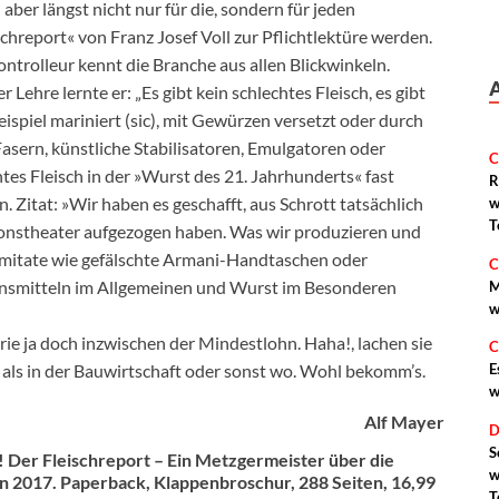
aber längst nicht nur für die, sondern für jeden
hreport« von Franz Josef Voll zur Pflichtlektüre werden.
trolleur kennt die Branche aus allen Blickwinkeln.
 Lehre lernte er: „Es gibt kein schlechtes Fleisch, es gibt
ispiel mariniert (sic), mit Gewürzen versetzt oder durch
asern, künstliche Stabilisatoren, Emulgatoren oder
C
es Fleisch in der »Wurst des 21. Jahrhunderts« fast
R
n. Zitat: »Wir haben es geschafft, aus Schrott tatsächlich
w
T
sionstheater aufgezogen haben. Was wir produzieren und
 Imitate wie gefälschte Armani-Handtaschen oder
C
nsmitteln im Allgemeinen und Wurst im Besonderen
M
w
rie ja doch inzwischen der Mindestlohn. Haha!, lachen sie
C
n als in der Bauwirtschaft oder sonst wo. Wohl bekomm’s.
E
w
Alf Mayer
D
S
! Der Fleischreport – Ein Metzgermeister über die
w
n 2017. Paperback, Klappenbroschur, 288 Seiten, 16,99
T