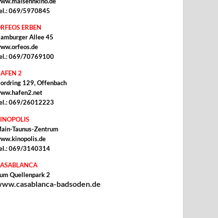
ww.malsehnkino.de
el.: 069/5970845
RFEOS ERBEN
amburger Allee 45
ww.orfeos.de
el.: 069/70769100
AFEN 2
ordring 129, Offenbach
ww.hafen2.net
el.: 069/26012223
INOPOLIS
ain-Taunus-Zentrum
ww.kinopolis.de
el.: 069/3140314
ASABLANCA
um Quellenpark 2
ww.casablanca-badsoden.de