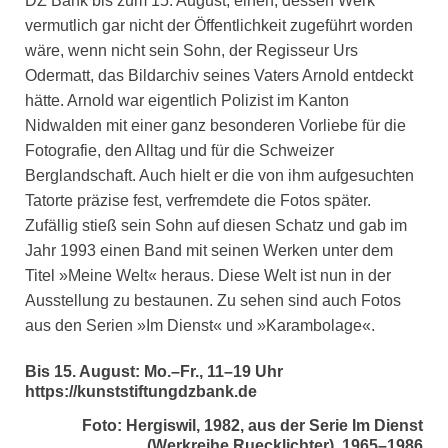
DZ Bank bis zum 15. August, einen, dessen Werk
vermutlich gar nicht der Öffentlichkeit zugeführt worden
wäre, wenn nicht sein Sohn, der Regisseur Urs
Odermatt, das Bildarchiv seines Vaters Arnold entdeckt
hätte. Arnold war eigentlich Polizist im Kanton
Nidwalden mit einer ganz besonderen Vorliebe für die
Fotografie, den Alltag und für die Schweizer
Berglandschaft. Auch hielt er die von ihm aufgesuchten
Tatorte präzise fest, verfremdete die Fotos später.
Zufällig stieß sein Sohn auf diesen Schatz und gab im
Jahr 1993 einen Band mit seinen Werken unter dem
Titel »Meine Welt« heraus. Diese Welt ist nun in der
Ausstellung zu bestaunen. Zu sehen sind auch Fotos
aus den Serien »Im Dienst« und »Karambolage«.
Bis 15. August: Mo.–Fr., 11–19 Uhr
https://kunststiftungdzbank.de
Foto: Hergiswil, 1982, aus der Serie Im Dienst
(Werkreihe Ruecklichter), 1965–1986