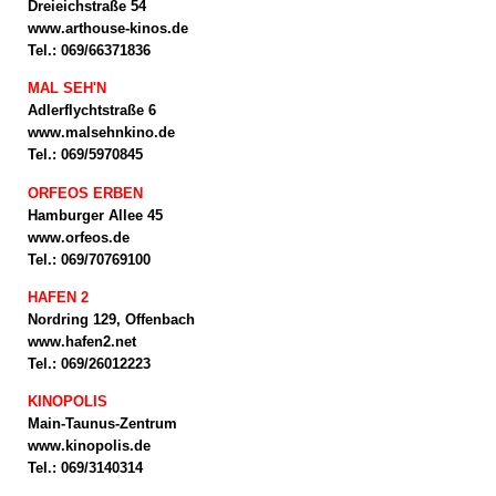
Dreieichstraße 54
www.arthouse-kinos.de
Tel.: 069/66371836
MAL SEH'N
Adlerflychtstraße 6
www.malsehnkino.de
Tel.: 069/5970845
ORFEOS ERBEN
Hamburger Allee 45
www.orfeos.de
Tel.: 069/70769100
HAFEN 2
Nordring 129, Offenbach
www.hafen2.net
Tel.: 069/26012223
KINOPOLIS
Main-Taunus-Zentrum
www.kinopolis.de
Tel.: 069/3140314