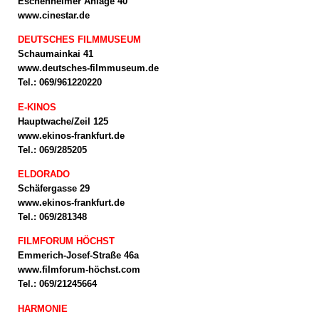
Eschenheimer Anlage 40
www.cinestar.de
DEUTSCHES FILMMUSEUM
Schaumainkai 41
www.deutsches-filmmuseum.de
Tel.: 069/961220220
E-KINOS
Hauptwache/Zeil 125
www.ekinos-frankfurt.de
Tel.: 069/285205
ELDORADO
Schäfergasse 29
www.ekinos-frankfurt.de
Tel.: 069/281348
FILMFORUM HÖCHST
Emmerich-Josef-Straße 46a
www.filmforum-höchst.com
Tel.: 069/21245664
HARMONIE