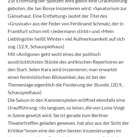
Zur Eröffnung der Spielzeit wird gleich eine Uraufführung
geboten, die Jan Bosse inszenieren wird: »Sanatorium zur
Gänsehaut. Eine Entfaltung« lautet der Titel des
»Grusicals« aus der Feder von Ferdinand Schmalz, der in
Frankfurt schon mit »Jedermann stirbt« und »Mein
Lieblingstier heißt Winter« viel Aufmerksamkeit auf sich
zog. (12.9., Schauspielhaus)
Mit »Antigone« geht wohl eines der politisch
ausdrücklichsten Stücke des antikischen Repertoires an
den Start. Selen Kara wird inszenieren; man erwartet
einen feministischen Blickwinkel, das ist bei der
Themenlage eigentlich die Forderung der Stunde. (20.9.,
Schauspielhaus)
Die Saison in den Kammerspielen eröffnet ebenfalls eine
Uraufführung: »So langsam, so leise«, die von Luise Voigt
in Szene gesetzt wird. Sie ist gerade zum Berliner
Theatertreffen geladen gewesen, hat also aus der Sicht der
Kritiker*innen eine der zehn besten Inszenierungen im