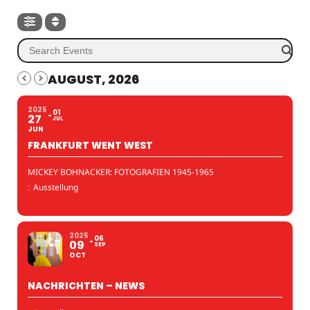
AUGUST, 2026
2025
01
27
JUL
JUN
FRANKFURT WENT WEST
MICKEY BOHNACKER: FOTOGRAFIEN 1945-1965
:
Ausstellung
2025
06
09
SEP
OCT
NACHRICHTEN – NEWS