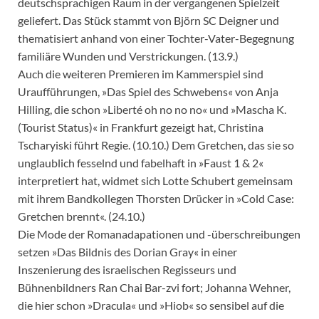
deutschsprachigen Raum in der vergangenen Spielzeit
geliefert. Das Stück stammt von Björn SC Deigner und
thematisiert anhand von einer Tochter-Vater-Begegnung
familiäre Wunden und Verstrickungen. (13.9.)
Auch die weiteren Premieren im Kammerspiel sind
Uraufführungen, »Das Spiel des Schwebens« von Anja
Hilling, die schon »Liberté oh no no no« und »Mascha K.
(Tourist Status)« in Frankfurt gezeigt hat, Christina
Tscharyiski führt Regie. (10.10.) Dem Gretchen, das sie so
unglaublich fesselnd und fabelhaft in »Faust 1 & 2«
interpretiert hat, widmet sich Lotte Schubert gemeinsam
mit ihrem Bandkollegen Thorsten Drücker in »Cold Case:
Gretchen brennt«. (24.10.)
Die Mode der Romanadapationen und -überschreibungen
setzen »Das Bildnis des Dorian Gray« in einer
Inszenierung des israelischen Regisseurs und
Bühnenbildners Ran Chai Bar-zvi fort; Johanna Wehner,
die hier schon »Dracula« und »Hiob« so sensibel auf die