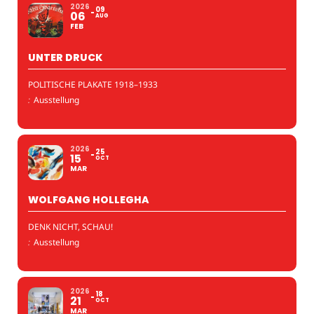
2026
09
06
AUG
FEB
UNTER DRUCK
POLITISCHE PLAKATE 1918–1933
:
Ausstellung
2026
25
15
OCT
MAR
WOLFGANG HOLLEGHA
DENK NICHT, SCHAU!
:
Ausstellung
2026
18
21
OCT
MAR