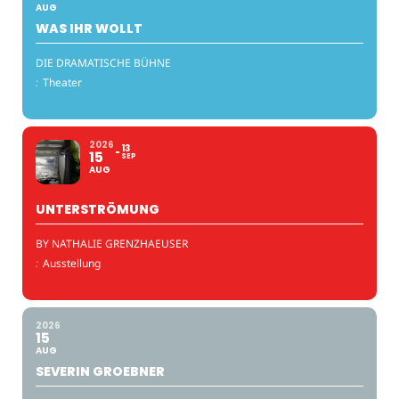
AUG
WAS IHR WOLLT
DIE DRAMATISCHE BÜHNE
:
Theater
2026
13
15
SEP
AUG
UNTERSTRÖMUNG
BY NATHALIE GRENZHAEUSER
:
Ausstellung
2026
15
AUG
SEVERIN GROEBNER