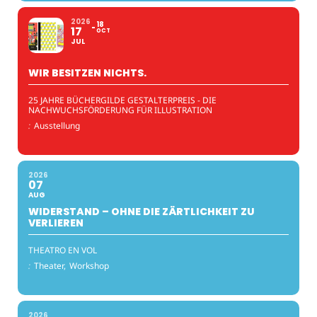
2026
18
17
OCT
JUL
WIR BESITZEN NICHTS.
25 JAHRE BÜCHERGILDE GESTALTERPREIS - DIE
NACHWUCHSFÖRDERUNG FÜR ILLUSTRATION
:
Ausstellung
2026
07
AUG
WIDERSTAND – OHNE DIE ZÄRTLICHKEIT ZU
VERLIEREN
THEATRO EN VOL
:
Theater,
Workshop
2026