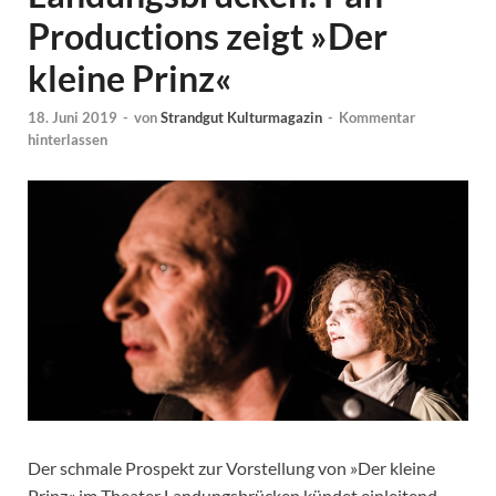
Productions zeigt »Der
kleine Prinz«
18. Juni 2019
-
von
Strandgut Kulturmagazin
-
Kommentar
hinterlassen
Der schmale Prospekt zur Vorstellung von »Der kleine
Prinz« im Theater Landungsbrücken kündet einleitend