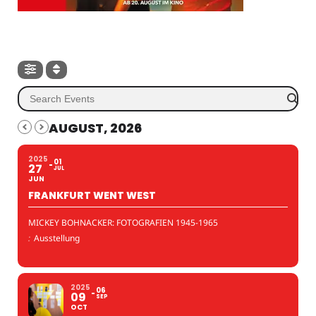
AUGUST, 2026
2025
01
27
JUL
JUN
FRANKFURT WENT WEST
MICKEY BOHNACKER: FOTOGRAFIEN 1945-1965
:
Ausstellung
2025
06
09
SEP
OCT