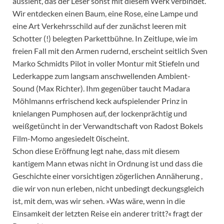
aussieht, das der Leser sonst mit diesem Werk verbindet.
Wir entdecken einen Baum, eine Rose, eine Lampe und
eine Art Verkehrsschild auf der zunächst leeren mit
Schotter (!) belegten Parkettbühne. In Zeitlupe, wie im
freien Fall mit den Armen rudernd, erscheint seitlich Sven
Marko Schmidts Pilot in voller Montur mit Stiefeln und
Lederkappe zum langsam anschwellenden Ambient-
Sound (Max Richter). Ihm gegenüber taucht Madara
Möhlmanns erfrischend keck aufspielender Prinz in
knielangen Pumphosen auf, der lockenprächtig und
weißgetüncht in der Verwandtschaft von Radost Bokels
Film-Momo angesiedelt 0ischeint.
Schon diese Eröffnung legt nahe, dass mit diesem
kantigem Mann etwas nicht in Ordnung ist und dass die
Geschichte einer vorsichtigen zögerlichen Annäherung ,
die wir von nun erleben, nicht unbedingt deckungsgleich
ist, mit dem, was wir sehen. »Was wäre, wenn in die
Einsamkeit der letzten Reise ein anderer tritt?« fragt der