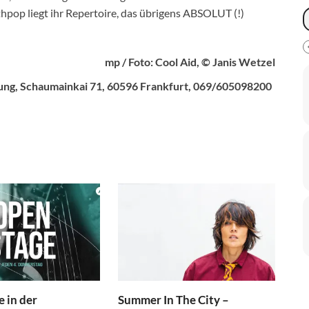
pop liegt ihr Repertoire, das übrigens ABSOLUT (!)
mp / Foto: Cool Aid, © Janis Wetzel
lung, Schaumainkai 71, 60596 Frankfurt, 069/605098200
 in der
Summer In The City –