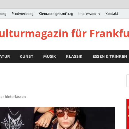
bung
Printwerbung
Kleinanzeigenauftrag
Impressum
Kontakt
Kulturmagazin für Frankf
RATUR
KUNST
MUSIK
KLASSIK
ESSEN & TRINKEN
r hinterlassen