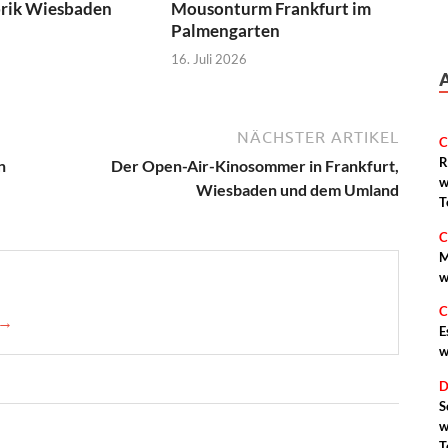
brik Wiesbaden
Mousonturm Frankfurt im
Palmengarten
16. Juli 2026
NÄCHSTER ARTIKEL
C
R
n
Der Open-Air-Kinosommer in Frankfurt,
w
Wiesbaden und dem Umland
T
C
M
w
C
 →
E
w
D
S
w
T