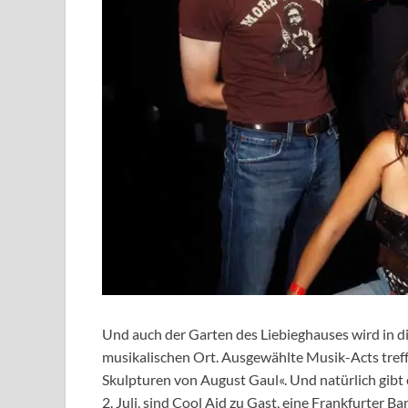
Und auch der Garten des Liebieghauses wird in
musikalischen Ort. Ausgewählte Musik-Acts treffe
Skulpturen von August Gaul«. Und natürlich gibt
2. Juli, sind Cool Aid zu Gast, eine Frankfurter 