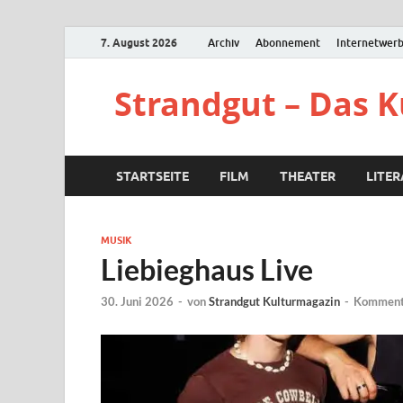
7. August 2026
Archiv
Abonnement
Internetwer
Strandgut – Das 
STARTSEITE
FILM
THEATER
LITE
MUSIK
Liebieghaus Live
30. Juni 2026
-
von
Strandgut Kulturmagazin
-
Kommenta