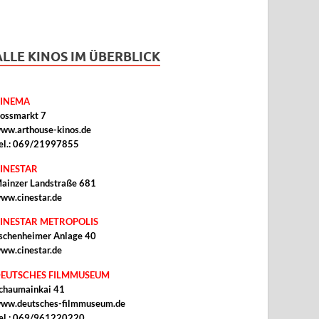
ALLE KINOS IM ÜBERBLICK
INEMA
ossmarkt 7
ww.arthouse-kinos.de
el.: 069/21997855
INESTAR
ainzer Landstraße 681
ww.cinestar.de
INESTAR METROPOLIS
schenheimer Anlage 40
ww.cinestar.de
EUTSCHES FILMMUSEUM
chaumainkai 41
ww.deutsches-filmmuseum.de
el.: 069/961220220