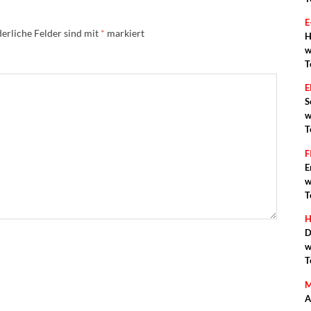
E
erliche Felder sind mit
*
markiert
H
w
T
S
w
T
F
E
w
T
H
D
w
T
M
A