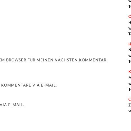
w
T
O
H
w
T
H
N
w
ESEM BROWSER FÜR MEINEN NÄCHSTEN KOMMENTAR
T
K
M
w
 KOMMENTARE VIA E-MAIL.
T
C
IA E-MAIL.
Z
w