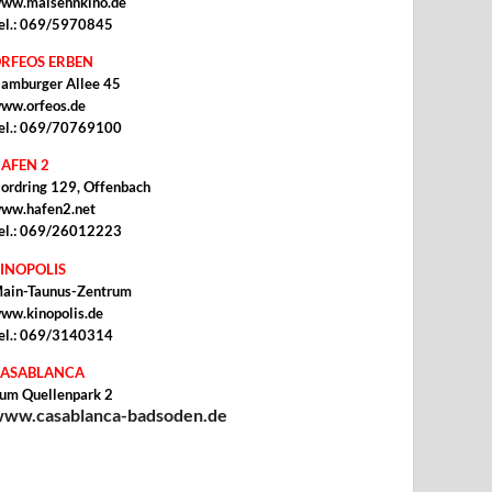
ww.malsehnkino.de
el.: 069/5970845
RFEOS ERBEN
amburger Allee 45
ww.orfeos.de
el.: 069/70769100
AFEN 2
ordring 129, Offenbach
ww.hafen2.net
el.: 069/26012223
INOPOLIS
ain-Taunus-Zentrum
ww.kinopolis.de
el.: 069/3140314
ASABLANCA
um Quellenpark 2
ww.casablanca-badsoden.de