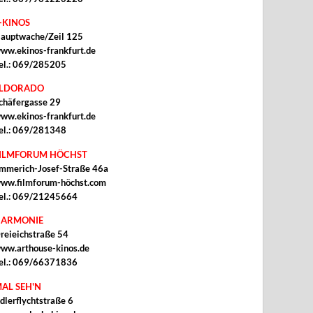
-KINOS
auptwache/Zeil 125
ww.ekinos-frankfurt.de
el.: 069/285205
ELDORADO
chäfergasse 29
ww.ekinos-frankfurt.de
el.: 069/281348
ILMFORUM HÖCHST
mmerich-Josef-Straße 46a
ww.filmforum-höchst.com
el.: 069/21245664
ARMONIE
reieichstraße 54
ww.arthouse-kinos.de
el.: 069/66371836
AL SEH'N
dlerflychtstraße 6