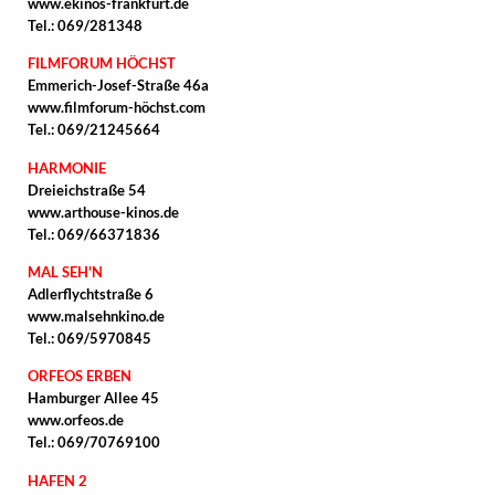
www.ekinos-frankfurt.de
Tel.: 069/281348
FILMFORUM HÖCHST
Emmerich-Josef-Straße 46a
www.filmforum-höchst.com
Tel.: 069/21245664
HARMONIE
Dreieichstraße 54
www.arthouse-kinos.de
Tel.: 069/66371836
MAL SEH'N
Adlerflychtstraße 6
www.malsehnkino.de
Tel.: 069/5970845
ORFEOS ERBEN
Hamburger Allee 45
www.orfeos.de
Tel.: 069/70769100
HAFEN 2