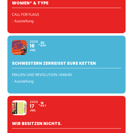
WOMEN* & TYPE
CALL FOR FLAGS
:
Ausstellung
2026
30
16
AUG
JUL
SCHWESTERN ZERREISST EURE KETTEN
FRAUEN UND REVOLUTION 1848/49
:
Ausstellung
2026
18
17
OCT
JUL
WIR BESITZEN NICHTS.