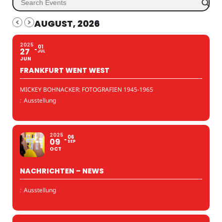
AUGUST, 2026
2025
01
27
JUL
JUN
FRANKFURT WENT WEST
MICKEY BOHNACKER: FOTOGRAFIEN 1945-1965
:
Ausstellung
2025
06
09
SEP
OCT
NACHRICHTEN – NEWS
:
Ausstellung