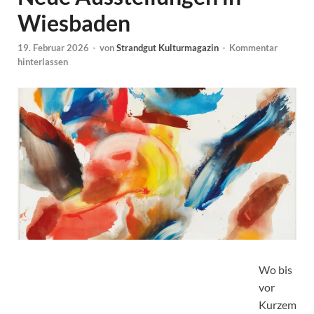
Wiesbaden
19. Februar 2026
-
von
Strandgut Kulturmagazin
-
Kommentar
hinterlassen
Wo bis
vor
Kurzem