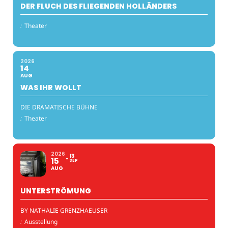
DER FLUCH DES FLIEGENDEN HOLLÄNDERS
:
Theater
2026
14
AUG
WAS IHR WOLLT
DIE DRAMATISCHE BÜHNE
:
Theater
2026
13
15
SEP
AUG
UNTERSTRÖMUNG
BY NATHALIE GRENZHAEUSER
:
Ausstellung