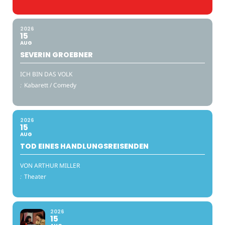
2026
15
AUG
SEVERIN GROEBNER
ICH BIN DAS VOLK
:
Kabarett / Comedy
2026
15
AUG
TOD EINES HANDLUNGSREISENDEN
VON ARTHUR MILLER
:
Theater
2026
15