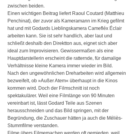
zwischen beiden.
Einen wichtigen Beitrag liefert Raoul Coutard (Matthieu
Penchinat), der zuvor als Kameramann im Krieg gefilmt
hat und mit Godards Lieblingskamera Camefléx Éclair
arbeiten kann. Sie ist sehr handlich, aber laut und
schließt deshalb den Direktton aus, eignet sich aber
ideal zum Improvisieren. Gewissermaßen als eine
Hauptdarstellerin erscheint die ratternde, für damalige
Verhältnisse kleine Kamera immer wieder im Bild.
Nach den ungewöhnlichen Dreharbeiten wird allgemein
bezweifelt, ob »Außer Atem« überhaupt in die Kinos
kommen wird. Doch der Filmschnitt ist noch
spektakulärer. Weil eine Filmlänge von 90 Minuten
vereinbart ist, lässt Godard Teile aus Szenen
herausschneiden und das Bild springen, mit der
Begründung, die Zuschauer hätten ja auch die Méliès-
Stummfilme verstanden.
Filme übers Filmemachen werden oft gemieden, weil