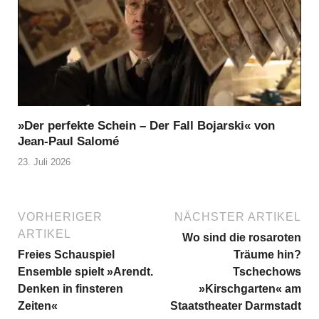
»Der perfekte Schein – Der Fall Bojarski« von
Jean-Paul Salomé
23. Juli 2026
VORHERIGER
NÄCHSTER ARTIKEL
ARTIKEL
Wo sind die rosaroten
Freies Schauspiel
Träume hin?
Ensemble spielt »Arendt.
Tschechows
Denken in finsteren
»Kirschgarten« am
Zeiten«
Staatstheater Darmstadt