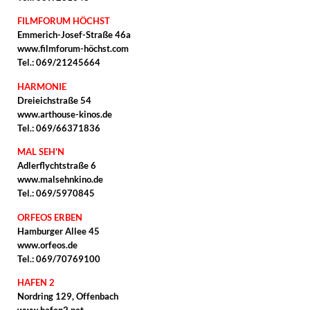
FILMFORUM HÖCHST
Emmerich-Josef-Straße 46a
www.filmforum-höchst.com
Tel.: 069/21245664
HARMONIE
Dreieichstraße 54
www.arthouse-kinos.de
Tel.: 069/66371836
MAL SEH'N
Adlerflychtstraße 6
www.malsehnkino.de
Tel.: 069/5970845
ORFEOS ERBEN
Hamburger Allee 45
www.orfeos.de
Tel.: 069/70769100
HAFEN 2
Nordring 129, Offenbach
www.hafen2.net