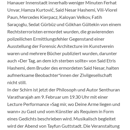
Hanauer Innenstadt innerhalb weniger Minuten Ferhat
Unvar, Hamza Kurtović, Said Nesar Hashemi, Vili-Viorel
Paun, Mercedes Kierpacz, Kaloyan Velkov, Fatih
Saraçoglu, Sedat Gürbüz und Gökhan Gültekin von einem
Rechtsterroristen ermordet wurden, die gravierenden
polizeilichen Ermittlungsfehler Gegenstand einer
Ausstellung der Forensic Architecture im Kunstverein
waren und mehrere Bücher publiziert wurden, darunter
auch »Der Tag, an dem ich sterben sollte« von Said Etris
Hashemi, dem Bruder des ermordeten Said Nesar, halten
aufmerksame Beobachter*innen der Zivilgesellschaft
nicht still.
In der Schirn ist jetzt der Philosoph und Autor Senthuran
Varatharajah am 9. Februar um 19.30 Uhr mit einer
Lecture Performance »Sag mir, wo Deine Arme liegen und
wann« zu Gast und vom Künstler als Requiem in Form
eines Gedichts beschrieben wird. Musikalisch begleitet
wird der Abend von Tayfun Guttstadt. Die Veranstaltung