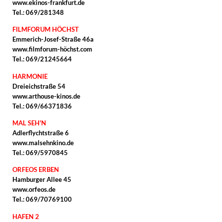
www.ekinos-frankfurt.de
Tel.: 069/281348
FILMFORUM HÖCHST
Emmerich-Josef-Straße 46a
www.filmforum-höchst.com
Tel.: 069/21245664
HARMONIE
Dreieichstraße 54
www.arthouse-kinos.de
Tel.: 069/66371836
MAL SEH'N
Adlerflychtstraße 6
www.malsehnkino.de
Tel.: 069/5970845
ORFEOS ERBEN
Hamburger Allee 45
www.orfeos.de
Tel.: 069/70769100
HAFEN 2