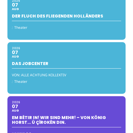
2026
07
AUG
DER FLUCH DES FLIEGENDEN HOLLÄNDERS
:
Theater
2026
07
AUG
DAS JOBCENTER
VON: ALLE ACHTUNG KOLLEKTIV
:
Theater
2026
07
AUG
EM BÊTIR IN! WIR SIND MEHR! – VON KÖNIG
HORST… Û ÇÎROKÊN DIN.