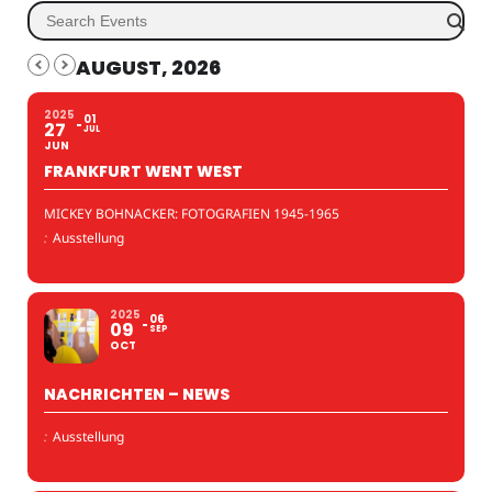
AUGUST, 2026
2025
01
27
JUL
JUN
FRANKFURT WENT WEST
MICKEY BOHNACKER: FOTOGRAFIEN 1945-1965
:
Ausstellung
2025
06
09
SEP
OCT
NACHRICHTEN – NEWS
:
Ausstellung