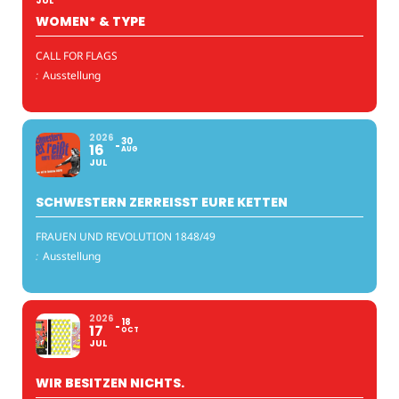
JUL
WOMEN* & TYPE
CALL FOR FLAGS
:
Ausstellung
2026
30
16
AUG
JUL
SCHWESTERN ZERREISST EURE KETTEN
FRAUEN UND REVOLUTION 1848/49
:
Ausstellung
2026
18
17
OCT
JUL
WIR BESITZEN NICHTS.