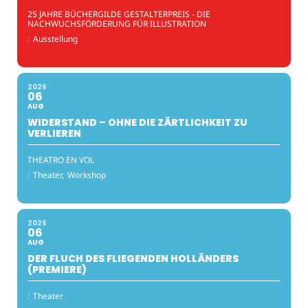
25 JAHRE BÜCHERGILDE GESTALTERPREIS - DIE
NACHWUCHSFÖRDERUNG FÜR ILLUSTRATION
:
Ausstellung
2026
06
AUG
WIDERSTAND – OHNE DIE ZÄRTLICHKEIT ZU
VERLIEREN
THEATRO EN VOL
:
Theater,
Workshop
2026
06
AUG
DER FLUCH DES FLIEGENDEN HOLLÄNDERS
(PREMIERE)
:
Theater