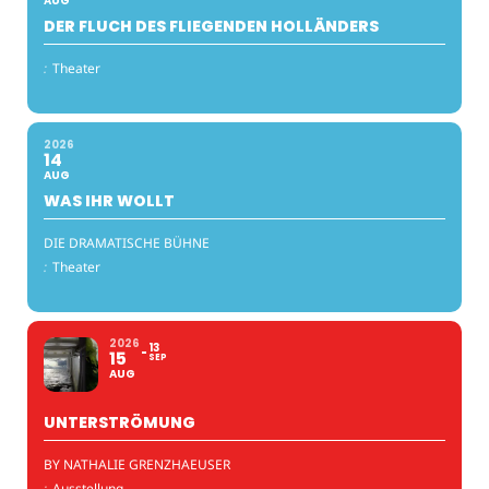
AUG
DER FLUCH DES FLIEGENDEN HOLLÄNDERS
:
Theater
2026
14
AUG
WAS IHR WOLLT
DIE DRAMATISCHE BÜHNE
:
Theater
2026
13
15
SEP
AUG
UNTERSTRÖMUNG
BY NATHALIE GRENZHAEUSER
:
Ausstellung