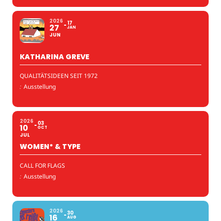
2026
17
27
JAN
JUN
KATHARINA GREVE
QUALITÄTSIDEEN SEIT 1972
:
Ausstellung
2026
03
10
OCT
JUL
WOMEN* & TYPE
CALL FOR FLAGS
:
Ausstellung
2026
30
16
AUG