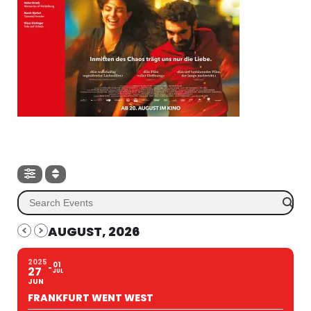
AUGUST, 2026
2025
01
27
JUL
JUN
FRANKFURT WENT WEST