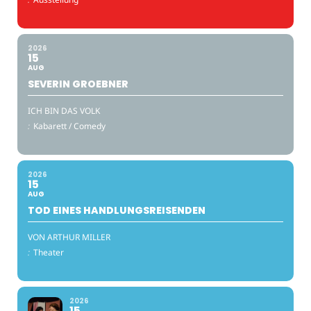
2026
15
AUG
SEVERIN GROEBNER
ICH BIN DAS VOLK
:
Kabarett / Comedy
2026
15
AUG
TOD EINES HANDLUNGSREISENDEN
VON ARTHUR MILLER
:
Theater
2026
15