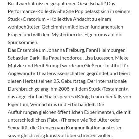
Besitzverhältnissen gespaltenen Gesellschaft? Das
Performance-Kollektiv She She Pop befasst sich in seinem
Stück »Oratorium – Kollektive Andacht zu einem
wohlbehüteten Geheimnis« mit diesen fundamentalen
Fragen und will dem Mysterium des Eigentums auf die
Spur kommen.
Das Ensemble um Johanna Freiburg, Fanni Halmburger,
Sebastian Bark, Ilia Papatheodorou, Lisa Lucassen, Mieke
Matzke und Berit Stumpf wurde am Gießener Institut für
Angewandte Theaterwissenschaften gegründet und feiert
diesen Herbst seinen 25. Geburtstag. Der internationale
Durchbruch gelang ihm 2008 mit dem Stück »Testament«,
das angelehnt an Shakespeares »König Lear« ebenfalls von
Eigentum, Vermächtnis und Erbe handelt. Die
Aufführungen gleichen öffentlichen Experimenten, die mit
unterschiedlichen (Tabu-)Themen wie Tod, Alter oder
Sexualität die Grenzen von Kommunikation austesten
sowie gleichzeitig kunstvoll überschreiten wollen.