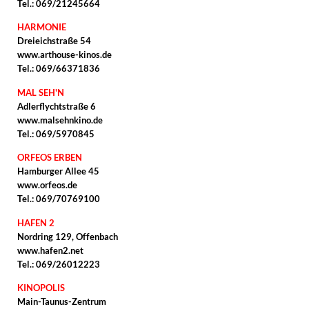
Tel.: 069/21245664
HARMONIE
Dreieichstraße 54
www.arthouse-kinos.de
Tel.: 069/66371836
MAL SEH'N
Adlerflychtstraße 6
www.malsehnkino.de
Tel.: 069/5970845
ORFEOS ERBEN
Hamburger Allee 45
www.orfeos.de
Tel.: 069/70769100
HAFEN 2
Nordring 129, Offenbach
www.hafen2.net
Tel.: 069/26012223
KINOPOLIS
Main-Taunus-Zentrum