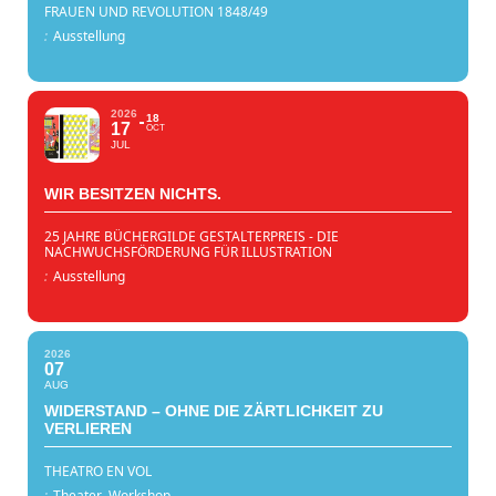
FRAUEN UND REVOLUTION 1848/49
:
Ausstellung
2026
18
17
OCT
JUL
WIR BESITZEN NICHTS.
25 JAHRE BÜCHERGILDE GESTALTERPREIS - DIE
NACHWUCHSFÖRDERUNG FÜR ILLUSTRATION
:
Ausstellung
2026
07
AUG
WIDERSTAND – OHNE DIE ZÄRTLICHKEIT ZU
VERLIEREN
THEATRO EN VOL
:
Theater,
Workshop