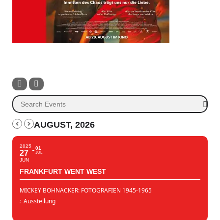
AUGUST, 2026
2025
01
27
JUL
JUN
FRANKFURT WENT WEST
MICKEY BOHNACKER: FOTOGRAFIEN 1945-1965
:
Ausstellung