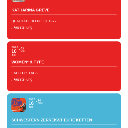
KATHARINA GREVE
QUALITÄTSIDEEN SEIT 1972
:
Ausstellung
2026
03
10
OCT
JUL
WOMEN* & TYPE
CALL FOR FLAGS
:
Ausstellung
2026
30
16
AUG
JUL
SCHWESTERN ZERREISST EURE KETTEN