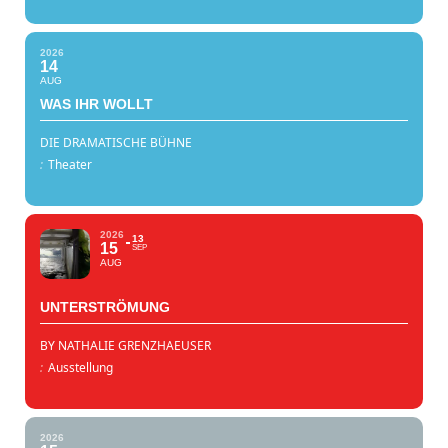
2026
14
AUG
WAS IHR WOLLT
DIE DRAMATISCHE BÜHNE
:
Theater
2026
13
15
SEP
AUG
UNTERSTRÖMUNG
BY NATHALIE GRENZHAEUSER
:
Ausstellung
2026