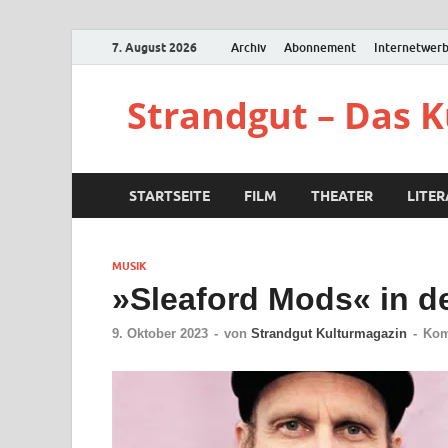
7. August 2026
Archiv
Abonnement
Internetwer
Strandgut – Das 
STARTSEITE
FILM
THEATER
LITE
MUSIK
»Sleaford Mods« in d
9. Oktober 2023
-
von
Strandgut Kulturmagazin
-
Kom