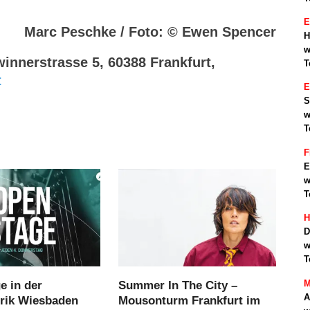
E
Marc Peschke / Foto: © Ewen Spencer
H
w
winnerstrasse 5, 60388 Frankfurt,
T
t
S
w
T
F
E
w
T
H
D
w
T
M
e in der
Summer In The City –
A
brik Wiesbaden
Mousonturm Frankfurt im