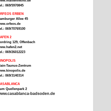
ww.malsehnkino.de
el.: 069/5970845
RFEOS ERBEN
amburger Allee 45
ww.orfeos.de
el.: 069/70769100
AFEN 2
ordring 129, Offenbach
ww.hafen2.net
el.: 069/26012223
INOPOLIS
ain-Taunus-Zentrum
ww.kinopolis.de
el.: 069/3140314
ASABLANCA
um Quellenpark 2
ww.casablanca-badsoden.de