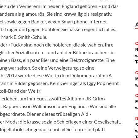
 die zu den Verlierern im neuen England gehören – und das
 andere als glamourös: Sie sind krawallig bis resignativ,
del sowie gegen Banker, gegen Smartphone-Internet-
-Träger und gegen Politiker. Sie hassen eigentlich alles.
e Mark E. Smith-Schule.
C
der »Fuck« sind noch die nobleren, die sie wählen. Ihre
R
nglischer Sozialbauten – und auf der Bühne brauchen sie
w
inen Bass, ein paar Bier und eine Elektrozigarette. Eine
T
ng war selten. So eine Verweigerung, so eine
C
 Jahr 2017 wurde diese Wut in dem Dokumentarfilm »A
M
anz in Bilder gegossen. Kein Geringer als Iggy Pop nennt
w
Roll-Band der Welt«.
C
u erleben, um ihr neues, zwölftes Album »UK Grim«
E
gt Rapper Jason Williamson über England. »Wir sind alle
w
Abgeordnete. Diener dieses trübseligen Aldi-
D
r Mods: die krasse soziale Schieflagen einer Gesellschaft,
S
lügelfabrik sehr genau kennt: »Die Leute sind platt
w
T