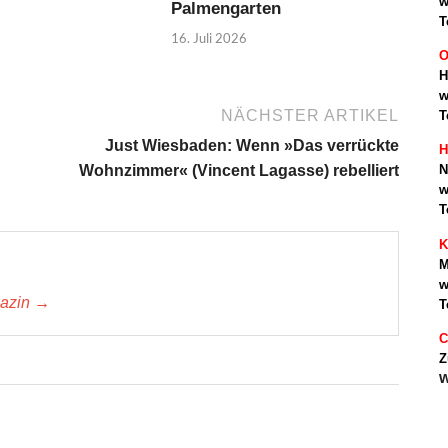
w
Palmengarten
T
16. Juli 2026
O
H
w
NÄCHSTER ARTIKEL
T
Just Wiesbaden: Wenn »Das verrückte
H
Wohnzimmer« (Vincent Lagasse) rebelliert
N
w
T
K
M
w
gazin →
T
C
Z
w