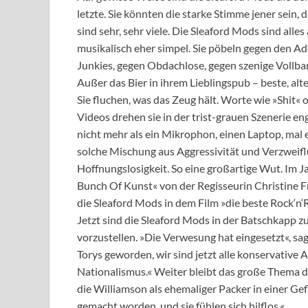
letzte. Sie könnten die starke Stimme jener sein,
sind sehr, sehr viele. Die Sleaford Mods sind alles
musikalisch eher simpel. Sie pöbeln gegen den A
Junkies, gegen Obdachlose, gegen szenige Vollbart
Außer das Bier in ihrem Lieblingspub – beste, alt
Sie fluchen, was das Zeug hält. Worte wie »Shit« o
Videos drehen sie in der trist-grauen Szenerie e
nicht mehr als ein Mikrophon, einen Laptop, mal e
solche Mischung aus Aggressivität und Verzweiflu
Hoffnungslosigkeit. So eine großartige Wut. Im
Bunch Of Kunst« von der Regisseurin Christine Fr
die Sleaford Mods in dem Film »die beste Rock‘n‘
Jetzt sind die Sleaford Mods in der Batschkapp z
vorzustellen. »Die Verwesung hat eingesetzt«, sa
Torys geworden, wir sind jetzt alle konservative 
Nationalismus.« Weiter bleibt das große Thema de
die Williamson als ehemaliger Packer in einer Gef
gemacht worden, und sie fühlen sich hilflos.«