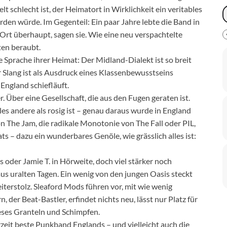
t schlecht ist, der Heimatort in Wirklichkeit ein veritables
rden würde. Im Gegenteil: Ein paar Jahre lebte die Band in
rt überhaupt, sagen sie. Wie eine neu verspachtelte
ten beraubt.
Sprache ihrer Heimat: Der Midland-Dialekt ist so breit
r Slang ist als Ausdruck eines Klassenbewusstseins
 England schiefläuft.
. Über eine Gesellschaft, die aus den Fugen geraten ist.
les andere als rosig ist – genau daraus wurde in England
 The Jam, die radikale Monotonie von The Fall oder PIL,
 – dazu ein wunderbares Genöle, wie grässlich alles ist:
oder Jamie T. in Hörweite, doch viel stärker noch
aus uralten Tagen. Ein wenig von den jungen Oasis steckt
iterstolz. Sleaford Mods führen vor, mit wie wenig
er Beat-Bastler, erfindet nichts neu, lässt nur Platz für
eses Granteln und Schimpfen.
zeit beste Punkband Englands – und vielleicht auch die