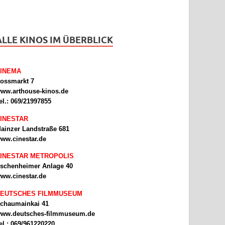
ALLE KINOS IM ÜBERBLICK
INEMA
ossmarkt 7
ww.arthouse-kinos.de
el.: 069/21997855
INESTAR
ainzer Landstraße 681
ww.cinestar.de
INESTAR METROPOLIS
schenheimer Anlage 40
ww.cinestar.de
EUTSCHES FILMMUSEUM
chaumainkai 41
ww.deutsches-filmmuseum.de
el.: 069/961220220