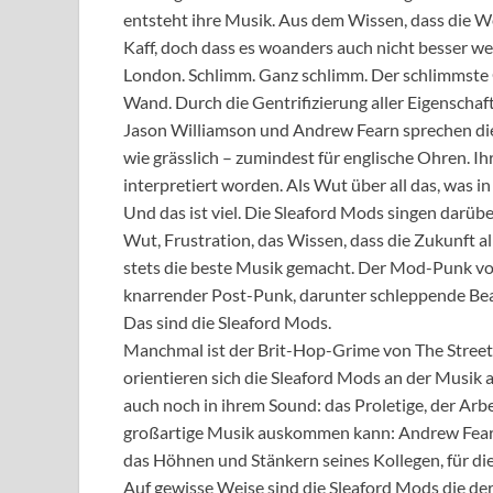
entsteht ihre Musik. Aus dem Wissen, dass die Wel
Kaff, doch dass es woanders auch nicht besser we
London. Schlimm. Ganz schlimm. Der schlimmste O
Wand. Durch die Gentrifizierung aller Eigenschaf
Jason Williamson und Andrew Fearn sprechen die 
wie grässlich – zumindest für englische Ohren. Ih
interpretiert worden. Als Wut über all das, was in
Und das ist viel. Die Sleaford Mods singen darüber
Wut, Frustration, das Wissen, dass die Zukunft al
stets die beste Musik gemacht. Der Mod-Punk von
knarrender Post-Punk, darunter schleppende Beats
Das sind die Sleaford Mods.
Manchmal ist der Brit-Hop-Grime von The Streets 
orientieren sich die Sleaford Mods an der Musik 
auch noch in ihrem Sound: das Proletige, der Arbe
großartige Musik auskommen kann: Andrew Fearn, d
das Höhnen und Stänkern seines Kollegen, für di
Auf gewisse Weise sind die Sleaford Mods die der