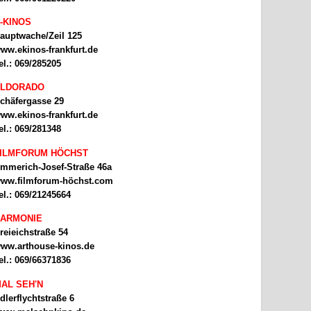
-KINOS
auptwache/Zeil 125
ww.ekinos-frankfurt.de
el.: 069/285205
ELDORADO
chäfergasse 29
ww.ekinos-frankfurt.de
el.: 069/281348
ILMFORUM HÖCHST
mmerich-Josef-Straße 46a
ww.filmforum-höchst.com
el.: 069/21245664
ARMONIE
reieichstraße 54
ww.arthouse-kinos.de
el.: 069/66371836
AL SEH'N
dlerflychtstraße 6