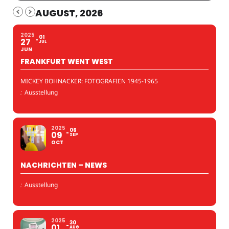
AUGUST, 2026
2025
01
27
JUL
JUN
FRANKFURT WENT WEST
MICKEY BOHNACKER: FOTOGRAFIEN 1945-1965
:
Ausstellung
2025
06
09
SEP
OCT
NACHRICHTEN – NEWS
:
Ausstellung
2025
30
01
AUG