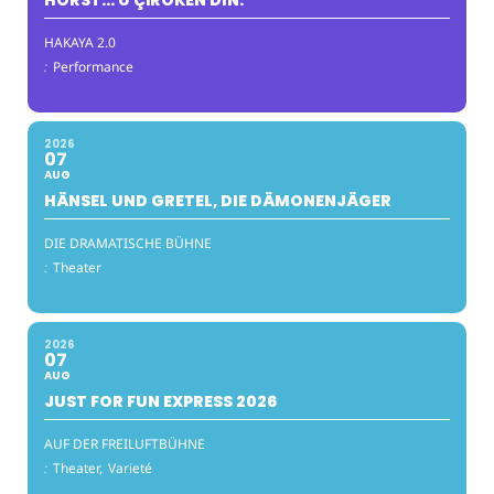
HORST… Û ÇÎROKÊN DIN.
HAKAYA 2.0
:
Performance
2026
07
AUG
HÄNSEL UND GRETEL, DIE DÄMONENJÄGER
DIE DRAMATISCHE BÜHNE
:
Theater
2026
07
AUG
JUST FOR FUN EXPRESS 2026
AUF DER FREILUFTBÜHNE
:
Theater,
Varieté