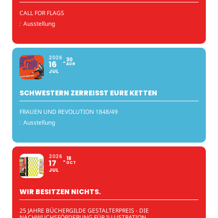
CALL FOR FLAGS
:
Ausstellung
2026
30
16
AUG
JUL
SCHWESTERN ZERREISST EURE KETTEN
FRAUEN UND REVOLUTION 1848/49
:
Ausstellung
2026
18
17
OCT
JUL
WIR BESITZEN NICHTS.
25 JAHRE BÜCHERGILDE GESTALTERPREIS - DIE
NACHWUCHSFÖRDERUNG FÜR ILLUSTRATION