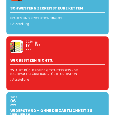
SCHWESTERN ZERREISST EURE KETTEN
FRAUEN UND REVOLUTION 1848/49
:
Ausstellung
2026
18
17
OCT
JUL
WIR BESITZEN NICHTS.
25 JAHRE BÜCHERGILDE GESTALTERPREIS - DIE
NACHWUCHSFÖRDERUNG FÜR ILLUSTRATION
:
Ausstellung
2026
06
AUG
WIDERSTAND – OHNE DIE ZÄRTLICHKEIT ZU
VERLIEREN