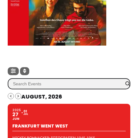
AUGUST, 2026
2025
01
27
JUL
JUN
FRANKFURT WENT WEST
MICKEY BOHNACKER: FOTOGRAFIEN 1945-1965