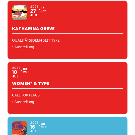
2026
17
27
JAN
JUN
KATHARINA GREVE
QUALITÄTSIDEEN SEIT 1972
:
Ausstellung
2026
03
10
OCT
JUL
WOMEN* & TYPE
CALL FOR FLAGS
:
Ausstellung
2026
30
16
AUG
JUL