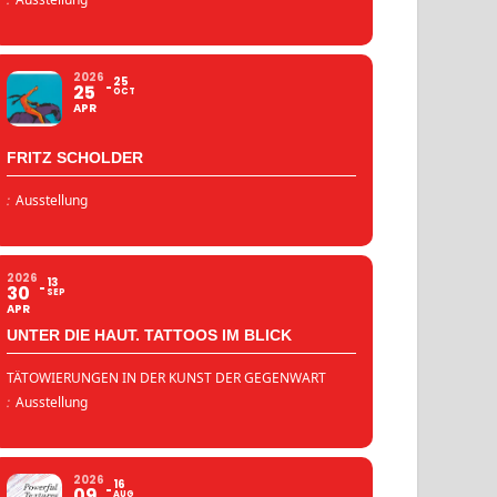
2026
25
25
OCT
APR
FRITZ SCHOLDER
:
Ausstellung
2026
13
30
SEP
APR
UNTER DIE HAUT. TATTOOS IM BLICK
TÄTOWIERUNGEN IN DER KUNST DER GEGENWART
:
Ausstellung
2026
16
09
AUG