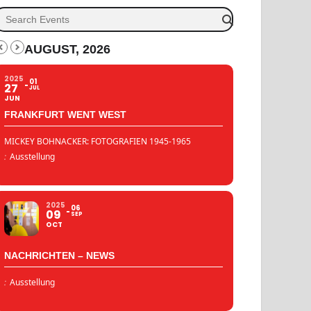
AUGUST, 2026
2025
01
27
JUL
JUN
FRANKFURT WENT WEST
MICKEY BOHNACKER: FOTOGRAFIEN 1945-1965
:
Ausstellung
2025
06
09
SEP
OCT
NACHRICHTEN – NEWS
:
Ausstellung