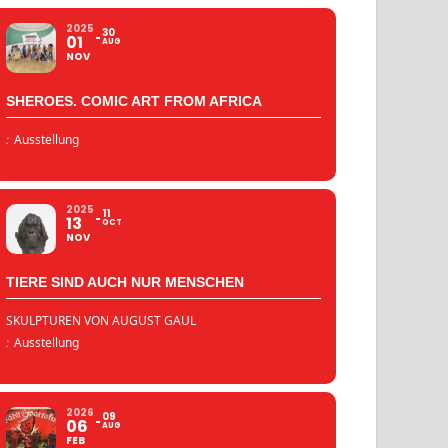
2025
30
01
AUG
NOV
SHEROES. COMIC ART FROM AFRICA
:
Ausstellung
2025
11
13
OCT
NOV
TIERE SIND AUCH NUR MENSCHEN
SKULPTUREN VON AUGUST GAUL
:
Ausstellung
2026
09
06
AUG
FEB