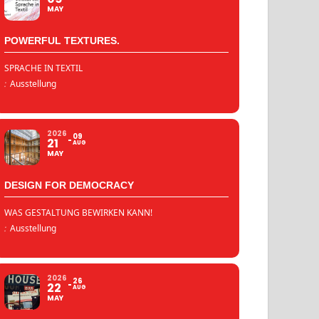
MAY
POWERFUL TEXTURES.
SPRACHE IN TEXTIL
:
Ausstellung
2026
09
21
AUG
MAY
DESIGN FOR DEMOCRACY
WAS GESTALTUNG BEWIRKEN KANN!
:
Ausstellung
2026
26
22
AUG
MAY