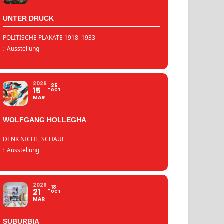
UNTER DRUCK
POLITISCHE PLAKATE 1918–1933
:
Ausstellung
2026
25
15
OCT
MAR
WOLFGANG HOLLEGHA
DENK NICHT, SCHAU!
:
Ausstellung
2026
18
21
OCT
MAR
SUBURBIA