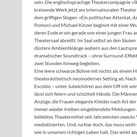
sein. Die englischsprachige Theatercompagnie »
kreisende Werk jetzt am Internationalen Theater 
dem griffigen Slogan: »Ein politisches Attentat, 
Pomoni und Michael Kinzer beginnt mit einer Wutr
deren Ende er ein gerade von einer jungen Frau 
Theatersaal abreißt. Im Saal selbst an den Säule
düstere Ambientklänge wabern aus den Lautspre
dramatischer Soundtrack – ohne Surround-Effekt 
zwei Stunden hinweg begleiten.
Eine leere schwarze Bühne mit nichts als einem H
theaterästhetisch neomodernes Setting ab. Nach 
Escobio – unter Jubelchören aus dem Off mit se
lässt sich feiern und schüttelt Hände. Die Männe
Anzüge, die Frauen elegante Kleider nach Art der
Immer wieder treiben eingeblendete Meldungen 
beliebtes Theatermittel seit Jahrzehnten zwecks 
mediatisierten. Und, na klar doch, das muss woh
wie in unserem richtigen Leben halt. Das wirkt a