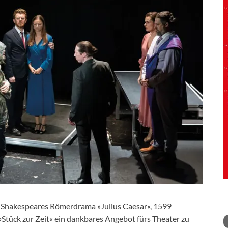
iam Shakespeares Römerdrama »Julius Caesar«, 1599
»Stück zur Zeit« ein dankbares Angebot fürs Theater zu