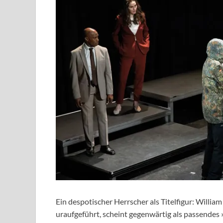
Ein despotischer Herrscher als Titelfigur: Will
uraufgeführt, scheint gegenwärtig als passendes 