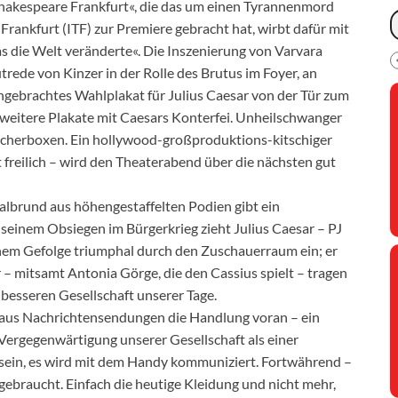
Shakespeare Frankfurt«, die das um einen Tyrannenmord
Frankfurt (ITF) zur Premiere gebracht hat, wirbt dafür mit
das die Welt veränderte«. Die Inszenierung von Varvara
ede von Kinzer in der Rolle des Brutus im Foyer, an
angebrachtes Wahlplakat für Julius Caesar von der Tür zum
n weitere Plakate mit Caesars Konterfei. Unheilschwanger
cherboxen. Ein hollywood-großproduktions-kitschiger
freilich – wird den Theaterabend über die nächsten gut
albrund aus höhengestaffelten Podien gibt ein
seinem Obsiegen im Bürgerkrieg zieht Julius Caesar – PJ
inem Gefolge triumphal durch den Zuschauerraum ein; er
r – mitsamt Antonia Görge, die den Cassius spielt – tragen
 besseren Gesellschaft unserer Tage.
aus Nachrichtensendungen die Handlung voran – ein
Vergegenwärtigung unserer Gesellschaft als einer
l sein, es wird mit dem Handy kommuniziert. Fortwährend –
bgebraucht. Einfach die heutige Kleidung und nicht mehr,