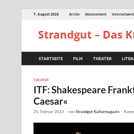
7. August 2026
Archiv
Abonnement
Internetwer
Strandgut – Das 
STARTSEITE
FILM
THEATER
LITE
THEATER
ITF: Shakespeare Frankf
Caesar«
25. Februar 2023
-
von
Strandgut Kulturmagazin
-
Komme