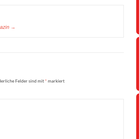
gazin →
erliche Felder sind mit
*
markiert