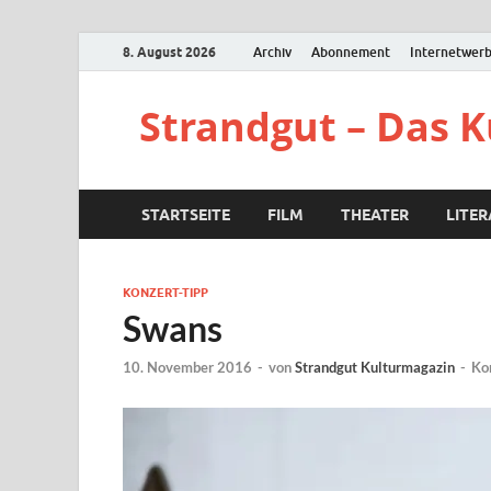
8. August 2026
Archiv
Abonnement
Internetwer
Strandgut – Das 
STARTSEITE
FILM
THEATER
LITE
KONZERT-TIPP
Swans
10. November 2016
-
von
Strandgut Kulturmagazin
-
Ko