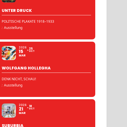
UNTER DRUCK
POLITISCHE PLAKATE 1918–1933
:
Ausstellung
2026
25
15
OCT
MAR
WOLFGANG HOLLEGHA
DENK NICHT, SCHAU!
:
Ausstellung
2026
18
21
OCT
MAR
SUBURBIA