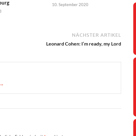
burg
10. September 2020
3
NÄCHSTER ARTIKEL
Leonard Cohen: I’m ready, my Lord
 →