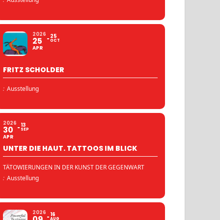
2026
25
25
OCT
APR
FRITZ SCHOLDER
:
Ausstellung
2026
13
30
SEP
APR
UNTER DIE HAUT. TATTOOS IM BLICK
TÄTOWIERUNGEN IN DER KUNST DER GEGENWART
:
Ausstellung
2026
16
09
AUG