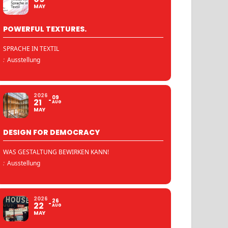
MAY
POWERFUL TEXTURES.
SPRACHE IN TEXTIL
:
Ausstellung
2026
09
21
AUG
MAY
DESIGN FOR DEMOCRACY
WAS GESTALTUNG BEWIRKEN KANN!
:
Ausstellung
2026
26
22
AUG
MAY