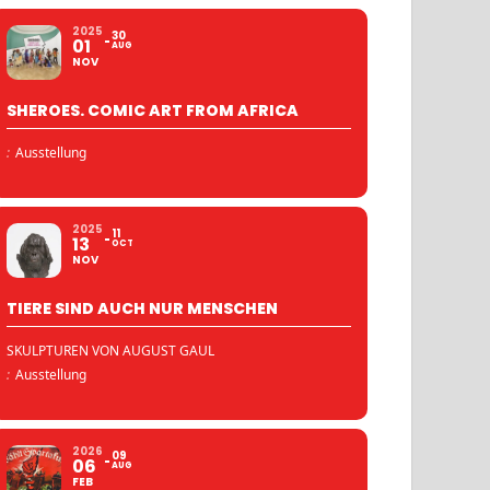
2025
30
01
AUG
NOV
SHEROES. COMIC ART FROM AFRICA
:
Ausstellung
2025
11
13
OCT
NOV
TIERE SIND AUCH NUR MENSCHEN
SKULPTUREN VON AUGUST GAUL
:
Ausstellung
2026
09
06
AUG
FEB