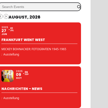
AUGUST, 2026
2025
01
27
JUL
JUN
FRANKFURT WENT WEST
MICKEY BOHNACKER: FOTOGRAFIEN 1945-1965
:
Ausstellung
2025
06
09
SEP
OCT
NACHRICHTEN – NEWS
:
Ausstellung