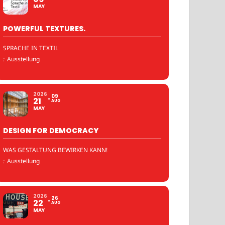
MAY
POWERFUL TEXTURES.
SPRACHE IN TEXTIL
:
Ausstellung
2026
09
21
AUG
MAY
DESIGN FOR DEMOCRACY
WAS GESTALTUNG BEWIRKEN KANN!
:
Ausstellung
2026
26
22
AUG
MAY