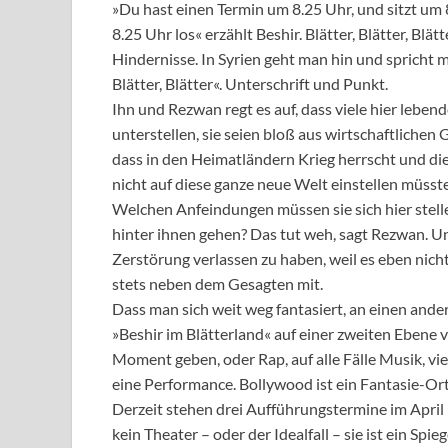
»Du hast einen Termin um 8.25 Uhr, und sitzt um
8.25 Uhr los« erzählt Beshir. Blätter, Blätter, Blä
Hindernisse. In Syrien geht man hin und spricht m
Blätter, Blätter«. Unterschrift und Punkt.
Ihn und Rezwan regt es auf, dass viele hier leben
unterstellen, sie seien bloß aus wirtschaftlichen 
dass in den Heimatländern Krieg herrscht und die
nicht auf diese ganze neue Welt einstellen müsste
Welchen Anfeindungen müssen sie sich hier stel
hinter ihnen gehen? Das tut weh, sagt Rezwan. U
Zerstörung verlassen zu haben, weil es eben nicht 
stets neben dem Gesagten mit.
Dass man sich weit weg fantasiert, an einen andere
»Beshir im Blätterland« auf einer zweiten Ebene 
Moment geben, oder Rap, auf alle Fälle Musik, viel
eine Performance. Bollywood ist ein Fantasie-Ort, 
Derzeit stehen drei Aufführungstermine im April un
kein Theater – oder der Idealfall – sie ist ein Spie