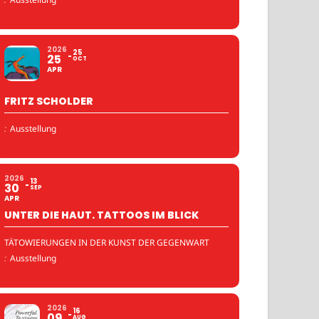
2026
25
25
OCT
APR
FRITZ SCHOLDER
:
Ausstellung
2026
13
30
SEP
APR
UNTER DIE HAUT. TATTOOS IM BLICK
TÄTOWIERUNGEN IN DER KUNST DER GEGENWART
:
Ausstellung
2026
16
09
AUG