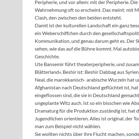
Peripherie, und vor allem: mit der Peripherie. Die 
Wahrnehmung oft so erscheint. Das meint: mit M
Clash, den zwischen den beiden entsteht.
Damit ist der kulturellen Landschaft ein ganz b
ein Weberschiffchen durch den gesellschaftspoliti
Kommunikation, und genau darum geht es. Der Sto
sehen, wie das auf die Bühne kommt. Mal autobiog
Geschichte.
Ute Bansemir führt theaterperipherie, und zusam
Blätterland«. Beshir ist: Beshir Dabbag aus Syrie
Neal, die marokkanisch- arabische Wurzeln hat 
Afghanistan nach Deutschland geflüchtet ist, hat 
eingeflossen sind, die sie in Deutschland gemacht
ungeplante Witz auch. Ist so ein bisschen wie Abs
Dramaturg für die Produktion zuständig ist, hat di
Jugendlichen orientieren. Alles ist original, der 
man zum Beispiel nicht wählen.
Sie wollten nichts über ihre Flucht machen, sond