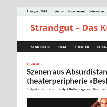
7. August 2026
Archiv
Abonnement
Internetwer
Strandgut – Das 
STARTSEITE
FILM
THEATER
LITE
THEATER
Szenen aus Absurdistan
theaterperipherie »Besh
1. April 2020
-
von
Strandgut Kulturmagazin
-
Kommenta