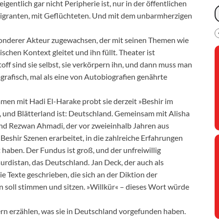
eigentlich gar nicht Peripherie ist, nur in der öffentlichen
igranten, mit Geflüchteten. Und mit dem unbarmherzigen
esonderer Akteur zugewachsen, der mit seinen Themen wie
schen Kontext gleitet und ihn füllt. Theater ist
ff sind sie selbst, sie verkörpern ihn, und dann muss man
rafisch, mal als eine von Autobiografien genährte
men mit Hadi El-Harake probt sie derzeit »Beshir im
n, und Blätterland ist: Deutschland. Gemeinsam mit Alisha
und Rezwan Ahmadi, der vor zweieinhalb Jahren aus
Beshir Szenen erarbeitet, in die zahlreiche Erfahrungen
 haben. Der Fundus ist groß, und der unfreiwillig
urdistan, das Deutschland. Jan Deck, der auch als
e Texte geschrieben, die sich an der Diktion der
Ton soll stimmen und sitzen. »Willkür« – dieses Wort würde
ern erzählen, was sie in Deutschland vorgefunden haben.