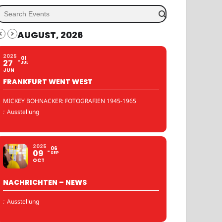
AUGUST, 2026
2025
01
27
JUL
JUN
FRANKFURT WENT WEST
MICKEY BOHNACKER: FOTOGRAFIEN 1945-1965
:
Ausstellung
2025
06
09
SEP
OCT
NACHRICHTEN – NEWS
:
Ausstellung