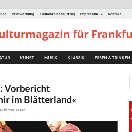
bung
Printwerbung
Kleinanzeigenauftrag
Impressum
Kontakt
Kulturmagazin für Frankf
RATUR
KUNST
MUSIK
KLASSIK
ESSEN & TRINKEN
: Vorbericht
ir im Blätterland«
r hinterlassen