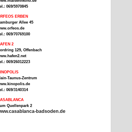
ww.malsehnkino.de
el.: 069/5970845
RFEOS ERBEN
amburger Allee 45
ww.orfeos.de
el.: 069/70769100
AFEN 2
ordring 129, Offenbach
ww.hafen2.net
el.: 069/26012223
INOPOLIS
ain-Taunus-Zentrum
ww.kinopolis.de
el.: 069/3140314
ASABLANCA
um Quellenpark 2
ww.casablanca-badsoden.de