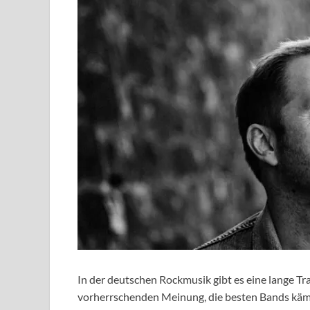
In der deutschen Rockmusik gibt es eine lange Tr
vorherrschenden Meinung, die besten Bands käme