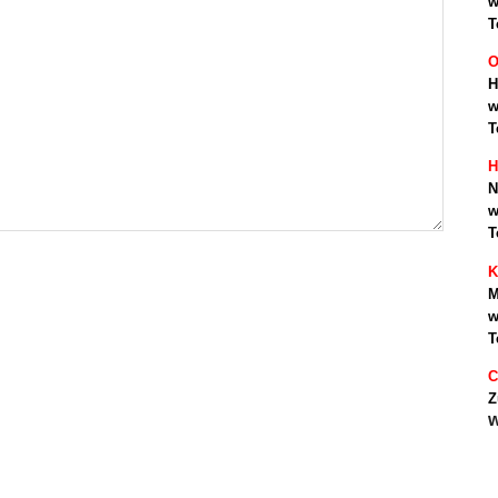
w
T
O
H
w
T
H
N
w
T
K
M
w
T
C
Z
w