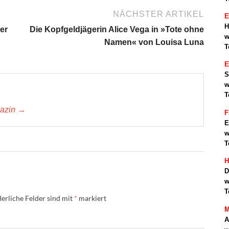
NÄCHSTER ARTIKEL
E
H
er
Die Kopfgeldjägerin Alice Vega in »Tote ohne
w
Namen« von Louisa Luna
T
S
w
T
gazin →
F
E
w
T
H
D
w
T
erliche Felder sind mit
*
markiert
M
A