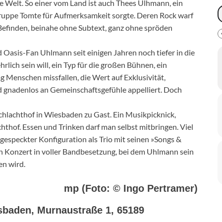
e Welt. So einer vom Land ist auch Thees Ulhmann, ein
ruppe Tomte für Aufmerksamkeit sorgte. Deren Rock warf
e Befinden, beinahe ohne Subtext, ganz ohne spröden
 Oasis-Fan Uhlmann seit einigen Jahren noch tiefer in die
hrlich sein will, ein Typ für die großen Bühnen, ein
Menschen missfallen, die Wert auf Exklusivität,
d gnadenlos an Gemeinschaftsgefühle appelliert. Doch
hlachthof in Wiesbaden zu Gast. Ein Musikpicknick,
thof. Essen und Trinken darf man selbst mitbringen. Viel
bgespeckter Konfiguration als Trio mit seinen »Songs &
in Konzert in voller Bandbesetzung, bei dem Uhlmann sein
en wird.
mp (Foto: © Ingo Pertramer)
esbaden, Murnaustraße 1, 65189