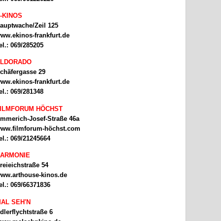
-KINOS
auptwache/Zeil 125
ww.ekinos-frankfurt.de
el.: 069/285205
ELDORADO
chäfergasse 29
ww.ekinos-frankfurt.de
el.: 069/281348
ILMFORUM HÖCHST
mmerich-Josef-Straße 46a
ww.filmforum-höchst.com
el.: 069/21245664
ARMONIE
reieichstraße 54
ww.arthouse-kinos.de
el.: 069/66371836
AL SEH'N
dlerflychtstraße 6