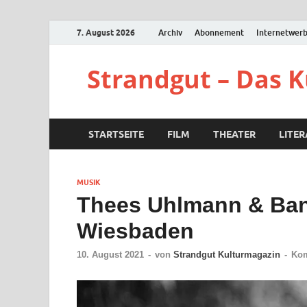
7. August 2026
Archiv
Abonnement
Internetwer
Strandgut – Das 
STARTSEITE
FILM
THEATER
LITE
MUSIK
Thees Uhlmann & Ban
Wiesbaden
10. August 2021
-
von
Strandgut Kulturmagazin
-
Kom