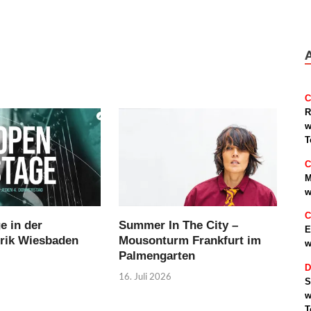
C
R
w
T
C
M
w
C
e in der
Summer In The City –
E
brik Wiesbaden
Mousonturm Frankfurt im
w
Palmengarten
D
16. Juli 2026
S
w
T