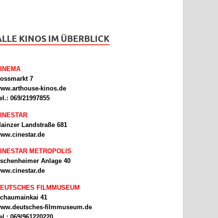
ALLE KINOS IM ÜBERBLICK
INEMA
ossmarkt 7
ww.arthouse-kinos.de
el.: 069/21997855
INESTAR
ainzer Landstraße 681
ww.cinestar.de
INESTAR METROPOLIS
schenheimer Anlage 40
ww.cinestar.de
EUTSCHES FILMMUSEUM
chaumainkai 41
ww.deutsches-filmmuseum.de
el.: 069/961220220