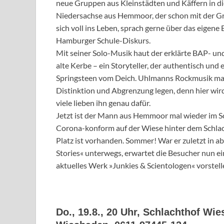
neue Gruppen aus Kleinstädten und Käffern in di
Niedersachse aus Hemmoor, der schon mit der G
sich voll ins Leben, sprach gerne über das eigen
Hamburger Schule-Diskurs.
Mit seiner Solo-Musik haut der erklärte BAP- und
alte Kerbe – ein Storyteller, der authentisch und e
Springsteen vom Deich. Uhlmanns Rockmusik mag 
Distinktion und Abgrenzung legen, denn hier wir
viele lieben ihn genau dafür.
Jetzt ist der Mann aus Hemmoor mal wieder im Sc
Corona-konform auf der Wiese hinter dem Schlach
Platz ist vorhanden. Sommer! War er zuletzt in a
Stories« unterwegs, erwartet die Besucher nun e
aktuelles Werk »Junkies & Scientologen« vorstell
Do., 19.8., 20 Uhr, Schlachthof Wi