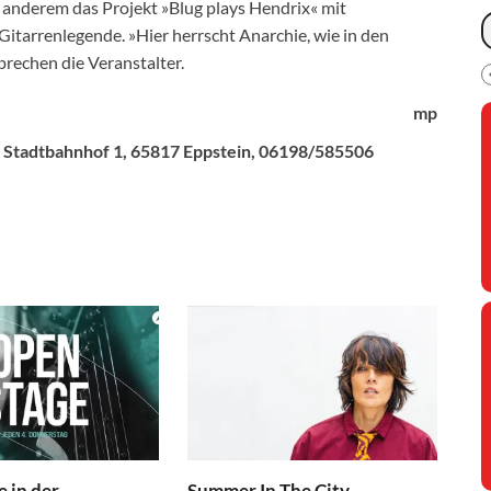
er anderem das Projekt »Blug plays Hendrix« mit
itarrenlegende. »Hier herrscht Anarchie, wie in den
rechen die Veranstalter.
mp
 Stadtbahnhof 1, 65817 Eppstein, 06198/585506
 in der
Summer In The City –