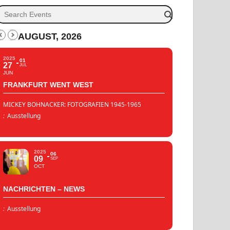
AUGUST, 2026
2025
01
27
JUL
JUN
FRANKFURT WENT WEST
MICKEY BOHNACKER: FOTOGRAFIEN 1945-1965
:
Ausstellung
2025
06
09
SEP
OCT
NACHRICHTEN – NEWS
:
Ausstellung