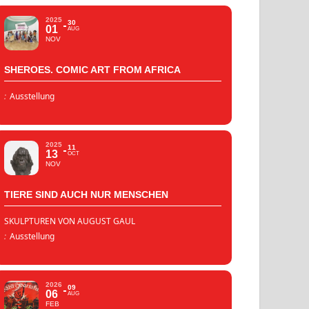
2025
30
01
AUG
NOV
SHEROES. COMIC ART FROM AFRICA
:
Ausstellung
2025
11
13
OCT
NOV
TIERE SIND AUCH NUR MENSCHEN
SKULPTUREN VON AUGUST GAUL
:
Ausstellung
2026
09
06
AUG
FEB