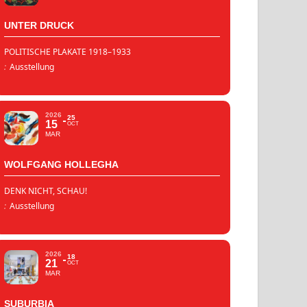
UNTER DRUCK
POLITISCHE PLAKATE 1918–1933
:
Ausstellung
2026
25
15
OCT
MAR
WOLFGANG HOLLEGHA
DENK NICHT, SCHAU!
:
Ausstellung
2026
18
21
OCT
MAR
SUBURBIA