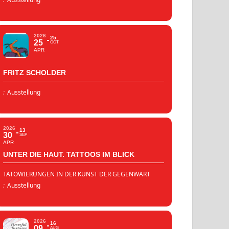
2026
25
25
OCT
APR
FRITZ SCHOLDER
:
Ausstellung
2026
13
30
SEP
APR
UNTER DIE HAUT. TATTOOS IM BLICK
TÄTOWIERUNGEN IN DER KUNST DER GEGENWART
:
Ausstellung
2026
16
09
AUG