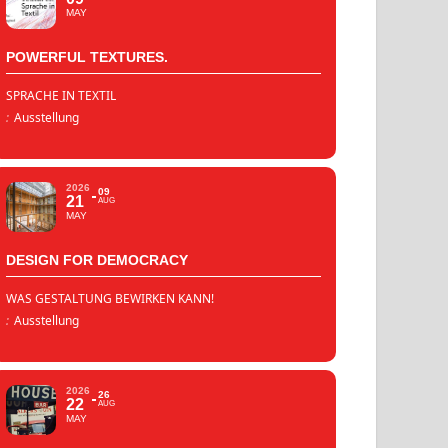
MAY
POWERFUL TEXTURES.
SPRACHE IN TEXTIL
:
Ausstellung
2026
09
21
AUG
MAY
DESIGN FOR DEMOCRACY
WAS GESTALTUNG BEWIRKEN KANN!
:
Ausstellung
2026
26
22
AUG
MAY