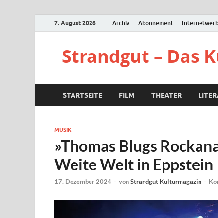
7. August 2026
Archiv
Abonnement
Internetwer
Strandgut – Das 
STARTSEITE
FILM
THEATER
LITE
MUSIK
»Thomas Blugs Rockana
Weite Welt in Eppstein
17. Dezember 2024
-
von
Strandgut Kulturmagazin
-
Ko