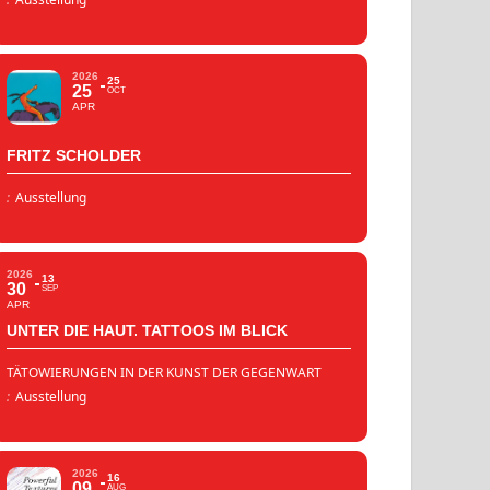
2026
25
25
OCT
APR
FRITZ SCHOLDER
:
Ausstellung
2026
13
30
SEP
APR
UNTER DIE HAUT. TATTOOS IM BLICK
TÄTOWIERUNGEN IN DER KUNST DER GEGENWART
:
Ausstellung
2026
16
09
AUG