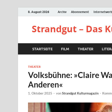
8. August 2026
Archiv
Abonnement
Internetwer
Strandgut – Das 
STARTSEITE
FILM
THEATER
LITE
THEATER
Volksbühne: »Claire Wal
Anderen«
1. Oktober 2025
-
von
Strandgut Kulturmagazin
-
Komme