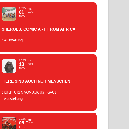
2025
30
01
AUG
NOV
SHEROES. COMIC ART FROM AFRICA
:
Ausstellung
2025
11
13
OCT
NOV
TIERE SIND AUCH NUR MENSCHEN
SKULPTUREN VON AUGUST GAUL
:
Ausstellung
2026
09
06
AUG
FEB