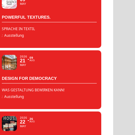
MAY
POWERFUL TEXTURES.
SPRACHE IN TEXTIL
:
Ausstellung
2026
09
21
AUG
MAY
DESIGN FOR DEMOCRACY
WAS GESTALTUNG BEWIRKEN KANN!
:
Ausstellung
2026
26
22
AUG
MAY