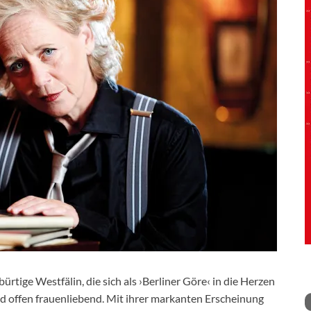
ürtige Westfälin, die sich als ›Berliner Göre‹ in die Herzen
d offen frauenliebend. Mit ihrer markanten Erscheinung