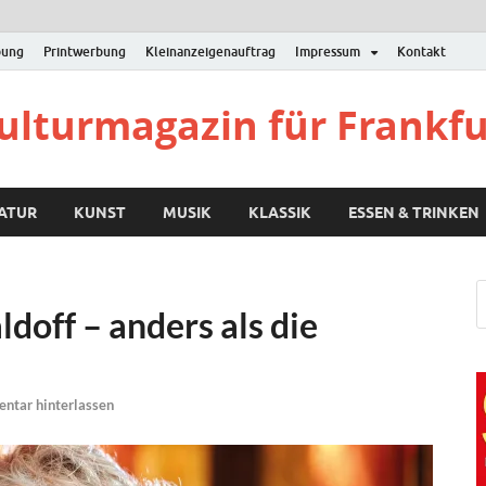
bung
Printwerbung
Kleinanzeigenauftrag
Impressum
Kontakt
Kulturmagazin für Frankf
RATUR
KUNST
MUSIK
KLASSIK
ESSEN & TRINKEN
doff – anders als die
ntar hinterlassen