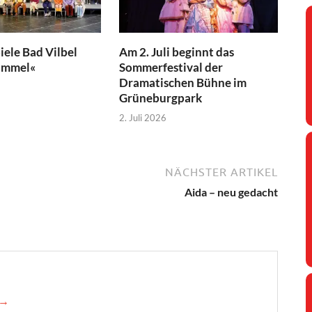
iele Bad Vilbel
Am 2. Juli beginnt das
immel«
Sommerfestival der
Dramatischen Bühne im
Grüneburgpark
2. Juli 2026
NÄCHSTER ARTIKEL
Aida – neu gedacht
 →