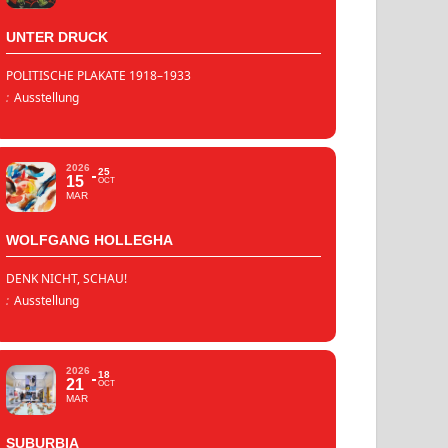
UNTER DRUCK
POLITISCHE PLAKATE 1918–1933
:
Ausstellung
2026
25
15
OCT
MAR
WOLFGANG HOLLEGHA
DENK NICHT, SCHAU!
:
Ausstellung
2026
18
21
OCT
MAR
SUBURBIA