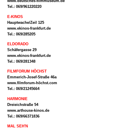
www.deutsches-filmmuseum.de
Tel.: 069/961220220
E-KINOS
Hauptwache/Zeil 125
www.ekinos-frankfurt.de
Tel.: 069/285205
ELDORADO
Schäfergasse 29
www.ekinos-frankfurt.de
Tel.: 069/281348
FILMFORUM HÖCHST
Emmerich-Josef-Straße 46a
www.filmforum-höchst.com
Tel.: 069/21245664
HARMONIE
Dreieichstraße 54
www.arthouse-kinos.de
Tel.: 069/66371836
MAL SEH'N