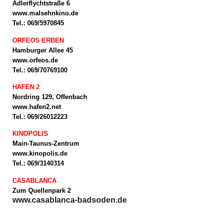
Adlerflychtstraße 6
www.malsehnkino.de
Tel.: 069/5970845
ORFEOS ERBEN
Hamburger Allee 45
www.orfeos.de
Tel.: 069/70769100
HAFEN 2
Nordring 129, Offenbach
www.hafen2.net
Tel.: 069/26012223
KINOPOLIS
Main-Taunus-Zentrum
www.kinopolis.de
Tel.: 069/3140314
CASABLANCA
Zum Quellenpark 2
www.casablanca-badsoden.de