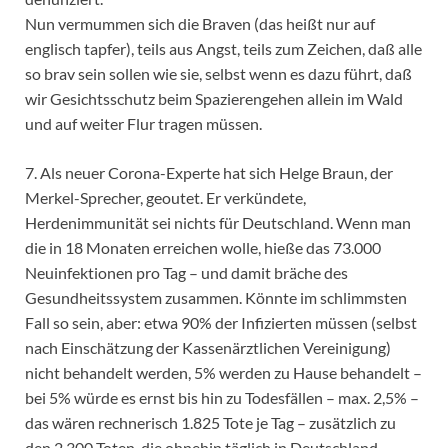
Nun vermummen sich die Braven (das heißt nur auf
englisch tapfer), teils aus Angst, teils zum Zeichen, daß alle
so brav sein sollen wie sie, selbst wenn es dazu führt, daß
wir Gesichtsschutz beim Spazierengehen allein im Wald
und auf weiter Flur tragen müssen.
7. Als neuer Corona-Experte hat sich Helge Braun, der
Merkel-Sprecher, geoutet. Er verkündete,
Herdenimmunität sei nichts für Deutschland. Wenn man
die in 18 Monaten erreichen wolle, hieße das 73.000
Neuinfektionen pro Tag – und damit bräche des
Gesundheitssystem zusammen. Könnte im schlimmsten
Fall so sein, aber: etwa 90% der Infizierten müssen (selbst
nach Einschätzung der Kassenärztlichen Vereinigung)
nicht behandelt werden, 5% werden zu Hause behandelt –
bei 5% würde es ernst bis hin zu Todesfällen – max. 2,5% –
das wären rechnerisch 1.825 Tote je Tag – zusätzlich zu
den 2.300 Toten, die ohnehin täglich in Deutschland