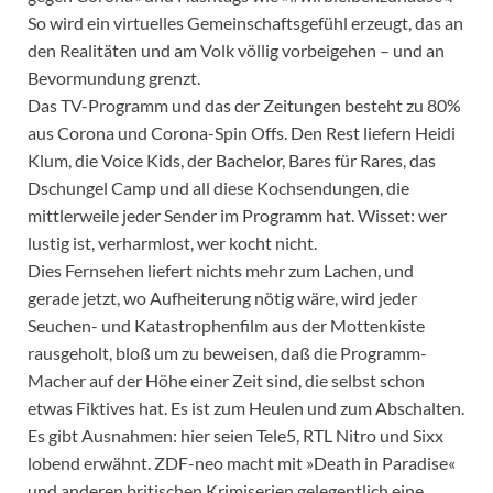
So wird ein virtuelles Gemeinschaftsgefühl erzeugt, das an
den Realitäten und am Volk völlig vorbeigehen – und an
Bevormundung grenzt.
Das TV-Programm und das der Zeitungen besteht zu 80%
aus Corona und Corona-Spin Offs. Den Rest liefern Heidi
Klum, die Voice Kids, der Bachelor, Bares für Rares, das
Dschungel Camp und all diese Kochsendungen, die
mittlerweile jeder Sender im Programm hat. Wisset: wer
lustig ist, verharmlost, wer kocht nicht.
Dies Fernsehen liefert nichts mehr zum Lachen, und
gerade jetzt, wo Aufheiterung nötig wäre, wird jeder
Seuchen- und Katastrophenfilm aus der Mottenkiste
rausgeholt, bloß um zu beweisen, daß die Programm-
Macher auf der Höhe einer Zeit sind, die selbst schon
etwas Fiktives hat. Es ist zum Heulen und zum Abschalten.
Es gibt Ausnahmen: hier seien Tele5, RTL Nitro und Sixx
lobend erwähnt. ZDF-neo macht mit »Death in Paradise«
und anderen britischen Krimiserien gelegentlich eine