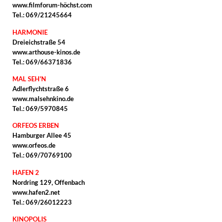
www.filmforum-höchst.com
Tel.: 069/21245664
HARMONIE
Dreieichstraße 54
www.arthouse-kinos.de
Tel.: 069/66371836
MAL SEH'N
Adlerflychtstraße 6
www.malsehnkino.de
Tel.: 069/5970845
ORFEOS ERBEN
Hamburger Allee 45
www.orfeos.de
Tel.: 069/70769100
HAFEN 2
Nordring 129, Offenbach
www.hafen2.net
Tel.: 069/26012223
KINOPOLIS