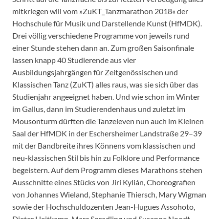
mitkriegen will vom »ZuKT_Tanzmarathon 2018« der
Hochschule für Musik und Darstellende Kunst (HfMDK).
Drei völlig verschiedene Programme von jeweils rund
einer Stunde stehen dann an. Zum großen Saisonfinale
lassen knapp 40 Studierende aus vier
Ausbildungsjahrgängen für Zeitgenössischen und
Klassischen Tanz (ZuKT) alles raus, was sie sich über das
Studienjahr angeeignet haben. Und wie schon im Winter
im Gallus, dann im Studierendenhaus und zuletzt im
Mousonturm dürften die Tanzeleven nun auch im Kleinen
Saal der HfMDK in der Eschersheimer Landstraße 29–39
mit der Bandbreite ihres Könnens vom klassischen und
neu-klassischen Stil bis hin zu Folklore und Performance
begeistern. Auf dem Programm dieses Marathons stehen
Ausschnitte eines Stücks von Jiri Kylián, Choreografien
von Johannes Wieland, Stephanie Thiersch, Mary Wigman
sowie der Hochschuldozenten Jean-Hugues Assohoto,
Dieter Heitkamp, Marc Spradling und Susanne Noodt