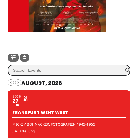
AUGUST, 2026
2025
01
27
JUL
JUN
FRANKFURT WENT WEST
MICKEY BOHNACKER: FOTOGRAFIEN 1945-1965
:
Ausstellung