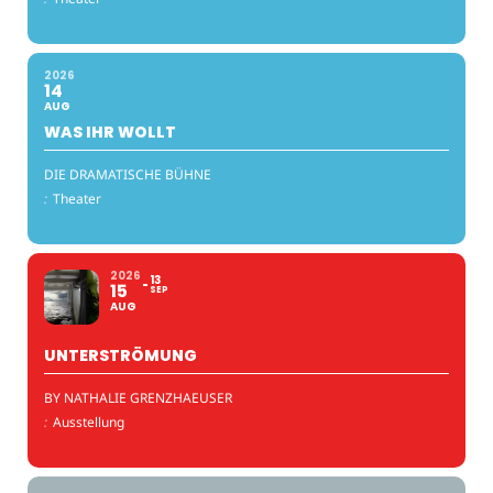
2026
14
AUG
WAS IHR WOLLT
DIE DRAMATISCHE BÜHNE
:
Theater
2026
13
15
SEP
AUG
UNTERSTRÖMUNG
BY NATHALIE GRENZHAEUSER
:
Ausstellung