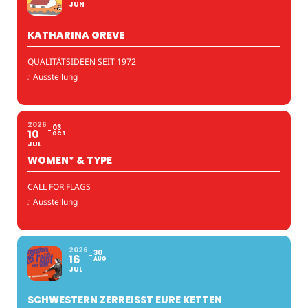
JUN
KATHARINA GREVE
QUALITÄTSIDEEN SEIT 1972
:
Ausstellung
2026
03
10
OCT
JUL
WOMEN* & TYPE
CALL FOR FLAGS
:
Ausstellung
2026
30
16
AUG
JUL
SCHWESTERN ZERREISST EURE KETTEN