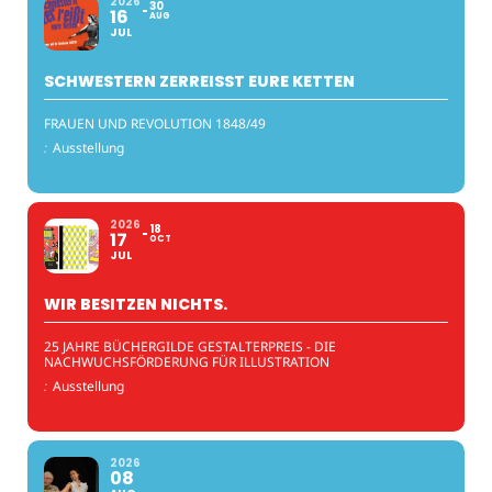
2026
30
16
AUG
JUL
SCHWESTERN ZERREISST EURE KETTEN
FRAUEN UND REVOLUTION 1848/49
:
Ausstellung
2026
18
17
OCT
JUL
WIR BESITZEN NICHTS.
25 JAHRE BÜCHERGILDE GESTALTERPREIS - DIE
NACHWUCHSFÖRDERUNG FÜR ILLUSTRATION
:
Ausstellung
2026
08