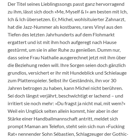
Der Titel seines Lieblingssongs passt ganz hervorragend
zu ihm, lässt sich doch »Me, Myself & I« am besten mit Ich,
Ich & Ich übersetzen. Er, Michel, wohlsituierter Zahnarzt,
hat die Jazz-Nummer als kostbares, rares Vinyl aus den
Tiefen des letzten Jahrhunderts auf dem Flohmarkt
ergattert und ist mit ihm hoch aufgeregt nach Hause
gestürmt, um sie in aller Ruhe zu genießen. Dumm nur,
dass seine Frau Nathalie ausgerechnet jetzt mit ihm über
die Beziehung reden will. Ihre Sorgen seien doch gänzlich
grundlos, versichert er ihr mit Hundeblick und Schielauge
zum Plattenspieler. Selbst ihr Geständnis, ihn vor 30
Jahren betrogen zu haben, kann Michel nicht berühren.
Sei doch längst verjährt, beschwichtigt er lachend – und
irritiert sie noch mehr: »Du fragst ja nicht mal, mit wem?«
Weil ein Unglück selten allein kommt, hier aber in der
Stärke einer Handballmannschaft antritt, meldet sich
prompt Maman am Telefon, steht sein sich nun »Fucking
Rat« nennender Sohn Sébastien, Schlagzeuger der Gothic-