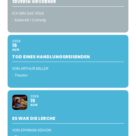
SEVERIN GROEBNER
ICH BIN DAS VOLK
:
Kabarett / Comedy
2026
15
AUG
TOD EINES HANDLUNGSREISENDEN
VON ARTHUR MILLER
:
Theater
2026
15
AUG
ES WAR DIE LERCHE
VON EPHRAIM KISHON