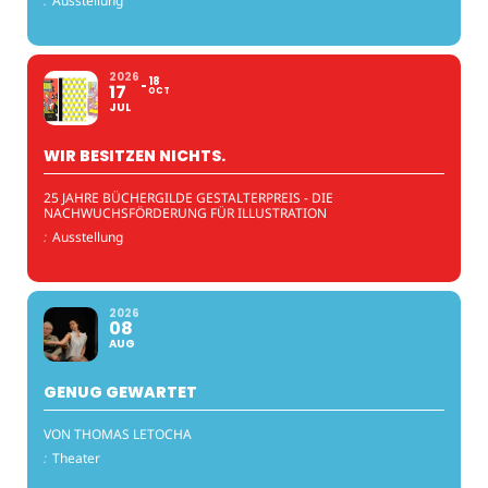
:
Ausstellung
2026
18
17
OCT
JUL
WIR BESITZEN NICHTS.
25 JAHRE BÜCHERGILDE GESTALTERPREIS - DIE
NACHWUCHSFÖRDERUNG FÜR ILLUSTRATION
:
Ausstellung
2026
08
AUG
GENUG GEWARTET
VON THOMAS LETOCHA
:
Theater