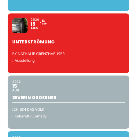
2026
13
15
SEP
AUG
UNTERSTRÖMUNG
BY NATHALIE GRENZHAEUSER
:
Ausstellung
2026
15
AUG
SEVERIN GROEBNER
ICH BIN DAS VOLK
:
Kabarett / Comedy