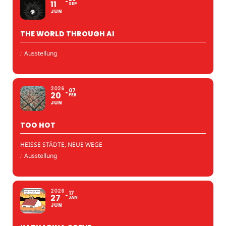
11
SEP
JUN
THE WORLD THROUGH AI
:
Ausstellung
2026
07
20
FEB
JUN
TOO HOT
HEISSE STÄDTE, NEUE WEGE
:
Ausstellung
2026
17
27
JAN
JUN