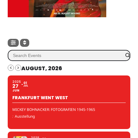
AUGUST, 2026
2025
01
27
JUL
JUN
FRANKFURT WENT WEST
MICKEY BOHNACKER: FOTOGRAFIEN 1945-1965
:
Ausstellung
2025