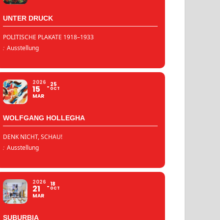
UNTER DRUCK
POLITISCHE PLAKATE 1918–1933
:
Ausstellung
2026
25
15
OCT
MAR
WOLFGANG HOLLEGHA
DENK NICHT, SCHAU!
:
Ausstellung
2026
18
21
OCT
MAR
SUBURBIA