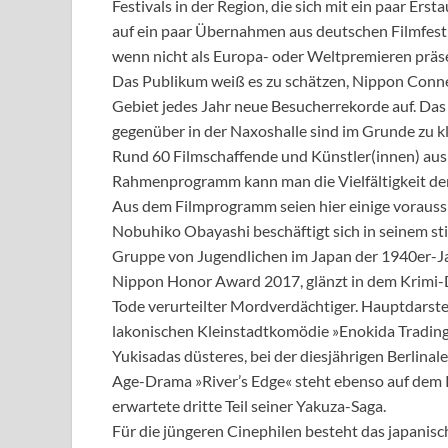
Festivals in der Region, die sich mit ein paar Er
auf ein paar Übernahmen aus deutschen Filmfesti
wenn nicht als Europa- oder Weltpremieren präse
Das Publikum weiß es zu schätzen, Nippon Connec
Gebiet jedes Jahr neue Besucherrekorde auf. Da
gegenüber in der Naxoshalle sind im Grunde zu kl
Rund 60 Filmschaffende und Künstler(innen) au
Rahmenprogramm kann man die Vielfältigkeit der
Aus dem Filmprogramm seien hier einige voraussi
Nobuhiko Obayashi beschäftigt sich in seinem s
Gruppe von Jugendlichen im Japan der 1940er-Ja
Nippon Honor Award 2017, glänzt in dem Krimi-
Tode verurteilter Mordverdächtiger. Hauptdarste
lakonischen Kleinstadtkomödie »Enokida Trading P
Yukisadas düsteres, bei der diesjährigen Berlin
Age-Drama »River’s Edge« steht ebenso auf dem 
erwartete dritte Teil seiner Yakuza-Saga.
Für die jüngeren Cinephilen besteht das japanisch