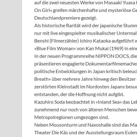
auf die zwei neuesten Werke von Masaaki Yuasa f
On Girl« greifen märchenhafte und mysteriöse Ges
Deutschlandpremiere gezeigt.
Als historische Rarität wird der japanische Stu
nur mit live eingespielter musikalischer Unterma
Benshi (Filmerzähler) Ichiro Kataoka aufgeführt w
»Blue Film Woman« von Kan Mukai (1969) in eine
In der neuen Programmreihe NIPPON DOCS, die v
präsentieren engagierte Dokumentarfilmemacher(
politische Entwicklungen in Japan kritisch beleu
Breath« über mehrere Jahre hinweg den Besitzer
zerstörten Kleinstadt im Nordosten Japans besuc
entstanden, der die Hoffnung nicht aufgibt.
Kazuhiro Soda beobachtet in »Inland Sea« das Leb
zunehmend nur noch von älteren Menschen bewohn
Metropolregionen umgezogen sind.
Neben Mousonturm und Naxoshalle sind das Mal 
Theater Die Käs und der Ausstellungsraum Eulen