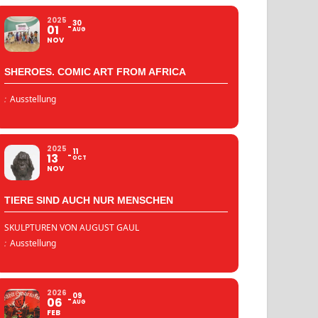
2025
30
01
AUG
NOV
SHEROES. COMIC ART FROM AFRICA
:
Ausstellung
2025
11
13
OCT
NOV
TIERE SIND AUCH NUR MENSCHEN
SKULPTUREN VON AUGUST GAUL
:
Ausstellung
2026
09
06
AUG
FEB