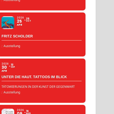
2026
25
25
OCT
APR
FRITZ SCHOLDER
:
Ausstellung
2026
13
30
SEP
APR
UNTER DIE HAUT. TATTOOS IM BLICK
TÄTOWIERUNGEN IN DER KUNST DER GEGENWART
:
Ausstellung
2026
16
09
AUG