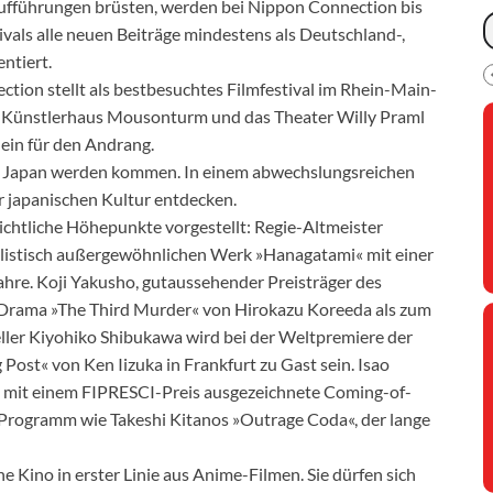
staufführungen brüsten, werden bei Nippon Connection bis
vals alle neuen Beiträge mindestens als Deutschland-,
ntiert.
tion stellt als bestbesuchtes Filmfestival im Rhein-Main-
s Künstlerhaus Mousonturm und das Theater Willy Praml
ein für den Andrang.
s Japan werden kommen. In einem abwechslungsreichen
 japanischen Kultur entdecken.
chtliche Höhepunkte vorgestellt: Regie-Altmeister
tilistisch außergewöhnlichen Werk »Hanagatami« mit einer
hre. Koji Yakusho, gutaussehender Preisträger des
Drama »The Third Murder« von Hirokazu Koreeda als zum
ller Kiyohiko Shibukawa wird bei der Weltpremiere der
ost« von Ken Iizuka in Frankfurt zu Gast sein. Isao
ale mit einem FIPRESCI-Preis ausgezeichnete Coming-of-
Programm wie Takeshi Kitanos »Outrage Coda«, der lange
e Kino in erster Linie aus Anime-Filmen. Sie dürfen sich