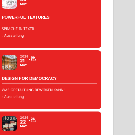
MAY
POWERFUL TEXTURES.
SPRACHE IN TEXTIL
:
Ausstellung
2026
09
21
AUG
MAY
DESIGN FOR DEMOCRACY
WAS GESTALTUNG BEWIRKEN KANN!
:
Ausstellung
2026
26
22
AUG
MAY