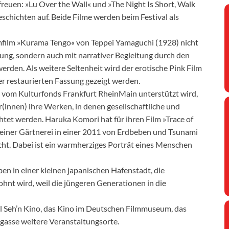
reuen: »Lu Over the Wall« und »The Night Is Short, Walk
chichten auf. Beide Filme werden beim Festival als
mmfilm »Kurama Tengo« von Teppei Yamaguchi (1928) nicht
lung, sondern auch mit narrativer Begleitung durch den
erden. Als weitere Seltenheit wird der erotische Pink Film
r restaurierten Fassung gezeigt werden.
om Kulturfonds Frankfurt RheinMain unterstützt wird,
innen) ihre Werken, in denen gesellschaftliche und
chtet werden. Haruka Komori hat für ihren Film »Trace of
 einer Gärtnerei in einer 2011 von Erdbeben und Tsunami
ht. Dabei ist ein warmherziges Porträt eines Menschen
en in einer kleinen japanischen Hafenstadt, die
t wird, weil die jüngeren Generationen in die
Seh’n Kino, das Kino im Deutschen Filmmuseum, das
gasse weitere Veranstaltungsorte.