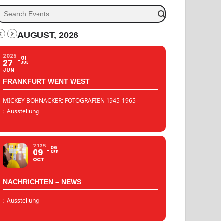
AUGUST, 2026
2025
01
27
JUL
JUN
FRANKFURT WENT WEST
MICKEY BOHNACKER: FOTOGRAFIEN 1945-1965
:
Ausstellung
2025
06
09
SEP
OCT
NACHRICHTEN – NEWS
:
Ausstellung