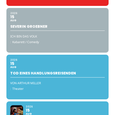
2026
15
AUG
SEVERIN GROEBNER
ICH BIN DAS VOLK
:
Kabarett / Comedy
2026
15
AUG
TOD EINES HANDLUNGSREISENDEN
VON ARTHUR MILLER
:
Theater
2026
15
AUG