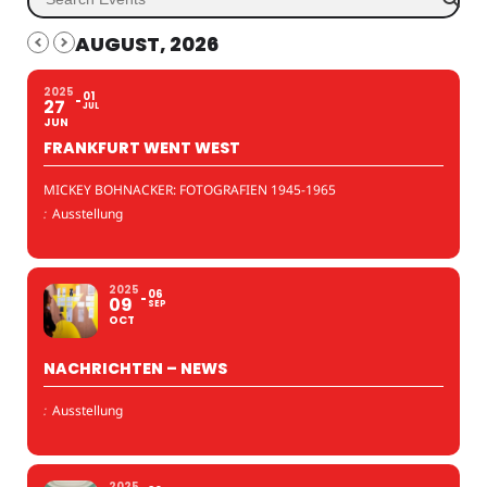
AUGUST, 2026
2025
01
27
JUL
JUN
FRANKFURT WENT WEST
MICKEY BOHNACKER: FOTOGRAFIEN 1945-1965
:
Ausstellung
2025
06
09
SEP
OCT
NACHRICHTEN – NEWS
:
Ausstellung
2025