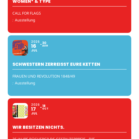
WOMEN* & TYPE
CALL FOR FLAGS
:
Ausstellung
2026
30
16
AUG
JUL
SCHWESTERN ZERREISST EURE KETTEN
FRAUEN UND REVOLUTION 1848/49
:
Ausstellung
2026
18
17
OCT
JUL
WIR BESITZEN NICHTS.