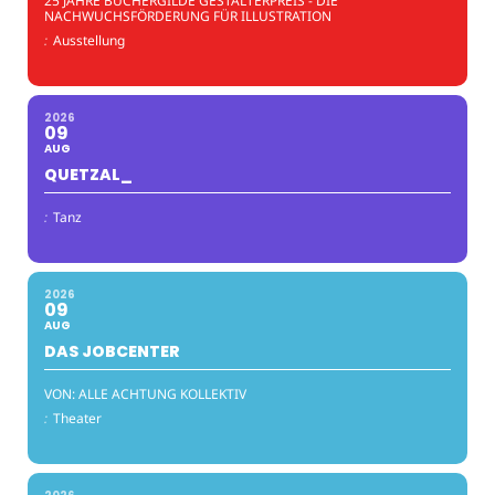
25 JAHRE BÜCHERGILDE GESTALTERPREIS - DIE
NACHWUCHSFÖRDERUNG FÜR ILLUSTRATION
:
Ausstellung
2026
09
AUG
QUETZAL_
:
Tanz
2026
09
AUG
DAS JOBCENTER
VON: ALLE ACHTUNG KOLLEKTIV
:
Theater