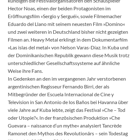
kündigen die Festivalorganisatoren den Schauspieler
Hector Noas, einen der beiden Protagonisten im
Eröffnungsfilm »Sergio y Serguéi«, sowie Filmemacher
Eduardo del Llano mit seinem neuesten Film »Domino«
und zwei weiteren in Deutschland bisher nicht gezeigten
Filmen an. Heavy Metal erklingt in dem Dokumentarfilm
»Las islas del metal« von Nelson Varas-Díaz. In Kuba und
der Dominikanischen Republik gewann diese Musik trotz
unterschiedlicher Gesellschaftssysteme auf ähnliche
Weise ihre Fans.
In Gedenken an den im vergangenen Jahr verstorbenen
argentinischen Regisseur Fernando Birri, der als
Mitbegründer der Escuela Internacional de Cine y
Television in San Antonio de los Baños bei Havanna über
viele Jahre auf Kuba lebte, zeigt das Festival »Che – Tod
oder Utopie?«. In der französischen Produktion »Che
Guevara – naissance d‘un mythe« analysiert Tancrède
Ramonet den Mythos des Revolutionärs – sein Todestag