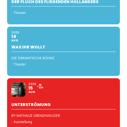
DER FLUCH DES FLIEGENDEN HOLLÄNDERS
:
Theater
2026
14
AUG
WAS IHR WOLLT
DIE DRAMATISCHE BÜHNE
:
Theater
2026
13
15
SEP
AUG
UNTERSTRÖMUNG
BY NATHALIE GRENZHAEUSER
:
Ausstellung