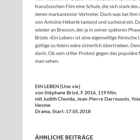
französischen Film eine Schule, die sich stark de
deren markantester Vertreter. Doch was bei ihm i
von Antoine Héberlé tastend und suchend ein. D
wieder an Bresson, der ja in seiner späteren Phas
Brizés »Ein Leben« ist eine eigenwillige filmisc
gültige zu feiern wäre sicherlich übertrieben. 
darin. Ob sein stiller Protest gegen das popul
man sehen.
EIN LEBEN (Une vie)
von Stéphane Brizé, F 2016, 119 Min.
mit Judith Chemla, Jean-Pierre Darroussin, Yo
Hesme
Drama, Start: 17.05.2018
ÄHNLICHE BEITRÄGE