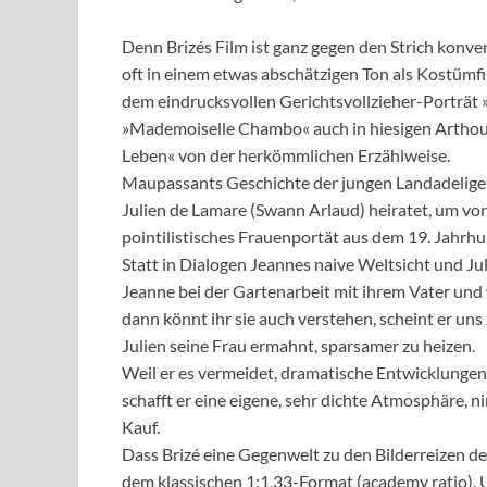
Denn Brizés Film ist ganz gegen den Strich konve
oft in einem etwas abschätzigen Ton als Kostümfi
dem eindrucksvollen Gerichtsvollzieher-Porträt 
»Mademoiselle Chambo« auch in hiesigen Arthouse
Leben« von der herkömmlichen Erzählweise.
Maupassants Geschichte der jungen Landadeligen
Julien de Lamare (Swann Arlaud) heiratet, um von
pointilistisches Frauenportät aus dem 19. Jahrhu
Statt in Dialogen Jeannes naive Weltsicht und Jul
Jeanne bei der Gartenarbeit mit ihrem Vater und 
dann könnt ihr sie auch verstehen, scheint er uns
Julien seine Frau ermahnt, sparsamer zu heizen.
Weil er es vermeidet, dramatische Entwicklungen
schafft er eine eigene, sehr dichte Atmosphäre
Kauf.
Dass Brizé eine Gegenwelt zu den Bilderreizen d
dem klassischen 1:1,33-Format (academy ratio). U