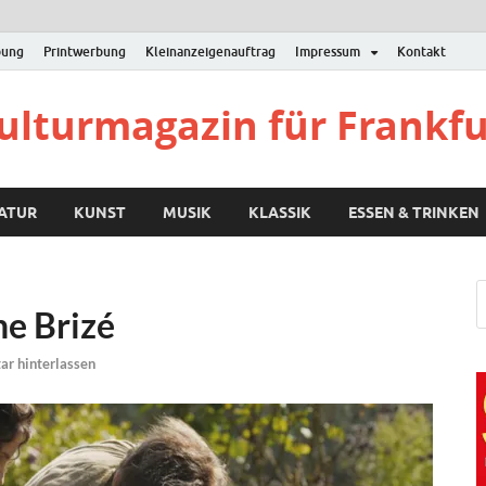
bung
Printwerbung
Kleinanzeigenauftrag
Impressum
Kontakt
Kulturmagazin für Frankf
RATUR
KUNST
MUSIK
KLASSIK
ESSEN & TRINKEN
e Brizé
r hinterlassen