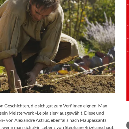
on Geschichten, die sich gut zum Verfilmen eignen. Max
 sein Meisterwerk »Le plaisier« ausgewählt. Diese und
en« von Alexandre Astruc, ebenfalls nach Maupassants
, wenn man sich »Ein Leben« von Stéphane Brizé anschaut.