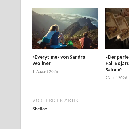
»Everytime« von Sandra
»Der perfe
Wollner
Fall Bojar
Salomé
1. August 2026
23. Juli 2026
VORHERIGER ARTIKEL
Shellac