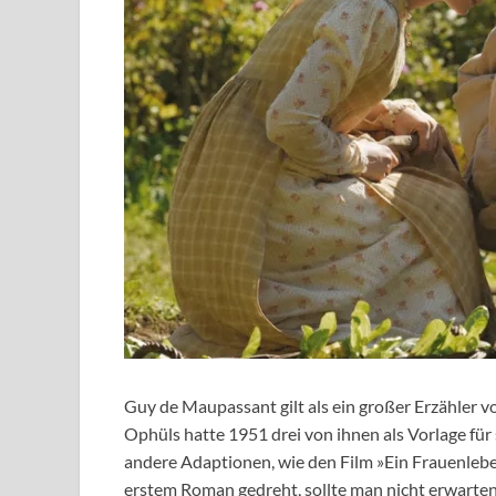
Guy de Maupassant gilt als ein großer Erzähler v
Ophüls hatte 1951 drei von ihnen als Vorlage für
andere Adaptionen, wie den Film »Ein Frauenleb
erstem Roman gedreht, sollte man nicht erwarten