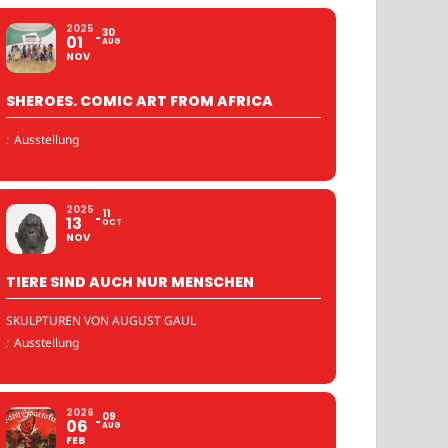
2025
30
01
AUG
NOV
SHEROES. COMIC ART FROM AFRICA
:
Ausstellung
2025
11
13
OCT
NOV
TIERE SIND AUCH NUR MENSCHEN
SKULPTUREN VON AUGUST GAUL
:
Ausstellung
2026
09
06
AUG
FEB