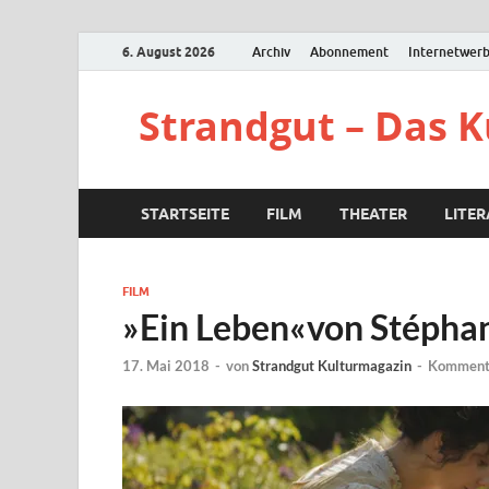
6. August 2026
Archiv
Abonnement
Internetwer
Strandgut – Das 
STARTSEITE
FILM
THEATER
LITE
FILM
»Ein Leben«von Stéphan
17. Mai 2018
-
von
Strandgut Kulturmagazin
-
Kommenta