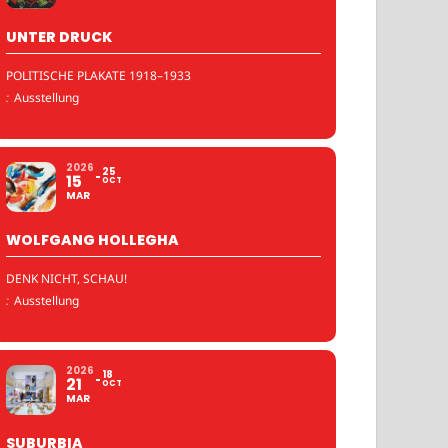
UNTER DRUCK
POLITISCHE PLAKATE 1918–1933
:
Ausstellung
2026
25
15
OCT
MAR
WOLFGANG HOLLEGHA
DENK NICHT, SCHAU!
:
Ausstellung
2026
18
21
OCT
MAR
SUBURBIA