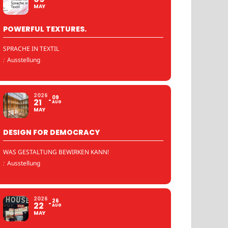
MAY
POWERFUL TEXTURES.
SPRACHE IN TEXTIL
:
Ausstellung
2026
09
21
AUG
MAY
DESIGN FOR DEMOCRACY
WAS GESTALTUNG BEWIRKEN KANN!
:
Ausstellung
2026
26
22
AUG
MAY