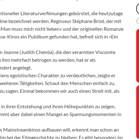
ntioneller Literaturverfilmungen gebürstet, die heutzutage
lme bezeichnet werden. Regisseur Stéphane Brizé, der mit
»Man muss mich nicht lieben« und der originellen Romanze
-Kinos ein Publikum gefunden hat, befreit sich in »Ein
 Jeanne (Judith Chemla), die den verarmten Viscomte
 ihm mehrfach betrogen zu werden, hat er als
ndert angelegt.
iens egoistischen Charakter zu verdeutlichen, zeigte er
weiteren Tätigkeiten. Schaut den Menschen einfach zu,
 zu sagen. Einmal bekommen wir auch einen Streit mit, als
 in ihrer Entstehung und ihren Höhepunkten zu zeigen,
, nimmt aber dabei einen Mangel an Spannungsmomenten in
es Mainstreamkinos aufbauen will, erkennt man schon an
m bei der Filmgeschichte zu bleiben: Es gibt besonders im