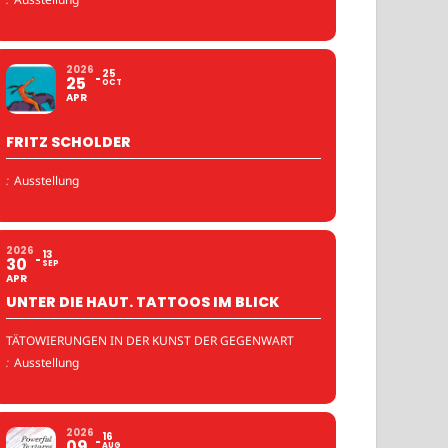
2026
25
25
OCT
APR
FRITZ SCHOLDER
:
Ausstellung
2026
13
30
SEP
APR
UNTER DIE HAUT. TATTOOS IM BLICK
TÄTOWIERUNGEN IN DER KUNST DER GEGENWART
:
Ausstellung
2026
16
09
AUG