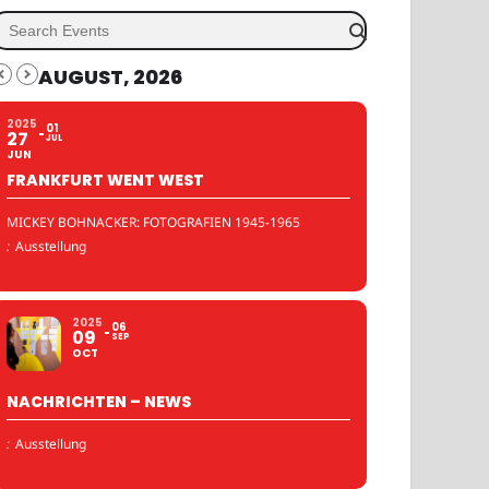
AUGUST, 2026
2025
01
27
JUL
JUN
FRANKFURT WENT WEST
MICKEY BOHNACKER: FOTOGRAFIEN 1945-1965
:
Ausstellung
2025
06
09
SEP
OCT
NACHRICHTEN – NEWS
:
Ausstellung