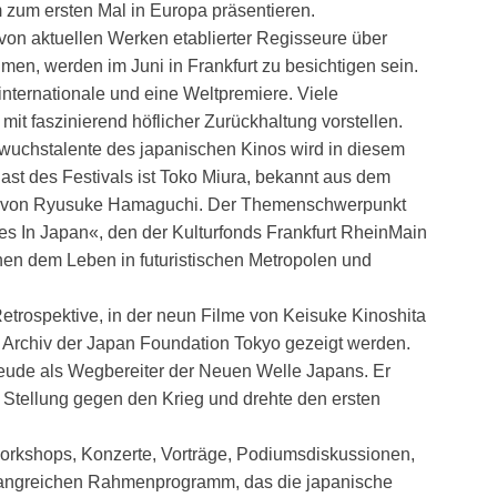
 zum ersten Mal in Europa präsentieren.
von aktuellen Werken etablierter Regisseure über
en, werden im Juni in Frankfurt zu besichtigen sein.
internationale und eine Weltpremiere. Viele
t faszinierend höflicher Zurückhaltung vorstellen.
wuchstalente des japanischen Kinos wird in diesem
gast des Festivals ist Toko Miura, bekannt aus dem
) von Ryusuke Hamaguchi. Der Themenschwerpunkt
es In Japan«, den der Kulturfonds Frankfurt RheinMain
chen dem Leben in futuristischen Metropolen und
etrospektive, in der neun Filme von Keisuke Kinoshita
rchiv der Japan Foundation Tokyo gezeigt werden.
freude als Wegbereiter der Neuen Welle Japans. Er
 Stellung gegen den Krieg und drehte den ersten
Workshops, Konzerte, Vorträge, Podiumsdiskussionen,
fangreichen Rahmenprogramm, das die japanische