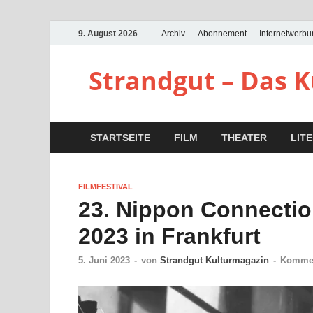
9. August 2026
Archiv
Abonnement
Internetwerb
Strandgut – Das 
STARTSEITE
FILM
THEATER
LIT
FILMFESTIVAL
23. Nippon Connection 
2023 in Frankfurt
5. Juni 2023
-
von
Strandgut Kulturmagazin
-
Kommen