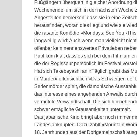
Fußgängern überquert in gleicher Anordnung di
Wochenende, um sich in der nächsten Woche zu 
Angestellten bemerken, dass sie in eine Zeitschl
herausfinden, woran dies liegt und wie sie w
die rasante Komödie »Mondays: See You ›This W
langweilig wird: Auch wenn man vielleicht nich
offenbar kein nennenswertes Privatleben neben
Publikum klar, dass es sich bei dem Film um ein
die der Regisseur persönlich im Festival vorstel
Hat sich Takebayashi an »Täglich grüßt das Murm
in Murder« offensichtlich »Das Schweigen der L
Serienmörder spielt, die dämonische Ausstrahlu
das Interesse eines angehenden Anwalts durch 
vermutete Verwandtschaft. Die sich hinziehen
schwer erträgliche Grausamkeiten untermalt.
Das japanische Kino bringt aber noch immer med
Landes anknüpfen. Dazu zählt »Mountain Woman
18. Jahrhundert aus der Dorfgemeinschaft aus