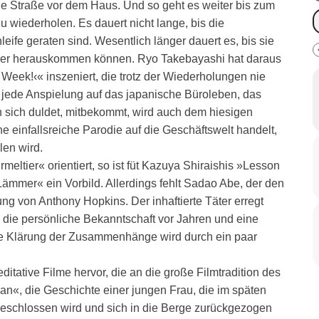
e Straße vor dem Haus. Und so geht es weiter bis zum
wiederholen. Es dauert nicht lange, bis die
eife geraten sind. Wesentlich länger dauert es, bis sie
ieder herauskommen können. Ryo Takebayashi hat daraus
eek!‹« inszeniert, die trotz der Wiederholungen nie
t jede Anspielung auf das japanische Büroleben, das
 sich duldet, mitbekommt, wird auch dem hiesigen
e einfallsreiche Parodie auf die Geschäftswelt handelt,
len wird.
eltier« orientiert, so ist füt Kazuya Shiraishis »Lesson
ämmer« ein Vorbild. Allerdings fehlt Sadao Abe, der den
ng von Anthony Hopkins. Der inhaftierte Täter erregt
die persönliche Bekanntschaft vor Jahren und eine
de Klärung der Zusammenhänge wird durch ein paar
itative Filme hervor, die an die große Filmtradition des
«, die Geschichte einer jungen Frau, die im späten
geschlossen wird und sich in die Berge zurückgezogen