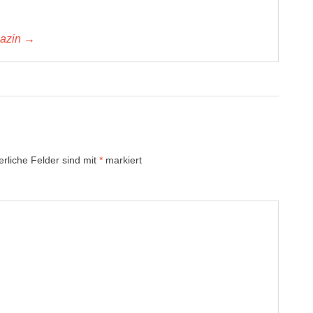
gazin →
erliche Felder sind mit
*
markiert