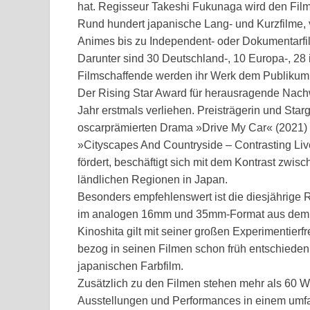
hat. Regisseur Takeshi Fukunaga wird den Film
Rund hundert japanische Lang- und Kurzfilme, 
Animes bis zu Independent- oder Dokumentarfilm
Darunter sind 30 Deutschland-, 10 Europa-, 28 
Filmschaffende werden ihr Werk dem Publikum mi
Der Rising Star Award für herausragende Nach
Jahr erstmals verliehen. Preisträgerin und Star
oscarprämierten Drama »Drive My Car« (2021
»Cityscapes And Countryside – Contrasting Liv
fördert, beschäftigt sich mit dem Kontrast zwis
ländlichen Regionen in Japan.
Besonders empfehlenswert ist die diesjährige R
im analogen 16mm und 35mm-Format aus dem A
Kinoshita gilt mit seiner großen Experimentier
bezog in seinen Filmen schon früh entschieden
japanischen Farbfilm.
Zusätzlich zu den Filmen stehen mehr als 60 
Ausstellungen und Performances in einem um