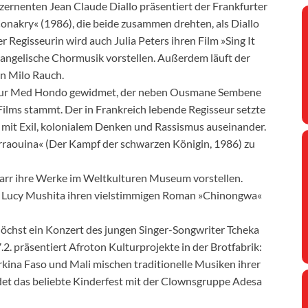
ernenten Jean Claude Diallo präsentiert der Frankfurter
nakry« (1986), die beide zusammen drehten, als Diallo
 Regisseurin wird auch Julia Peters ihren Film »Sing It
vangelische Chormusik vorstellen. Außerdem läuft der
n Milo Rauch.
seur Med Hondo gewidmet, der neben Ousmane Sembene
ilms stammt. Der in Frankreich lebende Regisseur setzte
v mit Exil, kolonialem Denken und Rassismus auseinander.
raouina« (Der Kampf der schwarzen Königin, 1986) zu
arr ihre Werke im Weltkulturen Museum vorstellen.
«, Lucy Mushita ihren vielstimmigen Roman »Chinongwa«
öchst ein Konzert des jungen Singer-Songwriter Tcheka
. präsentiert Afroton Kulturprojekte in der Brotfabrik:
ina Faso und Mali mischen traditionelle Musiken ihrer
det das beliebte Kinderfest mit der Clownsgruppe Adesa