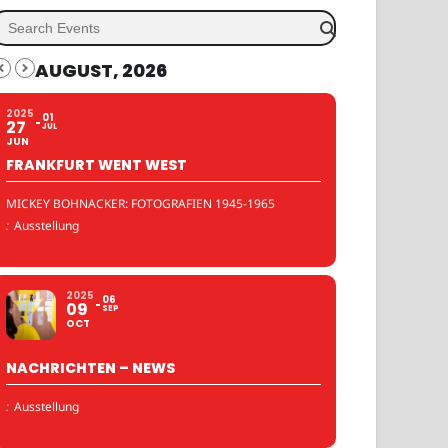
AUGUST, 2026
2025
01
27
JUL
JUN
FRANKFURT WENT WEST
MICKEY BOHNACKER: FOTOGRAFIEN 1945-1965
:
Ausstellung
2025
06
09
SEP
OCT
NACHRICHTEN – NEWS
:
Ausstellung