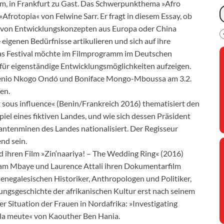
, in Frankfurt zu Gast. Das Schwerpunkthema »Afro
»Afrotopia« von Felwine Sarr. Er fragt in diesem Essay, ob
che von Entwicklungskonzepten aus Europa oder China
 eigenen Bedürfnisse artikulieren und sich auf ihre
 Das Festival möchte im Filmprogramm im Deutschen
ür eigenständige Entwicklungsmöglichkeiten aufzeigen.
ugenio Nkogo Ondó und Boniface Mongo-Mboussa am 3.2.
en.
nt sous influence« (Benin/Frankreich 2016) thematisiert den
iel eines fiktiven Landes, und wie sich dessen Präsident
antenminen des Landes nationalisiert. Der Regisseur
nd sein.
d ihren Film »Zin‘naariya! – The Wedding Ring« (2016)
iam Mbaye und Laurence Attali ihren Dokumentarfilm
enegalesischen Historiker, Anthropologen und Politiker,
gsgeschichte der afrikanischen Kultur erst nach seinem
 Situation der Frauen in Nordafrika: »Investigating
 la meute« von Kaouther Ben Hania.