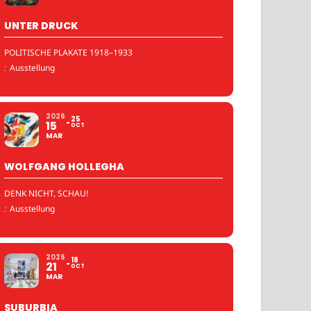
UNTER DRUCK
POLITISCHE PLAKATE 1918–1933
:
Ausstellung
2026
25
15
OCT
MAR
WOLFGANG HOLLEGHA
DENK NICHT, SCHAU!
:
Ausstellung
2026
18
21
OCT
MAR
SUBURBIA