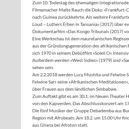
Zum 10. Todestag des ehemaligen Integrationsdez
Filmemacher Malte Rauch die Doku »Frankfurt-Co
nach Guinea zurückkehrte. Als weitere Frankfurter
Loud – Luthers Erben in Tansania« (2017) über e
Dokumentarfilm »Das Kongo Tribunal« (2017) vo
Eine Werkschau ist dem mauretanischen Regis
aus der Gründungsgeneration des afrikanischen F
sich 1970 in seinem Debütfilm »Soleil O« intensi
Außerdem werden »West Indies« (1979) und »Sar
sehen sein.
Am 2.2.2018 werden Lucy Mushita und Felwine S
Felwine Sarr seine »Afrikanischen Meditationen
über Frauen aus dem ländlichen Simbabwe.
Zum Auftakt gibt es am 30.1. im Neuen Theater H
von den Kapverden. Das Abschlusskonzert am 17.2
Die fünf Musiker der Gruppe Debademba aus Burk
Region mit Afrobeats. Am 18.2. um 15.00 Uhr fin
aus Ghana bei Afroton statt.