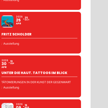
2026
25
25
OCT
APR
FRITZ SCHOLDER
:
Ausstellung
2026
13
30
SEP
APR
UNTER DIE HAUT. TATTOOS IM BLICK
TÄTOWIERUNGEN IN DER KUNST DER GEGENWART
:
Ausstellung
2026
16
09
AUG