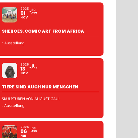
2025
30
01
AUG
NOV
SHEROES. COMIC ART FROM AFRICA
:
Ausstellung
2025
11
13
OCT
NOV
TIERE SIND AUCH NUR MENSCHEN
SKULPTUREN VON AUGUST GAUL
:
Ausstellung
2026
09
06
AUG
FEB