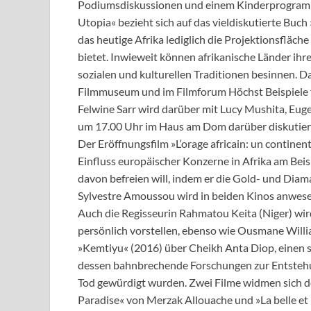
Podiumsdiskussionen und einem Kinderprogramm
Utopia« bezieht sich auf das vieldiskutierte Buch 
das heutige Afrika lediglich die Projektionsflä
bietet. Inwieweit können afrikanische Länder ihre
sozialen und kulturellen Traditionen besinnen.
Filmmuseum und im Filmforum Höchst Beispiele f
Felwine Sarr wird darüber mit Lucy Mushita, E
um 17.00 Uhr im Haus am Dom darüber diskutier
Der Eröffnungsfilm »L‘orage africain: un contine
Einfluss europäischer Konzerne in Afrika am Beisp
davon befreien will, indem er die Gold- und Diam
Sylvestre Amoussou wird in beiden Kinos anwese
Auch die Regisseurin Rahmatou Keita (Niger) wir
persönlich vorstellen, ebenso wie Ousmane Will
»Kemtiyu« (2016) über Cheikh Anta Diop, einen s
dessen bahnbrechende Forschungen zur Entstehun
Tod gewürdigt wurden. Zwei Filme widmen sich der
Paradise« von Merzak Allouache und »La belle et