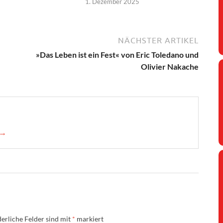
1. Dezember 2025
NÄCHSTER ARTIKEL
»Das Leben ist ein Fest« von Eric Toledano und
Olivier Nakache
 →
erliche Felder sind mit
*
markiert