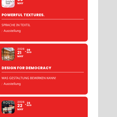
MAY
POWERFUL TEXTURES.
SPRACHE IN TEXTIL
:
Ausstellung
2026
09
21
AUG
MAY
DESIGN FOR DEMOCRACY
WAS GESTALTUNG BEWIRKEN KANN!
:
Ausstellung
2026
26
22
AUG
MAY