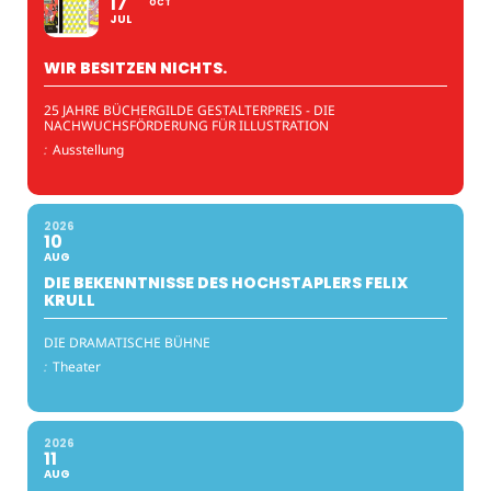
17
OCT
JUL
WIR BESITZEN NICHTS.
25 JAHRE BÜCHERGILDE GESTALTERPREIS - DIE
NACHWUCHSFÖRDERUNG FÜR ILLUSTRATION
:
Ausstellung
2026
10
AUG
DIE BEKENNTNISSE DES HOCHSTAPLERS FELIX
KRULL
DIE DRAMATISCHE BÜHNE
:
Theater
2026
11
AUG