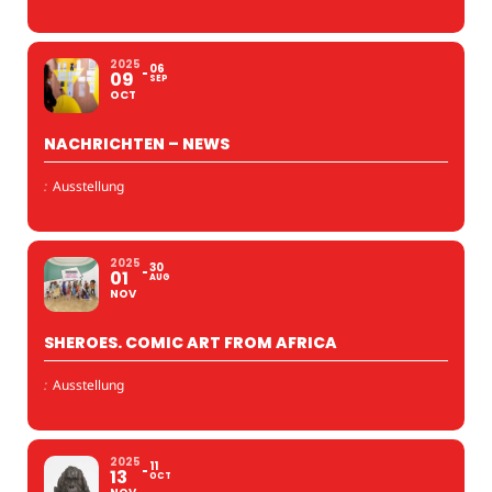
2025
06
09
SEP
OCT
NACHRICHTEN – NEWS
:
Ausstellung
2025
30
01
AUG
NOV
SHEROES. COMIC ART FROM AFRICA
:
Ausstellung
2025
11
13
OCT