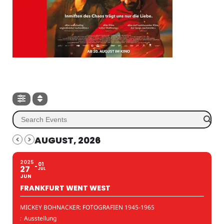
AUGUST, 2026
2025
01
27
JUL
JUN
FRANKFURT WENT WEST
MICKEY BOHNACKER: FOTOGRAFIEN 1945-1965
:
Ausstellung