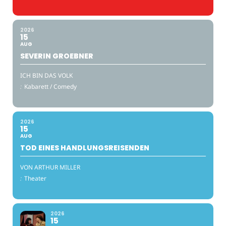
2026
15
AUG
SEVERIN GROEBNER
ICH BIN DAS VOLK
:
Kabarett / Comedy
2026
15
AUG
TOD EINES HANDLUNGSREISENDEN
VON ARTHUR MILLER
:
Theater
2026
15