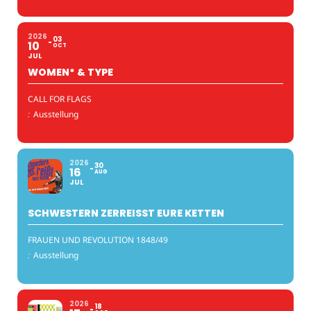
2026
03
10
OCT
JUL
WOMEN* & TYPE
CALL FOR FLAGS
:
Ausstellung
2026
30
16
AUG
JUL
SCHWESTERN ZERREISST EURE KETTEN
FRAUEN UND REVOLUTION 1848/49
:
Ausstellung
2026
18