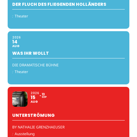
DER FLUCH DES FLIEGENDEN HOLLÄNDERS
:
Theater
2026
14
AUG
WAS IHR WOLLT
DIE DRAMATISCHE BÜHNE
:
Theater
2026
13
15
SEP
AUG
UNTERSTRÖMUNG
BY NATHALIE GRENZHAEUSER
:
Ausstellung