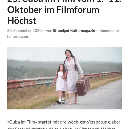
Oktober im Filmforum
Höchst
30. September 2020
-
von
Strandgut Kulturmagazin
-
Kommentar
hinterlassen
»Cuba im Film« startet mit dreiwöchiger Verspätung, aber
das Festival startet, wie gewohnt, im Filmforum Höchst.