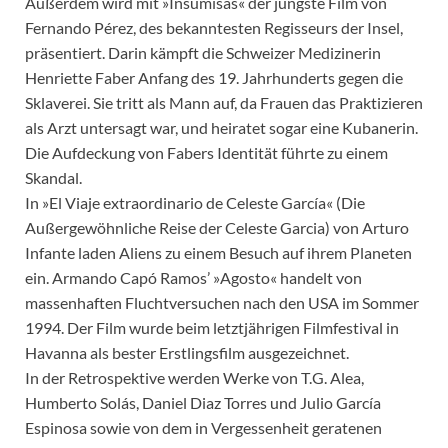
Außerdem wird mit »Insumisas« der jüngste Film von
Fernando Pérez, des bekanntesten Regisseurs der Insel,
präsentiert. Darin kämpft die Schweizer Medizinerin
Henriette Faber Anfang des 19. Jahrhunderts gegen die
Sklaverei. Sie tritt als Mann auf, da Frauen das Praktizieren
als Arzt untersagt war, und heiratet sogar eine Kubanerin.
Die Aufdeckung von Fabers Identität führte zu einem
Skandal.
In »El Viaje extraordinario de Celeste García« (Die
Außergewöhnliche Reise der Celeste Garcia) von Arturo
Infante laden Aliens zu einem Besuch auf ihrem Planeten
ein. Armando Capó Ramos’ »Agosto« handelt von
massenhaften Fluchtversuchen nach den USA im Sommer
1994. Der Film wurde beim letztjährigen Filmfestival in
Havanna als bester Erstlingsfilm ausgezeichnet.
In der Retrospektive werden Werke von T.G. Alea,
Humberto Solás, Daniel Diaz Torres und Julio García
Espinosa sowie von dem in Vergessenheit geratenen