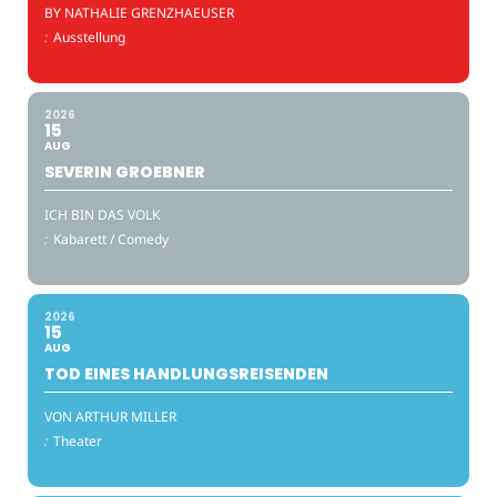
BY NATHALIE GRENZHAEUSER
:
Ausstellung
2026
15
AUG
SEVERIN GROEBNER
ICH BIN DAS VOLK
:
Kabarett / Comedy
2026
15
AUG
TOD EINES HANDLUNGSREISENDEN
VON ARTHUR MILLER
:
Theater