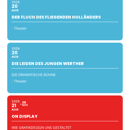
2026
20
AUG
DER FLUCH DES FLIEGENDEN HOLLÄNDERS
:
Theater
2026
20
AUG
DIE LEIDEN DES JUNGEN WERTHER
DIE DRAMATISCHE BÜHNE
:
Theater
2026
08
21
NOV
AUG
ON DISPLAY
WIE GRAFIKDESIGN UNS GESTALTET