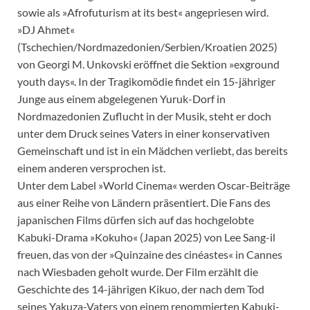
sowie als »Afrofuturism at its best« angepriesen wird.
»DJ Ahmet«
(Tschechien/Nordmazedonien/Serbien/Kroatien 2025)
von Georgi M. Unkovski eröffnet die Sektion »exground
youth days«. In der Tragikomödie findet ein 15-jähriger
Junge aus einem abgelegenen Yuruk-Dorf in
Nordmazedonien Zuflucht in der Musik, steht er doch
unter dem Druck seines Vaters in einer konservativen
Gemeinschaft und ist in ein Mädchen verliebt, das bereits
einem anderen versprochen ist.
Unter dem Label »World Cinema« werden Oscar-Beiträge
aus einer Reihe von Ländern präsentiert. Die Fans des
japanischen Films dürfen sich auf das hochgelobte
Kabuki-Drama »Kokuho« (Japan 2025) von Lee Sang-il
freuen, das von der »Quinzaine des cinéastes« in Cannes
nach Wiesbaden geholt wurde. Der Film erzählt die
Geschichte des 14-jährigen Kikuo, der nach dem Tod
seines Yakuza-Vaters von einem renommierten Kabuki-