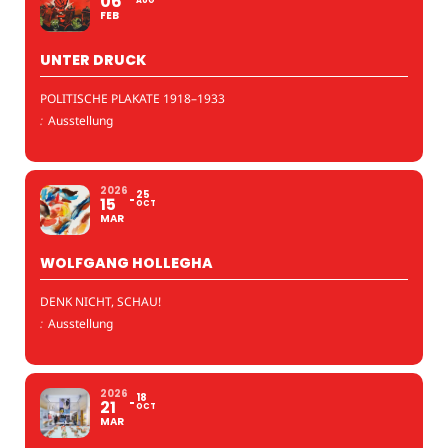
06
AUG
FEB
UNTER DRUCK
POLITISCHE PLAKATE 1918–1933
:
Ausstellung
2026
25
15
OCT
MAR
WOLFGANG HOLLEGHA
DENK NICHT, SCHAU!
:
Ausstellung
2026
18
21
OCT
MAR