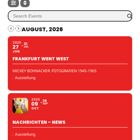
AUGUST, 2026
2025
01
27
JUL
JUN
FRANKFURT WENT WEST
MICKEY BOHNACKER: FOTOGRAFIEN 1945-1965
:
Ausstellung
2025
06
09
SEP
OCT
NACHRICHTEN – NEWS
:
Ausstellung