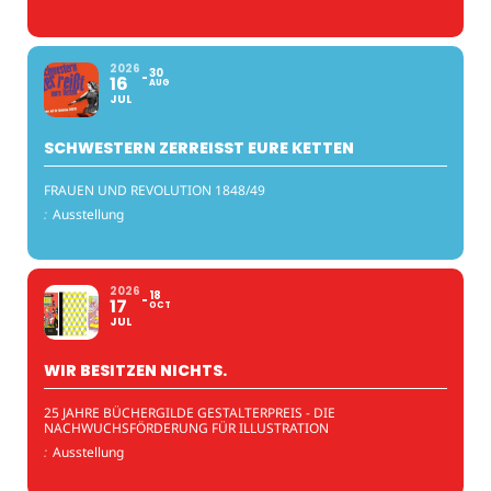
2026
30
16
AUG
JUL
SCHWESTERN ZERREISST EURE KETTEN
FRAUEN UND REVOLUTION 1848/49
:
Ausstellung
2026
18
17
OCT
JUL
WIR BESITZEN NICHTS.
25 JAHRE BÜCHERGILDE GESTALTERPREIS - DIE
NACHWUCHSFÖRDERUNG FÜR ILLUSTRATION
:
Ausstellung