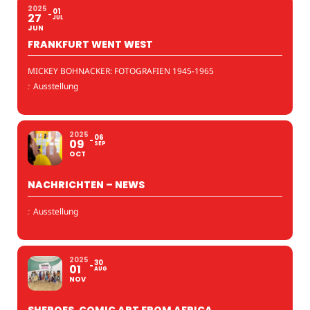
2025
01
27
JUL
JUN
FRANKFURT WENT WEST
MICKEY BOHNACKER: FOTOGRAFIEN 1945-1965
:
Ausstellung
2025
06
09
SEP
OCT
NACHRICHTEN – NEWS
:
Ausstellung
2025
30
01
AUG
NOV
SHEROES. COMIC ART FROM AFRICA