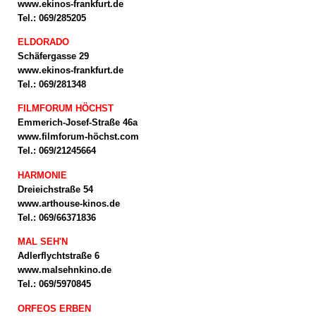
www.ekinos-frankfurt.de
Tel.: 069/285205
ELDORADO
Schäfergasse 29
www.ekinos-frankfurt.de
Tel.: 069/281348
FILMFORUM HÖCHST
Emmerich-Josef-Straße 46a
www.filmforum-höchst.com
Tel.: 069/21245664
HARMONIE
Dreieichstraße 54
www.arthouse-kinos.de
Tel.: 069/66371836
MAL SEH'N
Adlerflychtstraße 6
www.malsehnkino.de
Tel.: 069/5970845
ORFEOS ERBEN