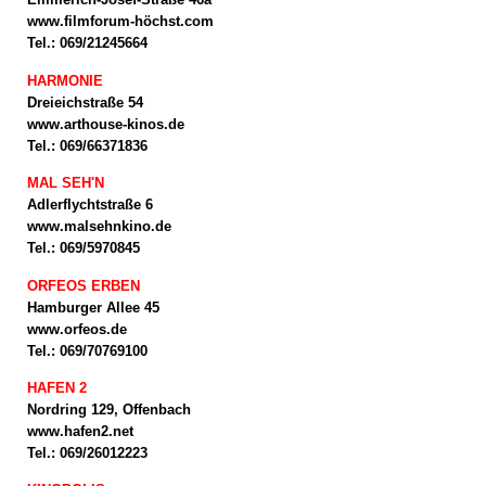
www.filmforum-höchst.com
Tel.: 069/21245664
HARMONIE
Dreieichstraße 54
www.arthouse-kinos.de
Tel.: 069/66371836
MAL SEH'N
Adlerflychtstraße 6
www.malsehnkino.de
Tel.: 069/5970845
ORFEOS ERBEN
Hamburger Allee 45
www.orfeos.de
Tel.: 069/70769100
HAFEN 2
Nordring 129, Offenbach
www.hafen2.net
Tel.: 069/26012223