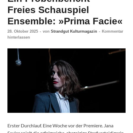
Freies Schauspiel
Ensemble: »Prima Facie«
28. Oktober 2025
-
von
Strandgut Kulturmagazin
-
Kommentar
hinterlassen
Erster Durchlauf. Eine Woche vor der Premiere. Jana
Saxler spielt die erfolgreiche, ehrgeizige Strafverteidigerin