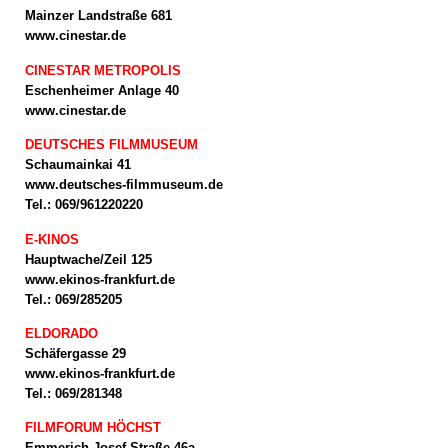
Mainzer Landstraße 681
www.cinestar.de
CINESTAR METROPOLIS
Eschenheimer Anlage 40
www.cinestar.de
DEUTSCHES FILMMUSEUM
Schaumainkai 41
www.deutsches-filmmuseum.de
Tel.: 069/961220220
E-KINOS
Hauptwache/Zeil 125
www.ekinos-frankfurt.de
Tel.: 069/285205
ELDORADO
Schäfergasse 29
www.ekinos-frankfurt.de
Tel.: 069/281348
FILMFORUM HÖCHST
Emmerich-Josef-Straße 46a