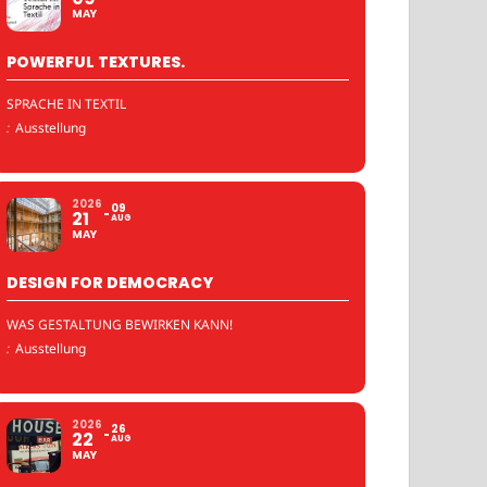
MAY
POWERFUL TEXTURES.
SPRACHE IN TEXTIL
:
Ausstellung
2026
09
21
AUG
MAY
DESIGN FOR DEMOCRACY
WAS GESTALTUNG BEWIRKEN KANN!
:
Ausstellung
2026
26
22
AUG
MAY