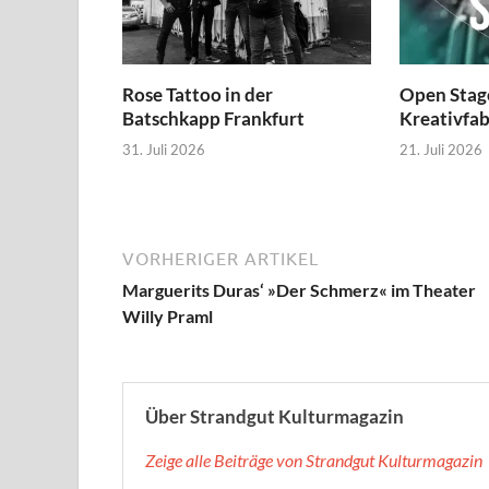
Rose Tattoo in der
Open Stage
Batschkapp Frankfurt
Kreativfa
31. Juli 2026
21. Juli 2026
VORHERIGER ARTIKEL
Marguerits Duras‘ »Der Schmerz« im Theater
Willy Praml
Über Strandgut Kulturmagazin
Zeige alle Beiträge von Strandgut Kulturmagazin