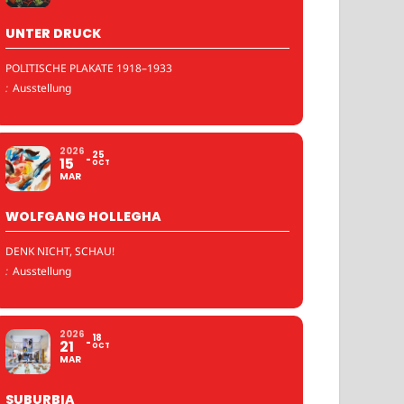
UNTER DRUCK
POLITISCHE PLAKATE 1918–1933
:
Ausstellung
2026
25
15
OCT
MAR
WOLFGANG HOLLEGHA
DENK NICHT, SCHAU!
:
Ausstellung
2026
18
21
OCT
MAR
SUBURBIA