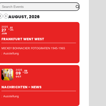
AUGUST, 2026
2025
01
27
JUL
JUN
FRANKFURT WENT WEST
MICKEY BOHNACKER: FOTOGRAFIEN 1945-1965
:
Ausstellung
2025
06
09
SEP
OCT
NACHRICHTEN – NEWS
:
Ausstellung