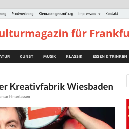
bung
Printwerbung
Kleinanzeigenauftrag
Impressum
Kontakt
Kulturmagazin für Frankf
RATUR
KUNST
MUSIK
KLASSIK
ESSEN & TRINKEN
der Kreativfabrik Wiesbaden
tar hinterlassen