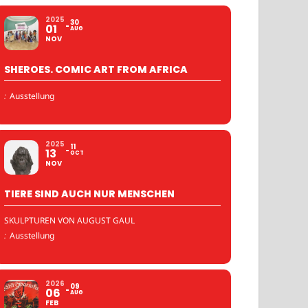
2025
30
01
AUG
NOV
SHEROES. COMIC ART FROM AFRICA
:
Ausstellung
2025
11
13
OCT
NOV
TIERE SIND AUCH NUR MENSCHEN
SKULPTUREN VON AUGUST GAUL
:
Ausstellung
2026
09
06
AUG
FEB