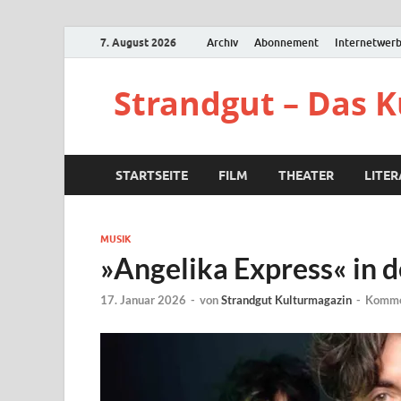
7. August 2026
Archiv
Abonnement
Internetwer
Strandgut – Das 
STARTSEITE
FILM
THEATER
LITE
MUSIK
»Angelika Express« in 
17. Januar 2026
-
von
Strandgut Kulturmagazin
-
Kommen