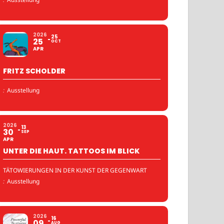
2026
25
25
OCT
APR
FRITZ SCHOLDER
:
Ausstellung
2026
13
30
SEP
APR
UNTER DIE HAUT. TATTOOS IM BLICK
TÄTOWIERUNGEN IN DER KUNST DER GEGENWART
:
Ausstellung
2026
16
09
AUG