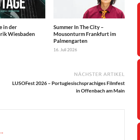
 in der
Summer In The City –
brik Wiesbaden
Mousonturm Frankfurt im
Palmengarten
16. Juli 2026
NÄCHSTER ARTIKEL
LUSOFest 2026 – Portugiesischsprachiges Filmfest
in Offenbach am Main
 →