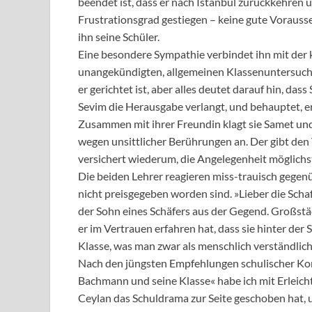
beendet ist, dass er nach Istanbul zurückkehren un
Frustrationsgrad gestiegen – keine gute Voraus
ihn seine Schüler.
Eine besondere Sympathie verbindet ihn mit der kl
unangekündigten, allgemeinen Klassenuntersuchun
er gerichtet ist, aber alles deutet darauf hin, dass
Sevim die Herausgabe verlangt, und behauptet, er
Zusammen mit ihrer Freundin klagt sie Samet u
wegen unsittlicher Berührungen an. Der gibt den 
versichert wiederum, die Angelegenheit möglichst 
Die beiden Lehrer reagieren miss-trauisch gegen
nicht preisgegeben worden sind. »Lieber die Schaf
der Sohn eines Schäfers aus der Gegend. Großstäd
er im Vertrauen erfahren hat, dass sie hinter der 
Klasse, was man zwar als menschlich verständlic
Nach den jüngsten Empfehlungen schulischer Konze
Bachmann und seine Klasse« habe ich mit Erleich
Ceylan das Schuldrama zur Seite geschoben hat, 