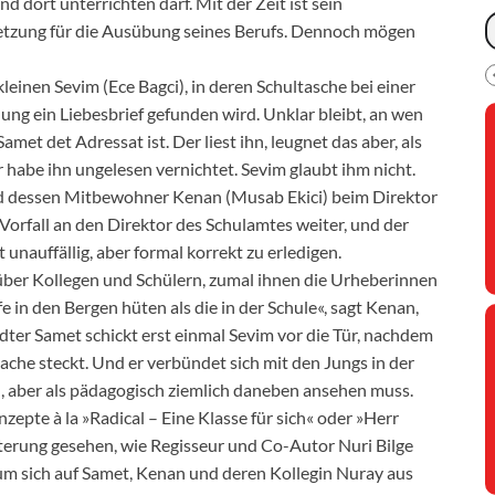
d dort unterrichten darf. Mit der Zeit ist sein
setzung für die Ausübung seines Berufs. Dennoch mögen
einen Sevim (Ece Bagci), in deren Schultasche bei einer
g ein Liebesbrief gefunden wird. Unklar bleibt, an wen
 Samet det Adressat ist. Der liest ihn, leugnet das aber, als
 habe ihn ungelesen vernichtet. Sevim glaubt ihm nicht.
nd dessen Mitbewohner Kenan (Musab Ekici) beim Direktor
Vorfall an den Direktor des Schulamtes weiter, und der
unauffällig, aber formal korrekt zu erledigen.
über Kollegen und Schülern, zumal ihnen die Urheberinnen
e in den Bergen hüten als die in der Schule«, sagt Kenan,
ter Samet schickt erst einmal Sevim vor die Tür, nachdem
Sache steckt. Und er verbündet sich mit den Jungs in der
h, aber als pädagogisch ziemlich daneben ansehen muss.
pte à la »Radical – Eine Klasse für sich« oder »Herr
terung gesehen, wie Regisseur und Co-Autor Nuri Bilge
um sich auf Samet, Kenan und deren Kollegin Nuray aus