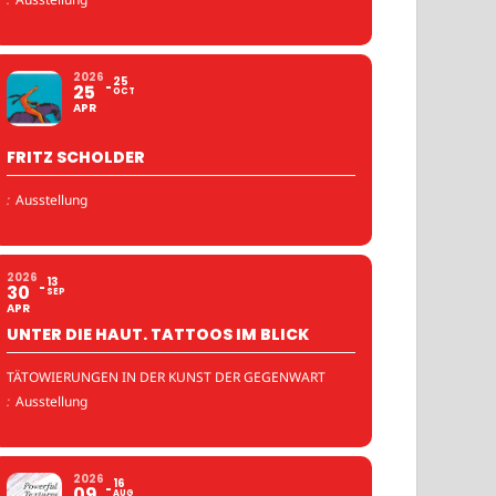
2026
25
25
OCT
APR
FRITZ SCHOLDER
:
Ausstellung
2026
13
30
SEP
APR
UNTER DIE HAUT. TATTOOS IM BLICK
TÄTOWIERUNGEN IN DER KUNST DER GEGENWART
:
Ausstellung
2026
16
09
AUG