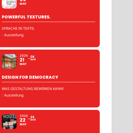
MAY
POWERFUL TEXTURES.
SPRACHE IN TEXTIL
:
Ausstellung
2026
09
21
AUG
MAY
DESIGN FOR DEMOCRACY
WAS GESTALTUNG BEWIRKEN KANN!
:
Ausstellung
2026
26
22
AUG
MAY