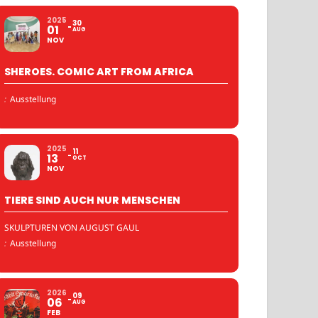
2025
30
01
AUG
NOV
SHEROES. COMIC ART FROM AFRICA
:
Ausstellung
2025
11
13
OCT
NOV
TIERE SIND AUCH NUR MENSCHEN
SKULPTUREN VON AUGUST GAUL
:
Ausstellung
2026
09
06
AUG
FEB