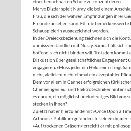
einer benachbarten Schule zu konzentrieren.
Merve Dizdar spielt Nuray, die bei einem Anschlag
Frau, die sich der wahren Empfindungen ihrer Gesp
Freunde ansehen kann. Für die bemerkenswerte Lei
Schauspielerin ausgezeichnet worden.
In der Dreiecksbeziehung zeichnen sich die Kont
unmissverständlich mit Nuray. Samet hält sich zur
hoffend, sich nicht binden will. Trotzdem kommt 
Diskussion über gesellschaftliches Engagement un
engagieren. »Muss jeder ein Held sein?« fragt Sam
nicht, vielleicht nicht einmal ein akzeptabler Päd
Dem vor allem in Cannes erfolgreichen türkische
Chemieingenieur und Elektrotechniker hinter sich
es darum, ein möglichst uneindeutiges Bild von 
stecken in ihnen?
Zuletzt hat er hierzulande mit »Once Upon a Tim
Arthouse-Publikum gefunden. In seinem immer in
»Auf trockenen Gräsern« erreicht er mit philos