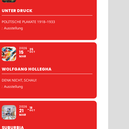
UNTER DRUCK
POLITISCHE PLAKATE 1918–1933
:
Ausstellung
2026
25
15
OCT
MAR
WOLFGANG HOLLEGHA
DENK NICHT, SCHAU!
:
Ausstellung
2026
18
21
OCT
MAR
SUBURBIA