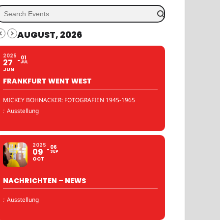
AUGUST, 2026
2025
01
27
JUL
JUN
FRANKFURT WENT WEST
MICKEY BOHNACKER: FOTOGRAFIEN 1945-1965
:
Ausstellung
2025
06
09
SEP
OCT
NACHRICHTEN – NEWS
:
Ausstellung