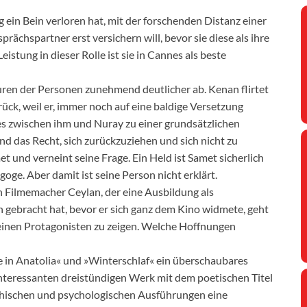
 ein Bein verloren hat, mit der forschenden Distanz einer
rächspartner erst versichern will, bevor sie diese als ihre
stung in dieser Rolle ist sie in Cannes als beste
uren der Personen zunehmend deutlicher ab. Kenan flirtet
ück, weil er, immer noch auf eine baldige Versetzung
es zwischen ihm und Nuray zu einer grundsätzlichen
d das Recht, sich zurückzuziehen und sich nicht zu
et und verneint seine Frage. Ein Held ist Samet sicherlich
agoge. Aber damit ist seine Person nicht erklärt.
n Filmemacher Ceylan, der eine Ausbildung als
 gebracht hat, bevor er sich ganz dem Kino widmete, geht
seinen Protagonisten zu zeigen. Welche Hoffnungen
e in Anatolia« und »Winterschlaf« ein überschaubares
teressanten dreistündigen Werk mit dem poetischen Titel
ophischen und psychologischen Ausführungen eine