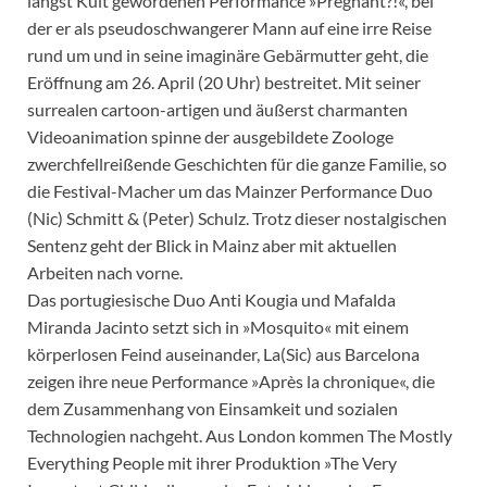
längst Kult gewordenen Performance »Pregnant?!«, bei
der er als pseudoschwangerer Mann auf eine irre Reise
rund um und in seine imaginäre Gebärmutter geht, die
Eröffnung am 26. April (20 Uhr) bestreitet. Mit seiner
surrealen cartoon-artigen und äußerst charmanten
Videoanimation spinne der ausgebildete Zoologe
zwerchfellreißende Geschichten für die ganze Familie, so
die Festival-Macher um das Mainzer Performance Duo
(Nic) Schmitt & (Peter) Schulz. Trotz dieser nostalgischen
Sentenz geht der Blick in Mainz aber mit aktuellen
Arbeiten nach vorne.
Das portugiesische Duo Anti Kougia und Mafalda
Miranda Jacinto setzt sich in »Mosquito« mit einem
körperlosen Feind auseinander, La(Sic) aus Barcelona
zeigen ihre neue Performance »Après la chronique«, die
dem Zusammenhang von Einsamkeit und sozialen
Technologien nachgeht. Aus London kommen The Mostly
Everything People mit ihrer Produktion »The Very