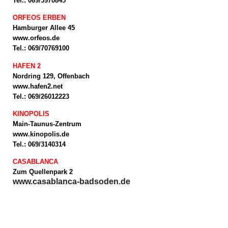
Tel.: 069/5970845
ORFEOS ERBEN
Hamburger Allee 45
www.orfeos.de
Tel.: 069/70769100
HAFEN 2
Nordring 129, Offenbach
www.hafen2.net
Tel.: 069/26012223
KINOPOLIS
Main-Taunus-Zentrum
www.kinopolis.de
Tel.: 069/3140314
CASABLANCA
Zum Quellenpark 2
www.casablanca-badsoden.de