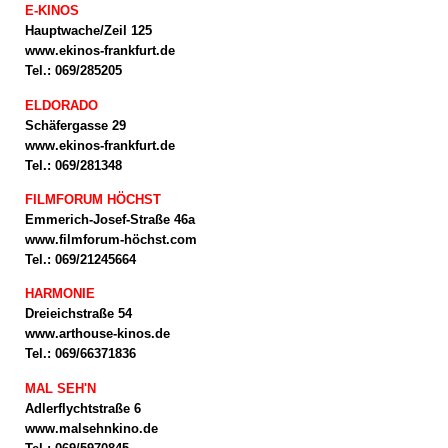
E-KINOS
Hauptwache/Zeil 125
www.ekinos-frankfurt.de
Tel.: 069/285205
ELDORADO
Schäfergasse 29
www.ekinos-frankfurt.de
Tel.: 069/281348
FILMFORUM HÖCHST
Emmerich-Josef-Straße 46a
www.filmforum-höchst.com
Tel.: 069/21245664
HARMONIE
Dreieichstraße 54
www.arthouse-kinos.de
Tel.: 069/66371836
MAL SEH'N
Adlerflychtstraße 6
www.malsehnkino.de