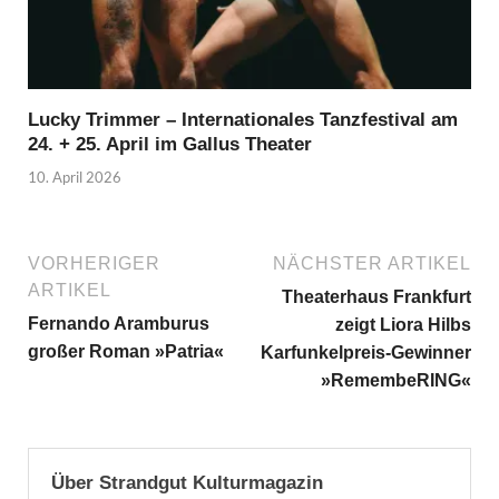
Lucky Trimmer – Internationales Tanzfestival am
24. + 25. April im Gallus Theater
10. April 2026
VORHERIGER
NÄCHSTER ARTIKEL
ARTIKEL
Theaterhaus Frankfurt
Fernando Aramburus
zeigt Liora Hilbs
großer Roman »Patria«
Karfunkelpreis-Gewinner
»RemembeRING«
Über Strandgut Kulturmagazin