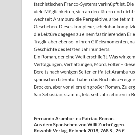
faschistischen Franco-Systems verknüpft ist. Die
viele Möglichkeiten, sich an den Tätern und nich
wechselt Aramburu die Perspektive, arbeitet mit
Geschehen. Dieses komplexe, scheinbar komplizier
die Lektüre dagegen zu einem faszinierenden Erle
Tragik, aber ebenso in ihren Glücksmomenten, n
Geschichte des letzten Jahrhunderts.
Ein Roman, der eine Welt erschließt. Was wir ge
Verfolgungen, Verhaftungen, Mord, Folter – diese
Bereits nach wenigen Seiten entfaltet Aramburus
spanischen Literatur haben das Buch als »Ereignis«
Brocken, aber vor allem ein großer Roman. Zu er
San Sebastian, stammt, lebt seit Jahrzehnten in Be
Fernando Aramburu: »Patria«. Roman.
Aus dem Spanischen von Willi Zurbrüggen.
Rowohlt Verlag, Reinbek 2018, 768 S., 25 €