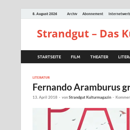
8. August 2026
Archiv
Abonnement
Internetwer
Strandgut – Das 
STARTSEITE
FILM
THEATER
LITE
LITERATUR
Fernando Aramburus gr
13. April 2018
-
von
Strandgut Kulturmagazin
-
Komment