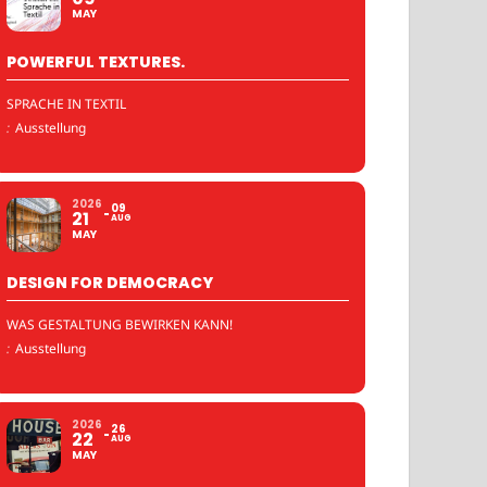
MAY
POWERFUL TEXTURES.
SPRACHE IN TEXTIL
:
Ausstellung
2026
09
21
AUG
MAY
DESIGN FOR DEMOCRACY
WAS GESTALTUNG BEWIRKEN KANN!
:
Ausstellung
2026
26
22
AUG
MAY