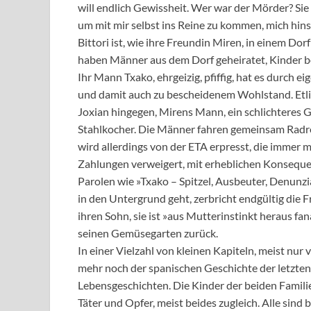
will endlich Gewissheit. Wer war der Mörder? Sie
um mit mir selbst ins Reine zu kommen, mich hins
Bittori ist, wie ihre Freundin Miren, in einem Do
haben Männer aus dem Dorf geheiratet, Kinder b
Ihr Mann Txako, ehrgeizig, pfiffig, hat es durch
und damit auch zu bescheidenem Wohlstand. Etli
Joxian hingegen, Mirens Mann, ein schlichteres Ge
Stahlkocher. Die Männer fahren gemeinsam Radr
wird allerdings von der ETA erpresst, die immer m
Zahlungen verweigert, mit erheblichen Konseque
Parolen wie »Txako – Spitzel, Ausbeuter, Denunzi
in den Untergrund geht, zerbricht endgültig die 
ihren Sohn, sie ist »aus Mutterinstinkt heraus fa
seinen Gemüsegarten zurück.
In einer Vielzahl von kleinen Kapiteln, meist nur v
mehr noch der spanischen Geschichte der letzten 
Lebensgeschichten. Die Kinder der beiden Famili
Täter und Opfer, meist beides zugleich. Alle sind 