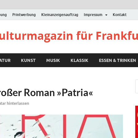
bung
Printwerbung
Kleinanzeigenauftrag
Impressum
Kontakt
Kulturmagazin für Frankf
RATUR
KUNST
MUSIK
KLASSIK
ESSEN & TRINKEN
oßer Roman »Patria«
ar hinterlassen