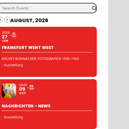
AUGUST, 2026
2025
01
27
JUL
JUN
FRANKFURT WENT WEST
MICKEY BOHNACKER: FOTOGRAFIEN 1945-1965
:
Ausstellung
2025
06
09
SEP
OCT
NACHRICHTEN – NEWS
:
Ausstellung