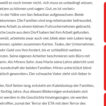
 weiß es noch immer nicht. »Ich muss es unbedingt wissen,
etzen zu können und sagen: Gut, es ist vorbei.«
rf in der Nähe von San Sebastian aufgewachsen. Beide
ekommen. Die Familien sind eng miteinander befreundet.
 eigene Arbeit zu einem kleinen Fuhrunternehmen gebracht,
che Leute aus dem Dorf haben bei ihm Arbeit gefunden.
müt, arbeitete zwar auch viel, blieb aber sein Leben lang
ennen, spielen zusammen Karten. Txako, der Unternehmer,
ehr Geld von ihm fordert, bis er schließlich weitere
nzen. Seine eigenen Arbeiter beschmieren sein Büro mit
ant«. Als Mirens Sohn Joxe Marie seine Lehre abbricht und
Freundschaft der beiden Familien. Miren unterstützt blind
natisch geworden«. Der schwache Vater zieht sich lieber in
ier, fünf Seiten lang, entsteht ein Kaleidoskop der Familien,
fünfzig Jahre. Aus diesem Bilderreigen entwickeln sich
en werden in die Geschichte hineingezogen, sie werden
betroffen, zumal der Terror der ETA mit dem Terror des