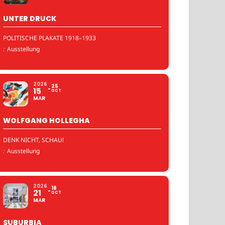
UNTER DRUCK
POLITISCHE PLAKATE 1918–1933
:
Ausstellung
2026
25
15
OCT
MAR
WOLFGANG HOLLEGHA
DENK NICHT, SCHAU!
:
Ausstellung
2026
18
21
OCT
MAR
SUBURBIA