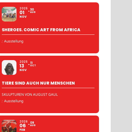
2025
30
01
AUG
NOV
SHEROES. COMIC ART FROM AFRICA
:
Ausstellung
2025
11
13
OCT
NOV
TIERE SIND AUCH NUR MENSCHEN
SKULPTUREN VON AUGUST GAUL
:
Ausstellung
2026
09
06
AUG
FEB