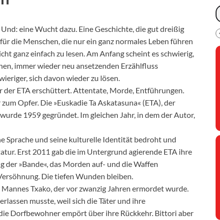
. Und: eine Wucht dazu. Eine Geschichte, die gut dreißig
 für die Menschen, die nur ein ganz normales Leben führen
Nicht ganz einfach zu lesen. Am Anfang scheint es schwierig,
nen, immer wieder neu ansetzenden Erzählfluss
ieriger, sich davon wieder zu lösen.
r der ETA erschüttert. Attentate, Morde, Entführungen.
zum Opfer. Die »Euskadie Ta Askatasuna« (ETA), der
wurde 1959 gegründet. Im gleichen Jahr, in dem der Autor,
e Sprache und seine kulturelle Identität bedroht und
tatur. Erst 2011 gab die im Untergrund agierende ETA ihre
g der »Bande«, das Morden auf- und die Waffen
Versöhnung. Die tiefen Wunden bleiben.
s Mannes Txako, der vor zwanzig Jahren ermordet wurde.
erlassen musste, weil sich die Täter und ihre
 die Dorfbewohner empört über ihre Rückkehr. Bittori aber