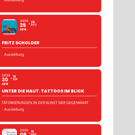
2026
25
25
OCT
APR
FRITZ SCHOLDER
:
Ausstellung
2026
13
30
SEP
APR
UNTER DIE HAUT. TATTOOS IM BLICK
TÄTOWIERUNGEN IN DER KUNST DER GEGENWART
:
Ausstellung
2026
16
09
AUG