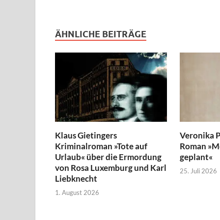
ÄHNLICHE BEITRÄGE
Klaus Gietingers
Veronika P
Kriminalroman »Tote auf
Roman »Me
Urlaub« über die Ermordung
geplant«
von Rosa Luxemburg und Karl
25. Juli 2026
Liebknecht
1. August 2026