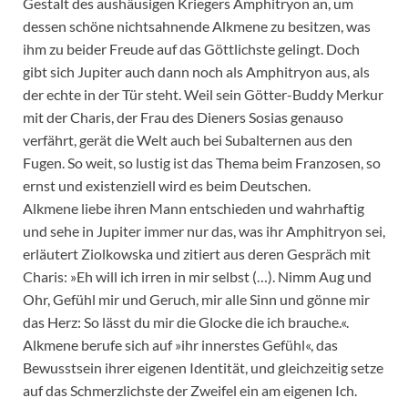
Gestalt des aushäusigen Kriegers Amphitryon an, um
dessen schöne nichtsahnende Alkmene zu besitzen, was
ihm zu beider Freude auf das Göttlichste gelingt. Doch
gibt sich Jupiter auch dann noch als Amphitryon aus, als
der echte in der Tür steht. Weil sein Götter-Buddy Merkur
mit der Charis, der Frau des Dieners Sosias genauso
verfährt, gerät die Welt auch bei Subalternen aus den
Fugen. So weit, so lustig ist das Thema beim Franzosen, so
ernst und existenziell wird es beim Deutschen.
Alkmene liebe ihren Mann entschieden und wahrhaftig
und sehe in Jupiter immer nur das, was ihr Amphitryon sei,
erläutert Ziolkowska und zitiert aus deren Gespräch mit
Charis: »Eh will ich irren in mir selbst (…). Nimm Aug und
Ohr, Gefühl mir und Geruch, mir alle Sinn und gönne mir
das Herz: So lässt du mir die Glocke die ich brauche.«.
Alkmene berufe sich auf »ihr innerstes Gefühl«, das
Bewusstsein ihrer eigenen Identität, und gleichzeitig setze
auf das Schmerzlichste der Zweifel ein am eigenen Ich.