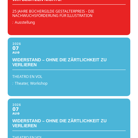
25 JAHRE BÜCHERGILDE GESTALTERPREIS - DIE
NACHWUCHSFÖRDERUNG FÜR ILLUSTRATION
:
Ausstellung
2026
07
AUG
WIDERSTAND – OHNE DIE ZÄRTLICHKEIT ZU
VERLIEREN
THEATRO EN VOL
:
Theater,
Workshop
2026
07
AUG
WIDERSTAND – OHNE DIE ZÄRTLICHKEIT ZU
VERLIEREN
THEATRO EN VOL