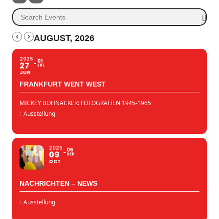
AUGUST, 2026
2025
01
27
JUL
JUN
FRANKFURT WENT WEST
MICKEY BOHNACKER: FOTOGRAFIEN 1945-1965
:
Ausstellung
2025
06
09
SEP
OCT
NACHRICHTEN – NEWS
:
Ausstellung