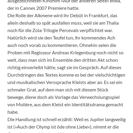
ausgezeichneten Kinofilm »Auf der anderen Seite« etwa,
der in Cannes 2007 Premiere hatte.
Die Rolle der Alkmene wird ihr Debüt in Frankfurt, das
allein deshalb so spät ausfallen muss, weil sie am Thalia
noch für die Zola-Trilogie Percevals verpflichtet war.
Natürlich wird sie den Teufel tun, ihr kommendes Ach
auch noch vorab zu kommentieren. Ohnehin seien die
Proben mit Regisseur Andreas Kriegenburg noch nicht so
weit, dass man sich im Ensemble den dritten Akt schon
richtig einverleibt hätte, sagt sie im Gespräch. Auf dieses
Durchdringen des Textes komme es bei der vielschichtigen
und musikalischen Verssprache Kleists aber an. Es sei ein
schmaler Grat, auf dem man sich mit diesem Stück
bewege, diene doch als Vorlage das Verwechslungsspiel
von Molière, aus dem Kleist ein Identitätsdrama gemacht
habe.
Die Handlung ist schnell erzählt: Weil es Jupiter langweilig
ist (»Auch der Olymp ist öde ohne Liebe«), nimmt er die