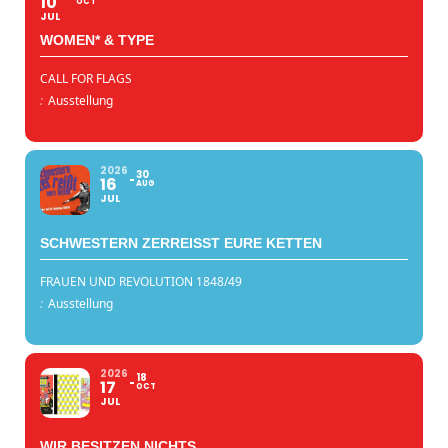
10
OCT
JUL
WOMEN* & TYPE
CALL FOR FLAGS
:
Ausstellung
2026
30
16
AUG
JUL
SCHWESTERN ZERREISST EURE KETTEN
FRAUEN UND REVOLUTION 1848/49
:
Ausstellung
2026
18
17
OCT
JUL
WIR BESITZEN NICHTS.