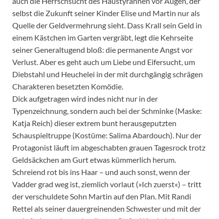
auch die Herrschsucht des Haustyrannen vor Augen, der
selbst die Zukunft seiner Kinder Elise und Martin nur als
Quelle der Geldvermehrung sieht. Dass Krall sein Geld in
einem Kästchen im Garten vergräbt, legt die Kehrseite
seiner Generaltugend bloß: die permanente Angst vor
Verlust. Aber es geht auch um Liebe und Eifersucht, um
Diebstahl und Heuchelei in der mit durchgängig schrägen
Charakteren besetzten Komödie.
Dick aufgetragen wird indes nicht nur in der
Typenzeichnung, sondern auch bei der Schminke (Maske:
Katja Reich) dieser extrem bunt herausgeputzten
Schauspieltruppe (Kostüme: Salima Abardouch). Nur der
Protagonist läuft im abgeschabten grauen Tagesrock trotz
Geldsäckchen am Gurt etwas kümmerlich herum.
Schreiend rot bis ins Haar – und auch sonst, wenn der
Vadder grad weg ist, ziemlich vorlaut (»Ich zuerst«) – tritt
der verschuldete Sohn Martin auf den Plan. Mit Randi
Rettel als seiner dauergreinenden Schwester und mit der