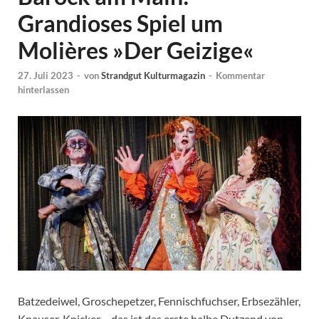
Grandioses Spiel um
Molières »Der Geizige«
27. Juli 2023
-
von
Strandgut Kulturmagazin
-
Kommentar
hinterlassen
Batzedeiwel, Groschepetzer, Fennischfuchser, Erbsezähler,
Knauser, Knicker – das ist das erste halbe Dutzend von