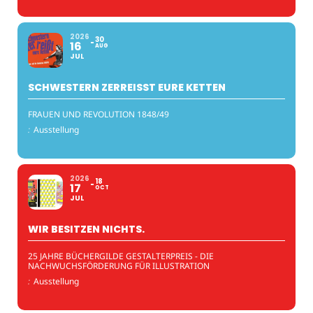
2026
30
16
AUG
JUL
SCHWESTERN ZERREISST EURE KETTEN
FRAUEN UND REVOLUTION 1848/49
:
Ausstellung
2026
18
17
OCT
JUL
WIR BESITZEN NICHTS.
25 JAHRE BÜCHERGILDE GESTALTERPREIS - DIE
NACHWUCHSFÖRDERUNG FÜR ILLUSTRATION
:
Ausstellung