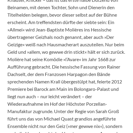
Beinamen, mit denen Tochter, Sohn und Dienerin den
Titelhelden belegen, bevor dieser selbst auf der Bühne
erscheint. Am treffendsten dürfte der siebte sein: Ein
»Allmei« wird Jean-Baptiste Molières ins Hessische
übertragener Geizhals noch genannt, aber auch »Der
Geizige« weiß nach Hausmacherart auszuteilen. Nur beim
Geld und »allem, wo gewwe drin stickt« hält er sich zurück.
Molière hat seine Komödie »l’Avare« im Jahr 1668 zur
Aufführung gebracht. Die hessische Fassung von Rainer
Dachselt, der dem Franzosen Harpagon den Bände
sprechenden Namen Krall übergestülpt hat, feierte 2012
Premiere bei Barock am Main im Bolongaro-Palast und
liegt nun auch – nur leicht verändert – der
Wiederaufnahme im Hof der Höchster Porzellan-
Manufaktur zugrunde. Unter der Regie von Sarah Groß
führt uns das von Michael Quast grandios angeführte
Ensemble nicht nur den Geiz (»mer gewwe nix«), sondern