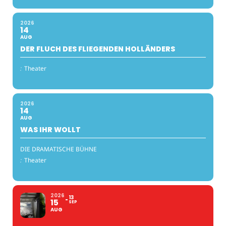
2026
14
AUG
DER FLUCH DES FLIEGENDEN HOLLÄNDERS
:
Theater
2026
14
AUG
WAS IHR WOLLT
DIE DRAMATISCHE BÜHNE
:
Theater
2026
13
15
SEP
AUG