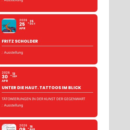
2026
25
25
OCT
APR
FRITZ SCHOLDER
:
Ausstellung
2026
13
30
SEP
APR
UNTER DIE HAUT. TATTOOS IM BLICK
TÄTOWIERUNGEN IN DER KUNST DER GEGENWART
:
Ausstellung
2026
16
09
AUG