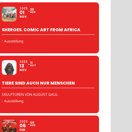
2025
30
01
AUG
NOV
SHEROES. COMIC ART FROM AFRICA
:
Ausstellung
2025
11
13
OCT
NOV
TIERE SIND AUCH NUR MENSCHEN
SKULPTUREN VON AUGUST GAUL
:
Ausstellung
2026
09
06
AUG
FEB