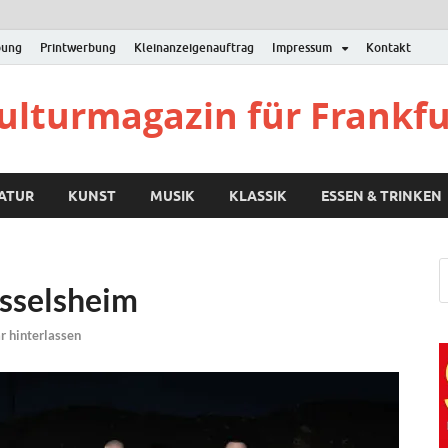
bung
Printwerbung
Kleinanzeigenauftrag
Impressum
Kontakt
Kulturmagazin für Frankf
RATUR
KUNST
MUSIK
KLASSIK
ESSEN & TRINKEN
üsselsheim
 hinterlassen