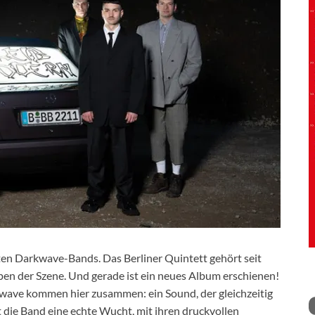
sten Darkwave-Bands. Das Berliner Quintett gehört seit
en der Szene. Und gerade ist ein neues Album erschienen!
wave kommen hier zusammen: ein Sound, der gleichzeitig
st die Band eine echte Wucht, mit ihren druckvollen