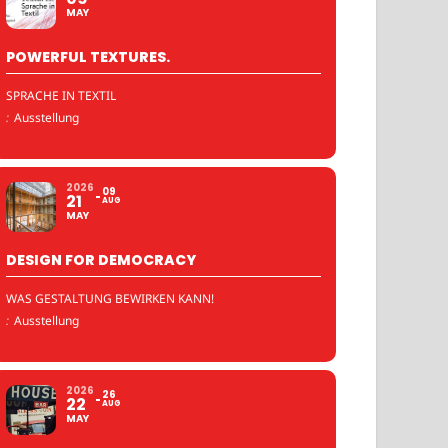
MAY
POWERFUL TEXTURES.
SPRACHE IN TEXTIL
:
Ausstellung
2026
09
21
AUG
MAY
DESIGN FOR DEMOCRACY
WAS GESTALTUNG BEWIRKEN KANN!
:
Ausstellung
2026
26
22
AUG
MAY