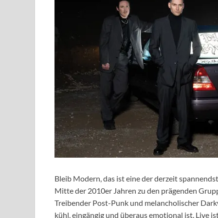
Bleib Modern, das ist eine der derzeit spannend
Mitte der 2010er Jahren zu den prägenden Grupp
Treibender Post-Punk und melancholischer Dark
kühl, eingängig und überaus emotional ist. Live i