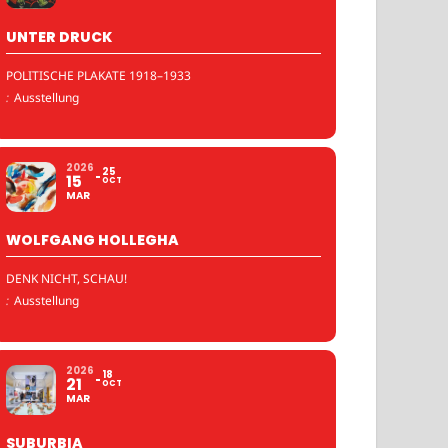
UNTER DRUCK
POLITISCHE PLAKATE 1918–1933
:
Ausstellung
2026
25
15
OCT
MAR
WOLFGANG HOLLEGHA
DENK NICHT, SCHAU!
:
Ausstellung
2026
18
21
OCT
MAR
SUBURBIA