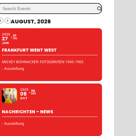
AUGUST, 2026
2025
01
27
JUL
JUN
FRANKFURT WENT WEST
MICKEY BOHNACKER: FOTOGRAFIEN 1945-1965
:
Ausstellung
2025
06
09
SEP
OCT
NACHRICHTEN – NEWS
:
Ausstellung