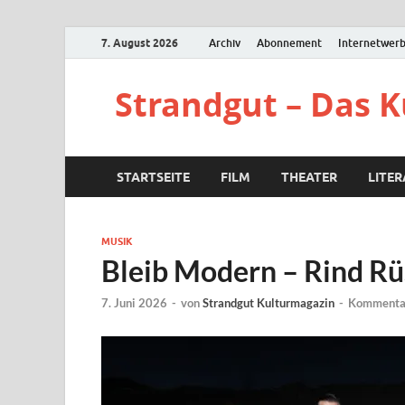
7. August 2026
Archiv
Abonnement
Internetwer
Strandgut – Das 
STARTSEITE
FILM
THEATER
LITE
MUSIK
Bleib Modern – Rind R
7. Juni 2026
-
von
Strandgut Kulturmagazin
-
Kommentar