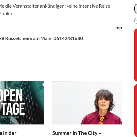
 die Veranstalter ankündigen: »eine intensive Reise
Punk.«
mp
65428 Rüsselsheim am Main, 06142/81680
 in der
Summer In The City –