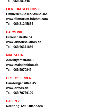
Tel.: 069/281348
FILMFORUM HÖCHST
Emmerich-Josef-Straße 46a
www.filmforum-höchst.com
Tel.: 069/21245664
HARMONIE
Dreieichstraße 54
www.arthouse-kinos.de
Tel.: 069/66371836
MAL SEH'N
Adlerflychtstraße 6
www.malsehnkino.de
Tel.: 069/5970845
ORFEOS ERBEN
Hamburger Allee 45
www.orfeos.de
Tel.: 069/70769100
HAFEN 2
Nordring 129, Offenbach