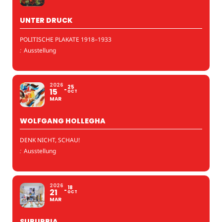
UNTER DRUCK
POLITISCHE PLAKATE 1918–1933
:
Ausstellung
2026
25
15
OCT
MAR
WOLFGANG HOLLEGHA
DENK NICHT, SCHAU!
:
Ausstellung
2026
18
21
OCT
MAR
SUBURBIA