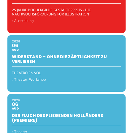
25 JAHRE BÜCHERGILDE GESTALTERPREIS - DIE
NACHWUCHSFÖRDERUNG FÜR ILLUSTRATION
:
Ausstellung
2026
06
AUG
WIDERSTAND – OHNE DIE ZÄRTLICHKEIT ZU
VERLIEREN
THEATRO EN VOL
:
Theater,
Workshop
2026
06
AUG
DER FLUCH DES FLIEGENDEN HOLLÄNDERS
(PREMIERE)
:
Theater