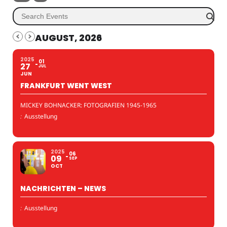
AUGUST, 2026
2025
01
27
JUL
JUN
FRANKFURT WENT WEST
MICKEY BOHNACKER: FOTOGRAFIEN 1945-1965
:
Ausstellung
2025
06
09
SEP
OCT
NACHRICHTEN – NEWS
:
Ausstellung