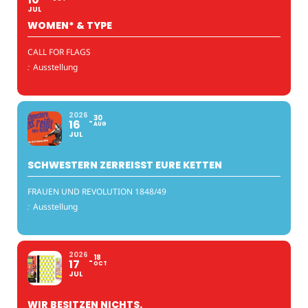
JUL
WOMEN* & TYPE
CALL FOR FLAGS
:
Ausstellung
2026
30
16
AUG
JUL
SCHWESTERN ZERREISST EURE KETTEN
FRAUEN UND REVOLUTION 1848/49
:
Ausstellung
2026
18
17
OCT
JUL
WIR BESITZEN NICHTS.