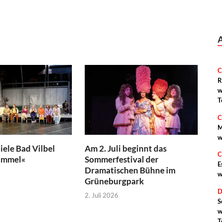
C
R
w
T
C
M
w
iele Bad Vilbel
Am 2. Juli beginnt das
C
immel«
Sommerfestival der
E
Dramatischen Bühne im
w
Grüneburgpark
D
2. Juli 2026
S
w
T