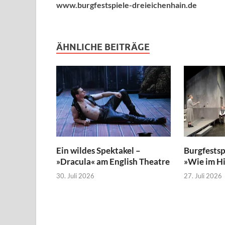
www.burgfestspiele-dreieichenhain.de
ÄHNLICHE BEITRÄGE
Ein wildes Spektakel –
Burgfestsp
»Dracula« am English Theatre
»Wie im H
30. Juli 2026
27. Juli 2026