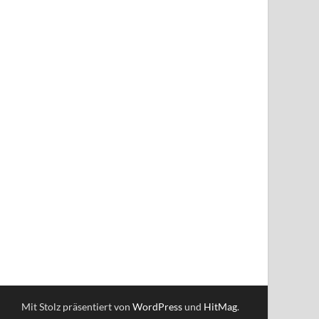
Mit Stolz präsentiert von
WordPress
und
HitMag
.