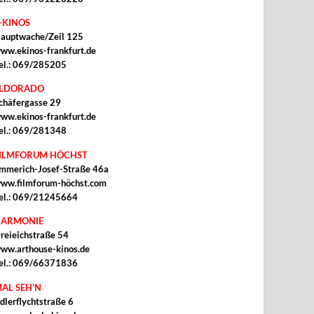
-KINOS
auptwache/Zeil 125
ww.ekinos-frankfurt.de
el.: 069/285205
ELDORADO
chäfergasse 29
ww.ekinos-frankfurt.de
el.: 069/281348
ILMFORUM HÖCHST
mmerich-Josef-Straße 46a
ww.filmforum-höchst.com
el.: 069/21245664
ARMONIE
reieichstraße 54
ww.arthouse-kinos.de
el.: 069/66371836
AL SEH'N
dlerflychtstraße 6