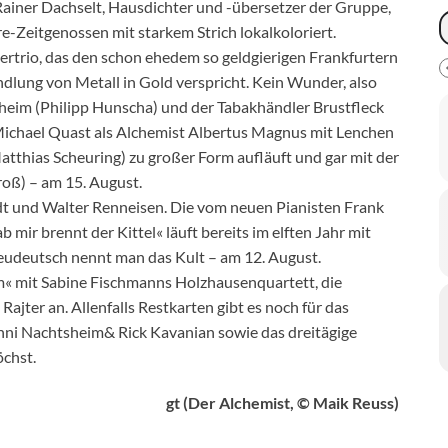
Rainer Dachselt, Hausdichter und -übersetzer der Gruppe,
-Zeitgenossen mit starkem Strich lokalkoloriert.
rtrio, das den schon ehedem so geldgierigen Frankfurtern
lung von Metall in Gold verspricht. Kein Wunder, also
eim (Philipp Hunscha) und der Tabakhändler Brustfleck
 Michael Quast als Alchemist Albertus Magnus mit Lenchen
thias Scheuring) zu großer Form aufläuft und gar mit der
roß) – am 15. August.
adt und Walter Renneisen. Die vom neuen Pianisten Frank
mir brennt der Kittel« läuft bereits im elften Jahr mit
udeutsch nennt man das Kult – am 12. August.
 mit Sabine Fischmanns Holzhausenquartett, die
ajter an. Allenfalls Restkarten gibt es noch für das
ni Nachtsheim& Rick Kavanian sowie das dreitägige
öchst.
gt (Der Alchemist, © Maik Reuss)