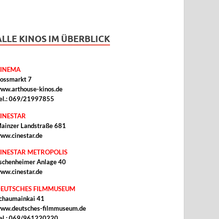
ALLE KINOS IM ÜBERBLICK
INEMA
ossmarkt 7
ww.arthouse-kinos.de
el.: 069/21997855
INESTAR
ainzer Landstraße 681
ww.cinestar.de
INESTAR METROPOLIS
schenheimer Anlage 40
ww.cinestar.de
EUTSCHES FILMMUSEUM
chaumainkai 41
ww.deutsches-filmmuseum.de
el.: 069/961220220