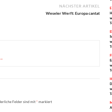
NÄCHSTER ARTIKEL
E
Weseler Werft: Europa cantat
H
w
T
S
w
T
F
 →
E
w
T
H
D
w
T
erliche Felder sind mit
*
markiert
M
A