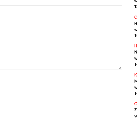
w
T
O
H
w
T
H
N
w
T
K
M
w
T
C
Z
w