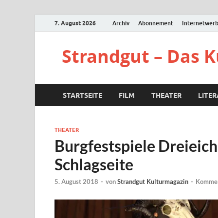
7. August 2026
Archiv
Abonnement
Internetwer
Strandgut – Das 
STARTSEITE
FILM
THEATER
LITE
THEATER
Burgfestspiele Dreieich
Schlagseite
5. August 2018
-
von
Strandgut Kulturmagazin
-
Komment