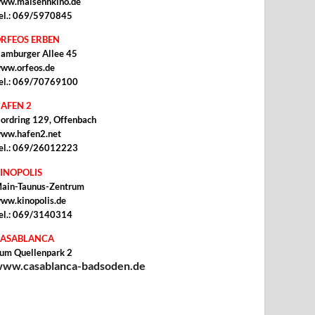
ww.malsehnkino.de
el.: 069/5970845
RFEOS ERBEN
amburger Allee 45
ww.orfeos.de
el.: 069/70769100
AFEN 2
ordring 129, Offenbach
ww.hafen2.net
el.: 069/26012223
INOPOLIS
ain-Taunus-Zentrum
ww.kinopolis.de
el.: 069/3140314
ASABLANCA
um Quellenpark 2
ww.casablanca-badsoden.de