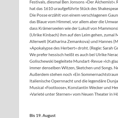
Festivals, diesmal Ben Jonsons »Der Alchemist«. 
hat das 1610 uraufgeführte Stück des Shakespeare
Die Posse erzählt von einem verschlagenen Gaune
das Blaue vom Himmel, vor allem aber die Umwand
dass Krämerseelen wie der Lukull von Mammonsh
(Ulrike Kinbach) ihm auf den Leim gehen, zumal
Allerwelt (Katharina Zemankova) und Hannes (Mat
»Apokalypse des Herbert« droht. (Regie: Sarah G
We prefer hessisch heißt es auch bei Ulrike Ner
Golischewski begleitete Mundart-Revue »Ich glaab 
immer denselben Witzen, Sketchen und Songs. Ne
Außerdem stehen noch »Ein Sommernachtstraum«
Italienische Opernnacht und die legendäre Dunja R
Musical »Footloose«, Konstantin Wecker und Hen
»Varieté unter Sternen« vom Neuen Theater in H
Bis 19. August