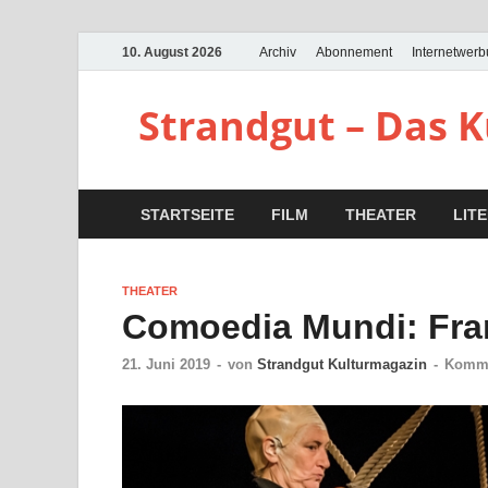
10. August 2026
Archiv
Abonnement
Internetwer
Strandgut – Das 
STARTSEITE
FILM
THEATER
LIT
THEATER
Comoedia Mundi: Fra
21. Juni 2019
-
von
Strandgut Kulturmagazin
-
Komme