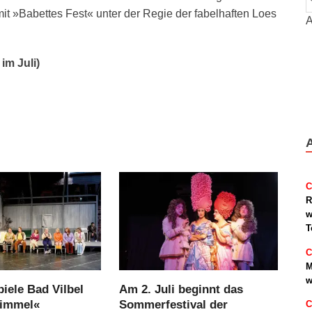
t »Babettes Fest« unter der Regie der fabelhaften Loes
A
 im Juli)
C
R
w
T
C
M
w
iele Bad Vilbel
Am 2. Juli beginnt das
Himmel«
Sommerfestival der
C