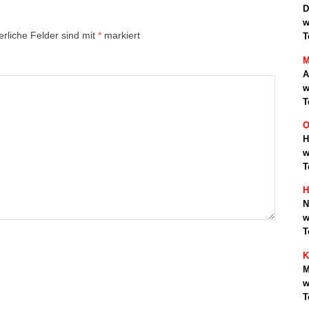
D
w
erliche Felder sind mit
*
markiert
T
M
A
w
T
O
H
w
T
H
N
w
T
K
M
w
T