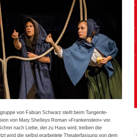
rgruppe von Fabian Schwarz stellt beim Tangente-
sion von Mary Shelleys Roman »Frankenstein« vor.
rei nach Liebe, der zu Hass wird, treiben die
t wird die selbst erarbeitete Theaterfassung von dem