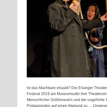
Ist das Machbare erlaubt? Die Erlanger Theate
Festival 2019 am Museumsufer ihre Theaterver
Menschlicher Größenwahn und der ungehörte Sch
Protagonisten auf einen Abgrund zu … Umgesetz