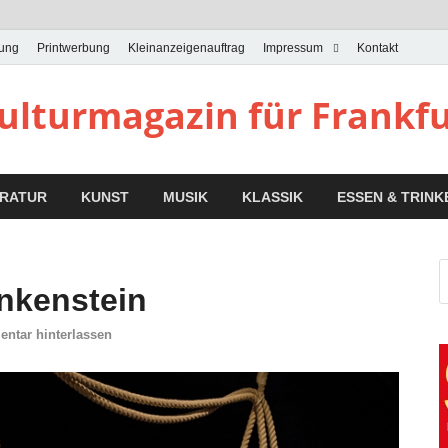
bung
Printwerbung
Kleinanzeigenauftrag
Impressum
Kontakt
Kulturmagazin für Frankf
ERATUR
KUNST
MUSIK
KLASSIK
ESSEN & TRINK
nkenstein
ntar hinterlassen