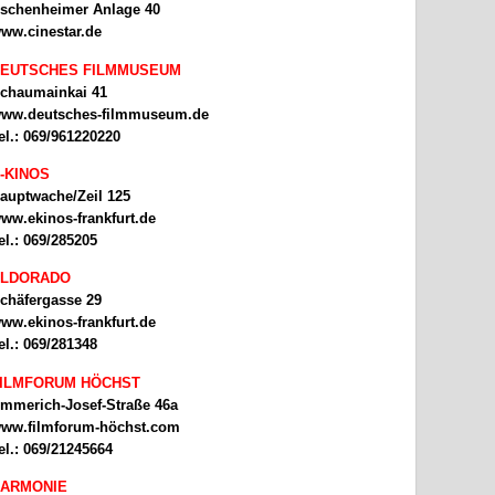
schenheimer Anlage 40
ww.cinestar.de
EUTSCHES FILMMUSEUM
chaumainkai 41
ww.deutsches-filmmuseum.de
el.: 069/961220220
-KINOS
auptwache/Zeil 125
ww.ekinos-frankfurt.de
el.: 069/285205
ELDORADO
chäfergasse 29
ww.ekinos-frankfurt.de
el.: 069/281348
ILMFORUM HÖCHST
mmerich-Josef-Straße 46a
ww.filmforum-höchst.com
el.: 069/21245664
ARMONIE