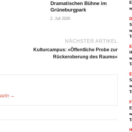
E
Dramatischen Bühne im
w
Grüneburgpark
2. Juli 2026
D
S
w
T
NÄCHSTER ARTIKEL
E
Kulturcampus: »Öffentliche Probe zur
H
Rückeroberung des Raums«
w
T
S
w
T
gazin →
F
E
w
T
H