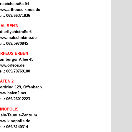
reieichstraße 54
ww.arthouse-kinos.de
el.: 069/66371836
AL SEH'N
dlerflychtstraße 6
ww.malsehnkino.de
el.: 069/5970845
RFEOS ERBEN
amburger Allee 45
ww.orfeos.de
el.: 069/70769100
AFEN 2
ordring 129, Offenbach
ww.hafen2.net
el.: 069/26012223
INOPOLIS
ain-Taunus-Zentrum
ww.kinopolis.de
el.: 069/3140314